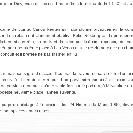
e pour Daly, mais au moins, il reste dans le milieu de la F1. C'est a
curie de pointe, Carlos Reutemann abandonne brusquement la compét
. Les rôles sont clairement établis : Keke Rosberg est là pour jouer le
parfaitement son rôle, en rentrant dans les points à cinq reprises, obten
année par une sixième place à Las Vegas et une treizième place au ch
conduit et il préfère ne pas insister en F1.
ycar mais sans grand succès. Il connait la frayeur de sa vie lors d'un ac
inactivité et lors de son retour, il ne parviendra jamais à se hisser a
 il ne parvient à monter qu'une seule fois sur le podium, à Milwaukee e
odeste neuvième place l'année suivante.
la page du pilotage à l'occasion des 24 Heures du Mans 1990, devena
e monoplaces américaines.