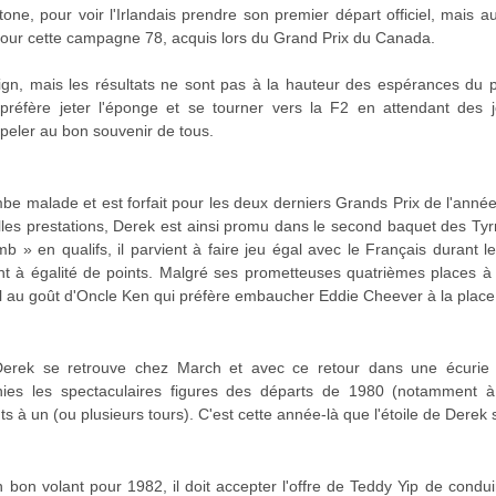
tone, pour voir l'Irlandais prendre son premier départ officiel, mais 
 pour cette campagne 78, acquis lors du Grand Prix du Canada.
ign, mais les résultats ne sont pas à la hauteur des espérances du pe
l préfère jeter l'éponge et se tourner vers la F2 en attendant des j
peler au bon souvenir de tous.
be malade et est forfait pour les deux derniers Grands Prix de l'année,
lles prestations, Derek est ainsi promu dans le second baquet des Ty
 » en qualifs, il parvient à faire jeu égal avec le Français durant le
ent à égalité de points. Malgré ses prometteuses quatrièmes places à
el au goût d'Oncle Ken qui préfère embaucher Eddie Cheever à la place 
 Derek se retrouve chez March et avec ce retour dans une écurie
inies les spectaculaires figures des départs de 1980 (notamment 
ts à un (ou plusieurs tours). C'est cette année-là que l'étoile de Derek
bon volant pour 1982, il doit accepter l'offre de Teddy Yip de condu