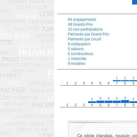
64 engagements
49 Grands Prix
15 non participations
Palmarès par Grand Prix
Palmarès par circuit
8 coéquipiers
5 saisons
6 constructeurs
1 motoriste
9 modèles
1
1
1
1
2
3
4
5
6
7
8
9
4
3
3
3
2
2
1
2
3
4
5
6
7
8
9
Ce pilote irlandais, rouquin c