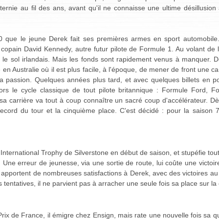
ternie au fil des ans, avant qu'il ne connaisse une ultime désillusion 
 que le jeune Derek fait ses premières armes en sport automobile. 
 copain David Kennedy, autre futur pilote de Formule 1. Au volant de 
ur le sol irlandais. Mais les fonds sont rapidement venus à manquer.
 en Australie où il est plus facile, à l'époque, de mener de front une ca
 sa passion. Quelques années plus tard, et avec quelques billets en p
rs le cycle classique de tout pilote britannique : Formule Ford, Fo
sa carrière va tout à coup connaître un sacré coup d'accélérateur. D
le record du tour et la cinquième place. C'est décidé : pour la sais
l'International Trophy de Silverstone en début de saison, et stupéfie t
. Une erreur de jeunesse, via une sortie de route, lui coûte une victoi
 F2 apportent de nombreuses satisfactions à Derek, avec des victoires 
is tentatives, il ne parvient pas à arracher une seule fois sa place sur la g
rix de France, il émigre chez Ensign, mais rate une nouvelle fois sa qual