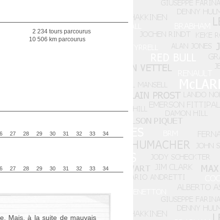
2 234 tours parcourus
10 506 km parcourus
6
27
28
29
30
31
32
33
34
6
27
28
29
30
31
32
33
34
le. Mais, à la suite de mauvais