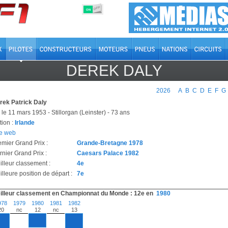
OFF
ON
DEREK DALY
2026
A
B
C
D
E
F
G
rek Patrick Daly
le 11 mars 1953 - Stillorgan (Leinster) - 73 ans
tion :
Irlande
te web
emier Grand Prix :
Grande-Bretagne 1978
rnier Grand Prix :
Caesars Palace 1982
illeur classement :
4e
lleure position de départ :
7e
illeur classement en Championnat du Monde : 12e en
1980
978
1979
1980
1981
1982
20
nc
12
nc
13