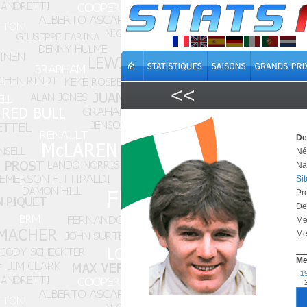
<<
De
Né 
Na
Si
Pr
De
Me
Mei
Me
1