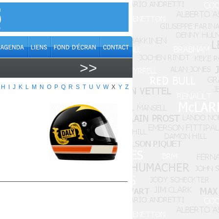
>>
H
I
J
K
L
M
N
O
P
Q
R
S
T
U
V
W
X
Y
Z