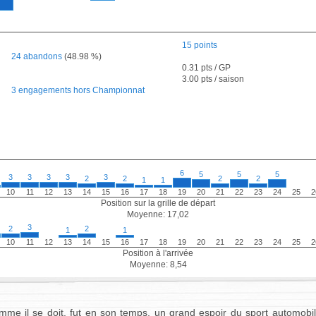
15 points
24 abandons
(48.98 %)
0.31 pts / GP
3.00 pts / saison
3 engagements hors Championnat
6
5
5
5
3
3
3
3
3
2
2
2
2
1
1
10
11
12
13
14
15
16
17
18
19
20
21
22
23
24
25
2
Position sur la grille de départ
Moyenne: 17,02
3
2
2
1
1
10
11
12
13
14
15
16
17
18
19
20
21
22
23
24
25
2
Position à l'arrivée
Moyenne: 8,54
omme il se doit, fut en son temps, un grand espoir du sport automobi