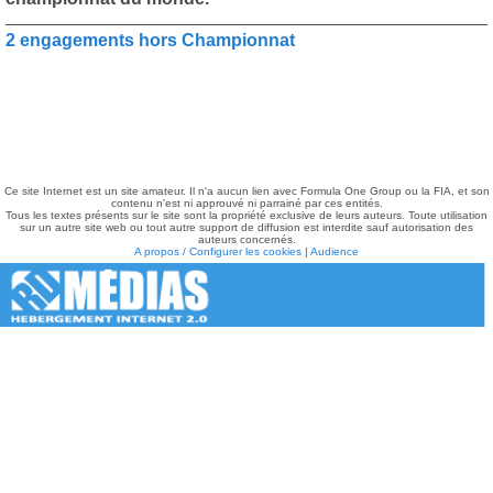
2 engagements hors Championnat
Ce site Internet est un site amateur. Il n'a aucun lien avec Formula One Group ou la FIA, et son
contenu n'est ni approuvé ni parrainé par ces entités.
Tous les textes présents sur le site sont la propriété exclusive de leurs auteurs. Toute utilisation
sur un autre site web ou tout autre support de diffusion est interdite sauf autorisation des
auteurs concernés.
A propos / Configurer les cookies
|
Audience