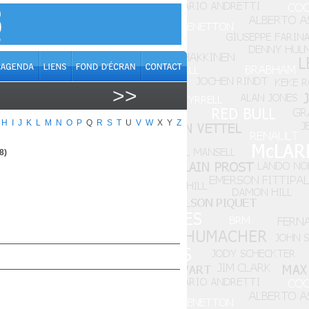
>>
H
I
J
K
L
M
N
O
P
Q
R
S
T
U
V
W
X
Y
Z
8)