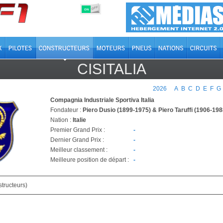
OFF
ON
CISITALIA
2026
A
B
C
D
E
F
G
Compagnia Industriale Sportiva Italia
Fondateur :
Piero Dusio (1899-1975) & Piero Taruffi (1906-198
Nation :
Italie
Premier Grand Prix :
-
Dernier Grand Prix :
-
Meilleur classement :
-
Meilleure position de départ :
-
tructeurs)