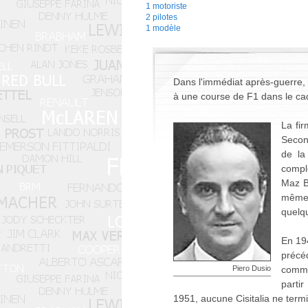
1 motoriste
2 pilotes
1 modèle
Dans l'immédiat après-guerre, l
à une course de F1 dans le c
La fir
Secon
de la
complè
Maz B
même 
quelq
En 194
précé
Piero Dusio
commen
parti
1951, aucune Cisitalia ne term