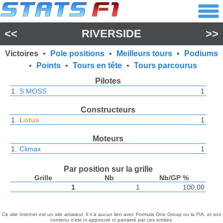
<<
RIVERSIDE
>>
Victoires
•
Pole positions
•
Meilleurs tours
•
Podiums
•
Points
•
Tours en tête
•
Tours parcourus
Pilotes
1.
S.MOSS
1
Constructeurs
1.
Lotus
1
Moteurs
1.
Climax
1
Par position sur la grille
Grille
Nb
Nb/GP %
1
1
100.00
Ce site Internet est un site amateur. Il n'a aucun lien avec Formula One Group ou la FIA, et son
contenu n'est ni approuvé ni parrainé par ces entités.