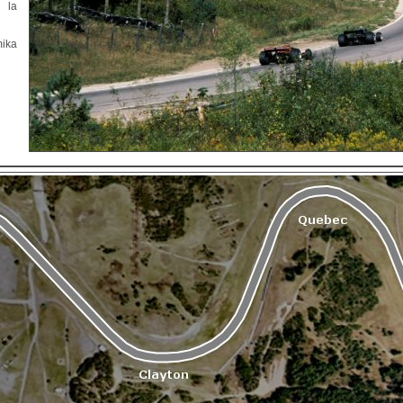
r la
mika