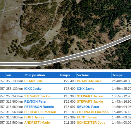
km
Pole position
Temps
Victoire
Temps
957
356.130 km
CLARK Jim
1'22.400
BRABHAM Jack
2h 40m 40.0
957
356.130 km
ICKX Jacky
1'17.400
ICKX Jacky
1h 59m 25.7
957
253.248 km
STEWART Jackie
1'15.300
STEWART Jackie
1h 55m 12.9
957
316.560 km
REVSON Peter
1'13.600
STEWART Jackie
1h 43m 16.9
957
316.560 km
PETERSON Ronnie
1'13.697
REVSON Peter
1h 59m 04.0
957
316.560 km
FITTIPALDI Emerson
1'13.188
FITTIPALDI Emerson
1h 40m 26.1
957
316.560 km
HUNT James
1'12.389
HUNT James
1h 40m 09.6
957
316.560 km
ANDRETTI Mario
1'11.385
SCHECKTER Jody
1h 40m 00.0