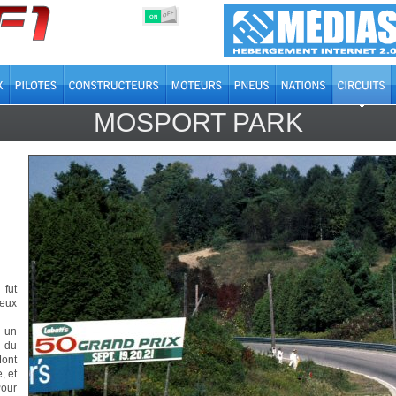
OFF
ON
MOSPORT PARK
 fut
meux
e un
e du
ont
, et
Pour