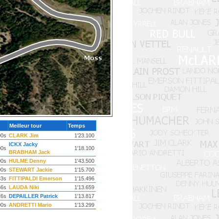
Meilleur tour
Temps
00s
CLARK Jim
1'23.100
ICKX Jacky
00s
1'18.100
BRABHAM Jack
00s
HULME Denny
1'43.500
00s
STEWART Jackie
1'15.700
83s
FITTIPALDI Emerson
1'15.496
36s
LAUDA Niki
1'13.659
26s
DEPAILLER Patrick
1'13.817
00s
ANDRETTI Mario
1'13.299