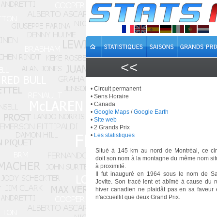
<<
• Circuit permanent
• Sens Horaire
• Canada
•
Google Maps
/
Google Earth
•
Site web
• 2 Grands Prix
•
Les statistiques
Situé à 145 km au nord de Montréal, ce cir
doit son nom à la montagne du même nom si
à proximité.
Il fut inauguré en 1964 sous le nom de Sa
Jovite. Son tracé lent et abîmé à cause du 
hiver canadien ne plaidât pas en sa faveur e
n'accueillit que deux Grand Prix.