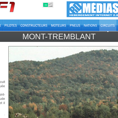
OFF
ON
MONT-TREMBLANT
cuit
tuée
int-
rude
t il
.