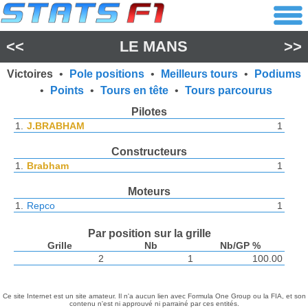
<<
LE MANS
>>
Victoires
•
Pole positions
•
Meilleurs tours
•
Podiums
•
Points
•
Tours en tête
•
Tours parcourus
Pilotes
1.
J.BRABHAM
1
Constructeurs
1.
Brabham
1
Moteurs
1.
Repco
1
Par position sur la grille
Grille
Nb
Nb/GP %
2
1
100.00
Ce site Internet est un site amateur. Il n'a aucun lien avec Formula One Group ou la FIA, et son
contenu n'est ni approuvé ni parrainé par ces entités.