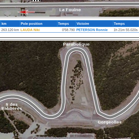
km
Pole position
Temps
Victoire
Temps
263.120 km
LAUDA Niki
0'58.790
PETERSON Ronnie
1h 21m 55.020s