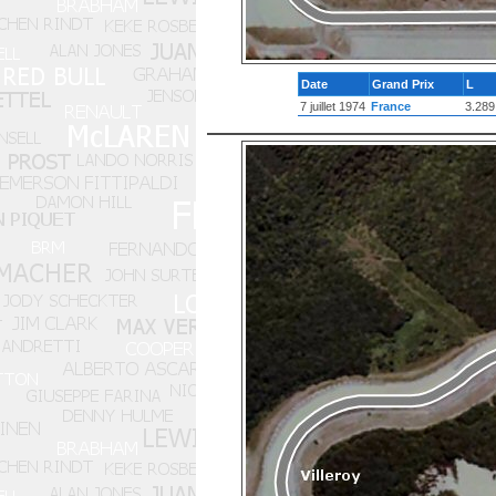
Date
Grand Prix
L
7 juillet 1974
France
3.289