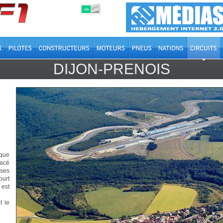
OFF
ON
DIJON-PRENOIS
ique
racé
 ses
ourt
 est
t le