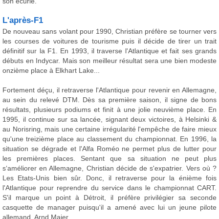
son écurie.
L'après-F1
De nouveau sans volant pour 1990, Christian préfère se tourner vers
les courses de voitures de tourisme puis il décide de tirer un trait
définitif sur la F1. En 1993, il traverse l'Atlantique et fait ses grands
débuts en Indycar. Mais son meilleur résultat sera une bien modeste
onzième place à Elkhart Lake...
Fortement déçu, il retraverse l'Atlantique pour revenir en Allemagne,
au sein du relevé DTM. Dès sa première saison, il signe de bons
résultats, plusieurs podiums et finit à une jolie neuvième place. En
1995, il continue sur sa lancée, signant deux victoires, à Helsinki &
au Norisring, mais une certaine irrégularité l'empêche de faire mieux
qu'une treizième place au classement du championnat. En 1996, la
situation se dégrade et l'Alfa Roméo ne permet plus de lutter pour
les premières places. Sentant que sa situation ne peut plus
s‘améliorer en Allemagne, Christian décide de s'expatrier. Vers où ?
Les Etats-Unis bien sûr. Donc, il retraverse pour la énième fois
l'Atlantique pour reprendre du service dans le championnat CART.
S'il marque un point à Détroit, il préfère privilégier sa seconde
casquette de manager puisqu'il a amené avec lui un jeune pilote
allemand, Arnd Maier.