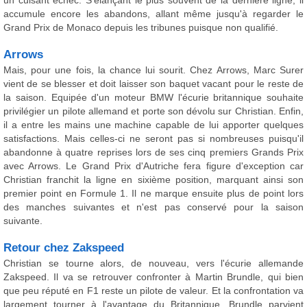
un cuisant échec. S'élançant le plus souvent de la dernière ligne, il
accumule encore les abandons, allant même jusqu'à regarder le
Grand Prix de Monaco depuis les tribunes puisque non qualifié.
Arrows
Mais, pour une fois, la chance lui sourit. Chez Arrows, Marc Surer
vient de se blesser et doit laisser son baquet vacant pour le reste de
la saison. Equipée d'un moteur BMW l'écurie britannique souhaite
privilégier un pilote allemand et porte son dévolu sur Christian. Enfin,
il a entre les mains une machine capable de lui apporter quelques
satisfactions. Mais celles-ci ne seront pas si nombreuses puisqu'il
abandonne à quatre reprises lors de ses cinq premiers Grands Prix
avec Arrows. Le Grand Prix d'Autriche fera figure d'exception car
Christian franchit la ligne en sixième position, marquant ainsi son
premier point en Formule 1. Il ne marque ensuite plus de point lors
des manches suivantes et n'est pas conservé pour la saison
suivante.
Retour chez Zakspeed
Christian se tourne alors, de nouveau, vers l'écurie allemande
Zakspeed. Il va se retrouver confronter à Martin Brundle, qui bien
que peu réputé en F1 reste un pilote de valeur. Et la confrontation va
largement tourner à l'avantage du Britannique. Brundle parvient