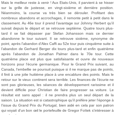
Mais le meilleur reste à venir ! Aux Etats-Unis, il parvient à se hisser
sur la grille de justesse, en vingt-sixième et dernière position.
Néanmoins, la course va très bien se dérouler. Profitant des
nombreux abandons et accrochages, il remonte petit à petit dans le
classement. Au 46e tour il prend l'avantage sur Johnny Herbert qu'il
suivait depuis le départ et se retrouve septième. Quatre tours plus-
tard il se fait dépasser par Stefan Johansson mais ce dernier
abandonne le tour suivant. Il se retrouve sixième, synonyme de
point, après l'abandon d'Alex Caffi au 52e tour puis cinquième suite à
l'abandon de Gerhard Berger dix tours plus-tard et enfin quatrième
après l'abandon de Jonathan Palmer dans le 70e tour. Cette
quatrième place est plus que satisfaisante et ouvre de nouveaux
horizons pour l'écurie germanique. Pour le Grand Prix suivant, au
Canada, l'embellie se poursuit puisque si il ne marque pas de points,
il finit à une jolie huitième place à une encablure des points. Mais le
retour sur le vieux continent sera terrible. Les finances de l'écurie ne
sont pas glorieuses, les séances de développement rarissime et il
devient difficile pour Christian de faire progresser sa voiture. Le
résultat est sans appel : il ne prendra plus un seul départ de la
saison. La situation est si catastrophique qu'il préfère jeter l'éponge à
l'issue du Grand Prix du Portugal, bien aidé en cela par son patron
qui voyait d'un bon œil le portefeuille de Gregor Foïtek s'intéresser à