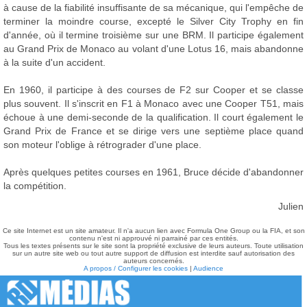
à cause de la fiabilité insuffisante de sa mécanique, qui l'empêche de
terminer la moindre course, excepté le Silver City Trophy en fin
d'année, où il termine troisième sur une BRM. Il participe également
au Grand Prix de Monaco au volant d'une Lotus 16, mais abandonne
à la suite d'un accident.
En 1960, il participe à des courses de F2 sur Cooper et se classe
plus souvent. Il s'inscrit en F1 à Monaco avec une Cooper T51, mais
échoue à une demi-seconde de la qualification. Il court également le
Grand Prix de France et se dirige vers une septième place quand
son moteur l'oblige à rétrograder d'une place.
Après quelques petites courses en 1961, Bruce décide d'abandonner
la compétition.
Julien
Ce site Internet est un site amateur. Il n'a aucun lien avec Formula One Group ou la FIA, et son
contenu n'est ni approuvé ni parrainé par ces entités.
Tous les textes présents sur le site sont la propriété exclusive de leurs auteurs. Toute utilisation
sur un autre site web ou tout autre support de diffusion est interdite sauf autorisation des
auteurs concernés.
A propos / Configurer les cookies
|
Audience