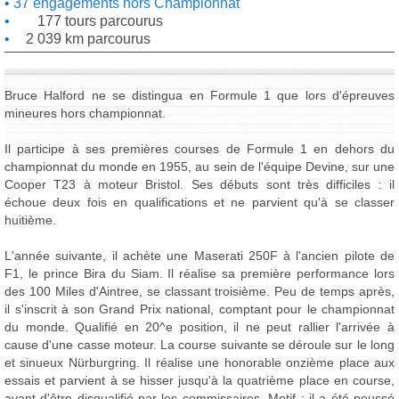
37 engagements hors Championnat
177 tours parcourus
2 039 km parcourus
Bruce Halford ne se distingua en Formule 1 que lors d'épreuves
mineures hors championnat.
Il participe à ses premières courses de Formule 1 en dehors du
championnat du monde en 1955, au sein de l'équipe Devine, sur une
Cooper T23 à moteur Bristol. Ses débuts sont très difficiles : il
échoue deux fois en qualifications et ne parvient qu'à se classer
huitième.
L'année suivante, il achète une Maserati 250F à l'ancien pilote de
F1, le prince Bira du Siam. Il réalise sa première performance lors
des 100 Miles d'Aintree, se classant troisième. Peu de temps après,
il s'inscrit à son Grand Prix national, comptant pour le championnat
du monde. Qualifié en 20^e position, il ne peut rallier l'arrivée à
cause d'une casse moteur. La course suivante se déroule sur le long
et sinueux Nürburgring. Il réalise une honorable onzième place aux
essais et parvient à se hisser jusqu'à la quatrième place en course,
avant d'être disqualifié par les commissaires. Motif : il a été poussé