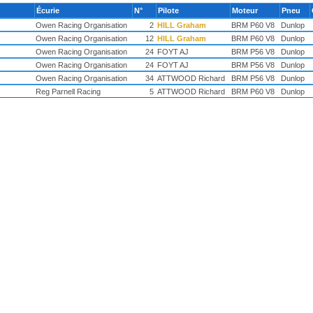
Écurie
N°
Pilote
Moteur
Pneu
Owen Racing Organisation
2
HILL Graham
BRM P60 V8
Dunlop
Owen Racing Organisation
12
HILL Graham
BRM P60 V8
Dunlop
Owen Racing Organisation
24
FOYT AJ
BRM P56 V8
Dunlop
Owen Racing Organisation
24
FOYT AJ
BRM P56 V8
Dunlop
Owen Racing Organisation
34
ATTWOOD Richard
BRM P56 V8
Dunlop
Reg Parnell Racing
5
ATTWOOD Richard
BRM P60 V8
Dunlop