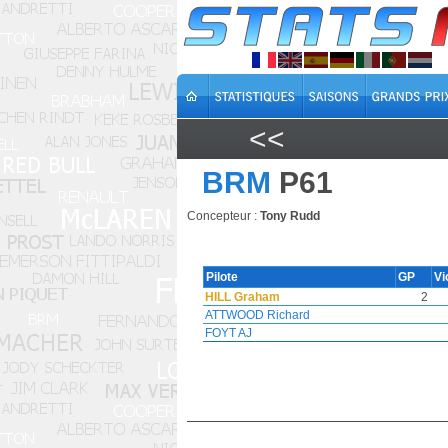
<<
BRM
P61
Concepteur :
Tony Rudd
Pilote
GP
Vi
HILL Graham
2
ATTWOOD Richard
FOYT AJ