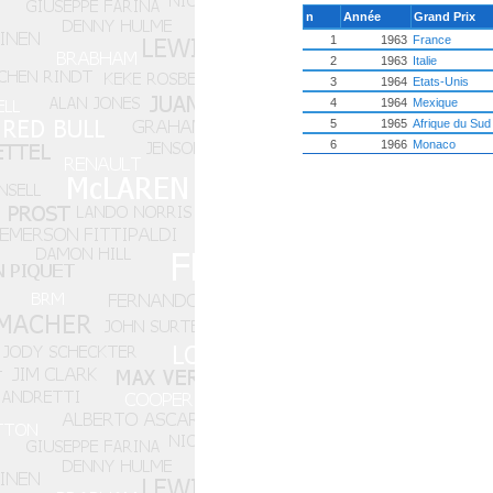
n
Année
Grand Prix
1
1963
France
2
1963
Italie
3
1964
Etats-Unis
4
1964
Mexique
5
1965
Afrique du Sud
6
1966
Monaco