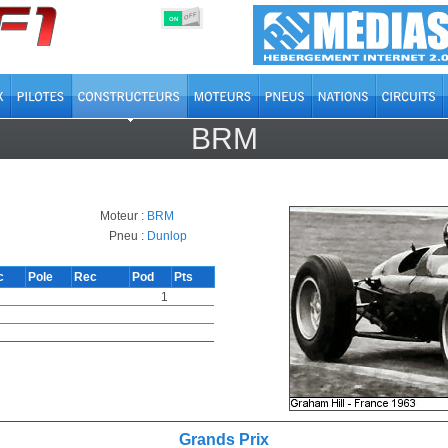
OFF
ON
BRM
Moteur :
BRM
Pneu :
Dunlop
c
Pole
Rec
Pod
Pts
1
Grands Prix