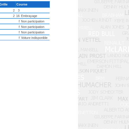
Grille
Course
2
3
2
16
Embrayage
f
Non participation
f
Non participation
f
Non participation
f
Voiture indisponible