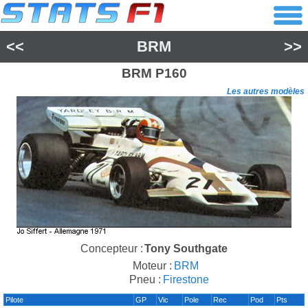
<<
BRM
>>
BRM
P160
Les autres modèles
Concepteur :
Tony Southgate
Moteur :
BRM
Pneu :
Firestone
Pilote
GP
Vic
Pole
Rec
Pod
Pts