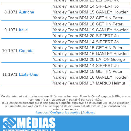
Yardley Team BRM
22
ELFORD Vic
Yardley Team BRM
14
SIFFERT Jo
8
1971
Autriche
Yardley Team BRM
15
GANLEY Howden
Yardley Team BRM
23
GETHIN Peter
Yardley Team BRM
18
GETHIN Peter
9
1971
Italie
Yardley Team BRM
19
GANLEY Howden
Yardley Team BRM
20
SIFFERT Jo
Yardley Team BRM
14
SIFFERT Jo
Yardley Team BRM
15
GETHIN Peter
10
1971
Canada
Yardley Team BRM
16
GANLEY Howden
Yardley Team BRM
28
EATON George
Yardley Team BRM
14
SIFFERT Jo
Yardley Team BRM
15
GETHIN Peter
11
1971
Etats-Unis
Yardley Team BRM
16
GANLEY Howden
Yardley Team BRM
17
MARKO Helmut
Ce site Internet est un site amateur. Il n'a aucun lien avec Formula One Group ou la FIA, et son
contenu n'est ni approuvé ni parrainé par ces entités.
Tous les textes présents sur le site sont la propriété exclusive de leurs auteurs. Toute utilisation
sur un autre site web ou tout autre support de diffusion est interdite sauf autorisation des
auteurs concernés.
A propos / Configurer les cookies
|
Audience