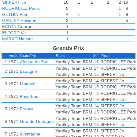
SIFFERT Jo
10
1
1
1
2
19
RODRIGUEZ Pedro
5
1
9
GETHIN Peter
4
1
1
9
GANLEY Howden
3
5
EATON George
1
ELFORD Vic
1
MARKO Helmut
1
Grands Prix
n
Année
Grand Prix
Écurie
N°
Pilote
1
1971
Afrique du Sud
Yardley Team BRM
16
RODRIGUEZ Pedr
Yardley Team BRM
14
RODRIGUEZ Pedr
2
1971
Espagne
Yardley Team BRM
15
SIFFERT Jo
Yardley Team BRM
14
SIFFERT Jo
3
1971
Monaco
Yardley Team BRM
15
RODRIGUEZ Pedr
Yardley Team BRM
8
RODRIGUEZ Pedr
4
1971
Pays-Bas
Yardley Team BRM
9
SIFFERT Jo
Yardley Team BRM
14
SIFFERT Jo
5
1971
France
Yardley Team BRM
15
RODRIGUEZ Pedr
Yardley Team BRM
15
RODRIGUEZ Pedr
6
1971
Grande-Bretagne
Yardley Team BRM
16
SIFFERT Jo
Yardley Team BRM
21
SIFFERT Jo
7
1971
Allemagne