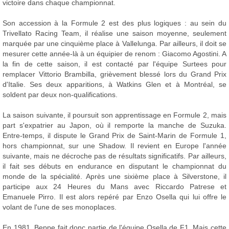
victoire dans chaque championnat.
Son accession à la Formule 2 est des plus logiques : au sein du
Trivellato Racing Team, il réalise une saison moyenne, seulement
marquée par une cinquième place à Vallelunga. Par ailleurs, il doit se
mesurer cette année-là à un équipier de renom : Giacomo Agostini. A
la fin de cette saison, il est contacté par l'équipe Surtees pour
remplacer Vittorio Brambilla, grièvement blessé lors du Grand Prix
d'Italie. Ses deux apparitions, à Watkins Glen et à Montréal, se
soldent par deux non-qualifications.
La saison suivante, il poursuit son apprentissage en Formule 2, mais
part s'expatrier au Japon, où il remporte la manche de Suzuka.
Entre-temps, il dispute le Grand Prix de Saint-Marin de Formule 1,
hors championnat, sur une Shadow. Il revient en Europe l'année
suivante, mais ne décroche pas de résultats significatifs. Par ailleurs,
il fait ses débuts en endurance en disputant le championnat du
monde de la spécialité. Après une sixième place à Silverstone, il
participe aux 24 Heures du Mans avec Riccardo Patrese et
Emanuele Pirro. Il est alors repéré par Enzo Osella qui lui offre le
volant de l'une de ses monoplaces.
En 1981, Beppe fait donc partie de l'équipe Osella de F1. Mais cette