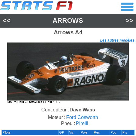
<<
ARROWS
>>
Arrows
A4
Les autres modèles
Concepteur :
Dave Wass
Moteur :
Ford Cosworth
Pneu :
Pirelli
Pilote
GP
Vic
Pole
Rec
Pod
Pts