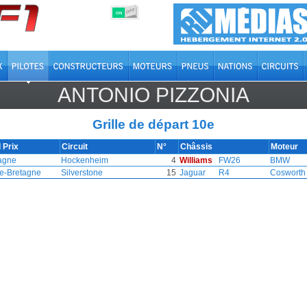
OFF
ON
ANTONIO PIZZONIA
Grille de départ 10e
 Prix
Circuit
N°
Châssis
Moteur
agne
Hockenheim
4
Williams
FW26
BMW
e-Bretagne
Silverstone
15
Jaguar
R4
Cosworth