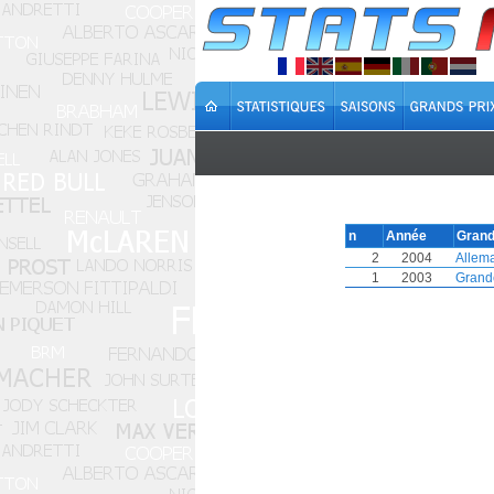
n
Année
Grand
2
2004
Allem
1
2003
Grand