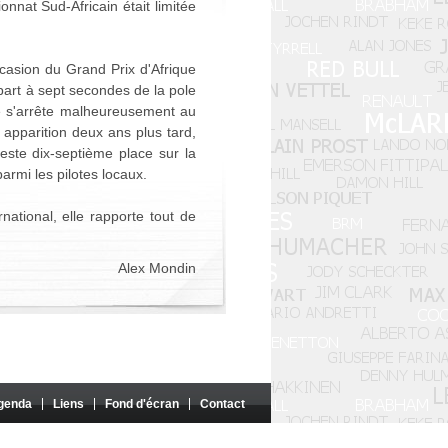
nnat Sud-Africain était limitée
casion du Grand Prix d'Afrique
part à sept secondes de la pole
e s'arrête malheureusement au
 apparition deux ans plus tard,
este dix-septième place sur la
parmi les pilotes locaux.
national, elle rapporte tout de
Alex Mondin
genda
Liens
Fond d'écran
Contact
i parrainé par ces entités.