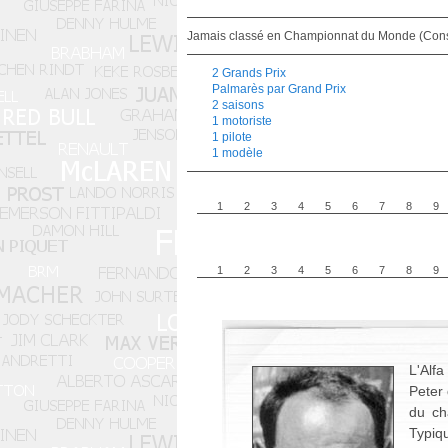
Jamais classé en Championnat du Monde (Cons
2 Grands Prix
Palmarès par Grand Prix
2 saisons
1 motoriste
1 pilote
1 modèle
1
2
3
4
5
6
7
8
9
1
2
3
4
5
6
7
8
9
L'Alfa
Peter 
du ch
Typiqu