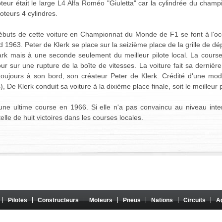
eur était le large L4 Alfa Roméo "Giuletta" car la cylindrée du champio
teurs 4 cylindres.
ébuts de cette voiture en Championnat du Monde de F1 se font à l'oc
 1963. Peter de Klerk se place sur la seizième place de la grille de dé
ark mais à une seconde seulement du meilleur pilote local. La cours
ur sur une rupture de la boîte de vitesses. La voiture fait sa dernière
toujours à son bord, son créateur Peter de Klerk. Crédité d'une mod
s), De Klerk conduit sa voiture à la dixième place finale, soit le meilleur 
 une ultime course en 1966. Si elle n'a pas convaincu au niveau inter
le de huit victoires dans les courses locales.
Pilotes
Constructeurs
Moteurs
Pneus
Nations
Circuits
A
te amateur. Il n'a aucun lien avec Formula One Group ou la FIA, et son contenu n'est ni approuvé n