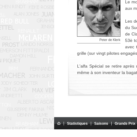
Le mot
aux mo
Les d
du Sud
de Cl
Peter de Klerk
53è to
avec 
grille (sur vingt pilotes engagé
L'alfa Spécial se retire après
même à son inventeur la bagatel
Statistiques
Saisons
Grands Prix
Ce site Internet est un si