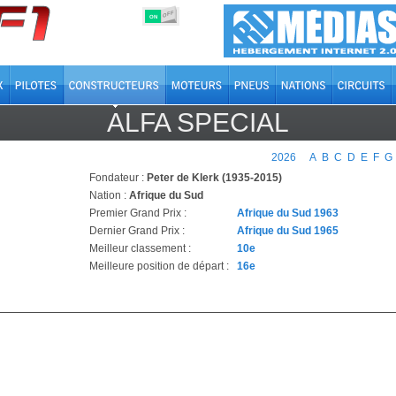
OFF
ON
ALFA SPECIAL
2026
A
B
C
D
E
F
G
Fondateur :
Peter de Klerk (1935-2015)
Nation :
Afrique du Sud
Premier Grand Prix :
Afrique du Sud 1963
Dernier Grand Prix :
Afrique du Sud 1965
Meilleur classement :
10e
Meilleure position de départ :
16e