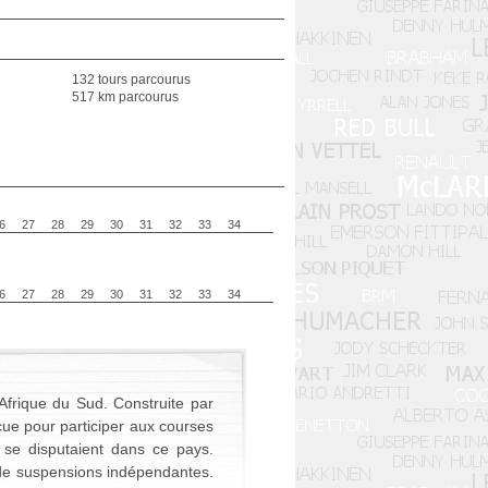
132 tours parcourus
517 km parcourus
6
27
28
29
30
31
32
33
34
6
27
28
29
30
31
32
33
34
 Afrique du Sud. Construite par
nçue pour participer aux courses
 se disputaient dans ce pays.
é de suspensions indépendantes.