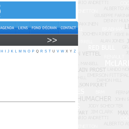
>>
H
I
J
K
L
M
N
O
P
Q
R
S
T
U
V
W
X
Y
Z