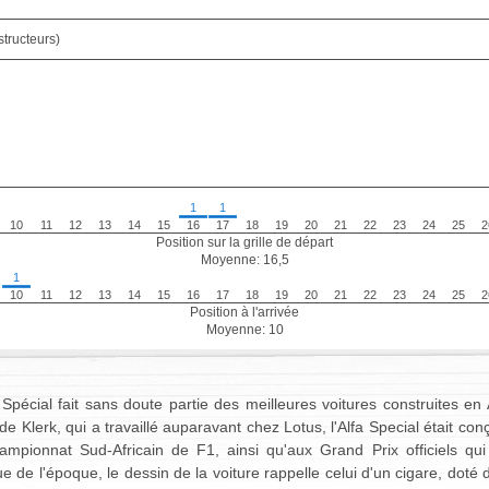
tructeurs)
1
1
10
11
12
13
14
15
16
17
18
19
20
21
22
23
24
25
2
Position sur la grille de départ
Moyenne: 16,5
1
10
11
12
13
14
15
16
17
18
19
20
21
22
23
24
25
2
Position à l'arrivée
Moyenne: 10
 Spécial fait sans doute partie des meilleures voitures construites en
de Klerk, qui a travaillé auparavant chez Lotus, l'Alfa Special était co
ampionnat Sud-Africain de F1, ainsi qu'aux Grand Prix officiels qui
e de l'époque, le dessin de la voiture rappelle celui d'un cigare, dot