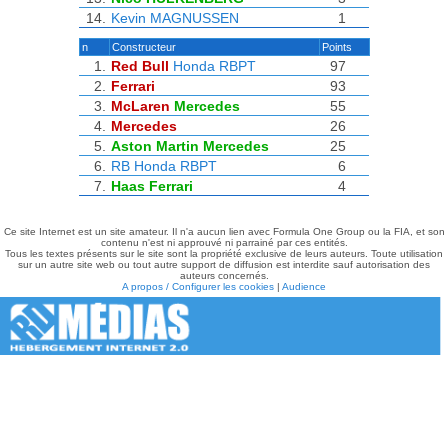
14.
Kevin MAGNUSSEN
1
n
Constructeur
Points
1.
Red Bull
Honda RBPT
97
2.
Ferrari
93
3.
McLaren
Mercedes
55
4.
Mercedes
26
5.
Aston Martin
Mercedes
25
6.
RB
Honda RBPT
6
7.
Haas
Ferrari
4
Ce site Internet est un site amateur. Il n'a aucun lien avec Formula One Group ou la FIA, et son
contenu n'est ni approuvé ni parrainé par ces entités.
Tous les textes présents sur le site sont la propriété exclusive de leurs auteurs. Toute utilisation
sur un autre site web ou tout autre support de diffusion est interdite sauf autorisation des
auteurs concernés.
A propos / Configurer les cookies
|
Audience