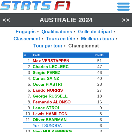
<<
AUSTRALIE 2024
>>
Engagés
•
Qualifications
•
Grille de départ
•
Classement
•
Tours en tête
•
Meilleurs tours
•
Tour par tour
•
Championnat
n
Pilote
Points
1.
Max VERSTAPPEN
51
2.
Charles LECLERC
47
3.
Sergio PEREZ
46
4.
Carlos SAINZ
40
5.
Oscar PIASTRI
28
6.
Lando NORRIS
27
7.
George RUSSELL
18
8.
Fernando ALONSO
16
9.
Lance STROLL
9
10.
Lewis HAMILTON
8
11.
Oliver BEARMAN
6
Yuki TSUNODA
6
13.
Nico HULKENBERG
3