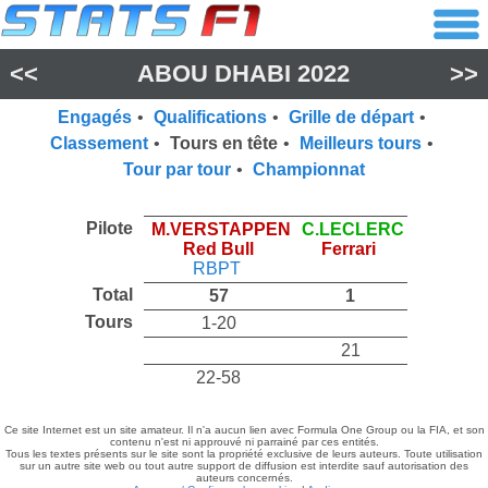
<<
ABOU DHABI 2022
>>
Engagés
•
Qualifications
•
Grille de départ
•
Classement
•
Tours en tête
•
Meilleurs tours
•
Tour par tour
•
Championnat
Pilote
M.VERSTAPPEN
C.LECLERC
Red Bull
Ferrari
RBPT
Total
57
1
Tours
1-20
21
22-58
Ce site Internet est un site amateur. Il n'a aucun lien avec Formula One Group ou la FIA, et son
contenu n'est ni approuvé ni parrainé par ces entités.
Tous les textes présents sur le site sont la propriété exclusive de leurs auteurs. Toute utilisation
sur un autre site web ou tout autre support de diffusion est interdite sauf autorisation des
auteurs concernés.