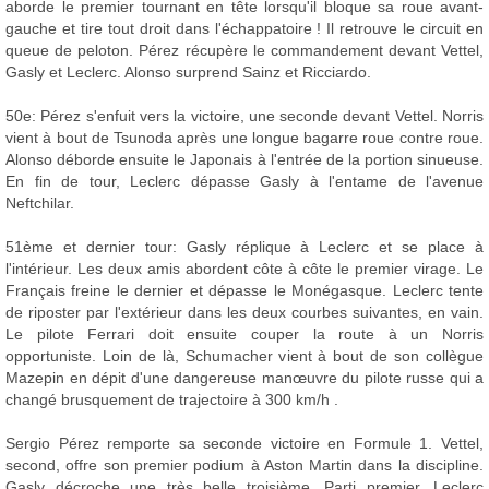
aborde le premier tournant en tête lorsqu'il bloque sa roue avant-
gauche et tire tout droit dans l'échappatoire ! Il retrouve le circuit en
queue de peloton. Pérez récupère le commandement devant Vettel,
Gasly et Leclerc. Alonso surprend Sainz et Ricciardo.
50e: Pérez s'enfuit vers la victoire, une seconde devant Vettel. Norris
vient à bout de Tsunoda après une longue bagarre roue contre roue.
Alonso déborde ensuite le Japonais à l'entrée de la portion sinueuse.
En fin de tour, Leclerc dépasse Gasly à l'entame de l'avenue
Neftchilar.
51ème et dernier tour: Gasly réplique à Leclerc et se place à
l'intérieur. Les deux amis abordent côte à côte le premier virage. Le
Français freine le dernier et dépasse le Monégasque. Leclerc tente
de riposter par l'extérieur dans les deux courbes suivantes, en vain.
Le pilote Ferrari doit ensuite couper la route à un Norris
opportuniste. Loin de là, Schumacher vient à bout de son collègue
Mazepin en dépit d'une dangereuse manœuvre du pilote russe qui a
changé brusquement de trajectoire à 300 km/h .
Sergio Pérez remporte sa seconde victoire en Formule 1. Vettel,
second, offre son premier podium à Aston Martin dans la discipline.
Gasly décroche une très belle troisième. Parti premier, Leclerc