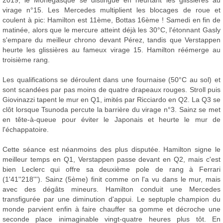
2019, le Monégasque se distingue en heurtant les glissières au
virage n°15. Les Mercedes multiplient les blocages de roue et
coulent à pic: Hamilton est 11ème, Bottas 16ème ! Samedi en fin de
matinée, alors que le mercure atteint déjà les 30°C, l'étonnant Gasly
s'empare du meilleur chrono devant Pérez, tandis que Verstappen
heurte les glissières au fameux virage 15. Hamilton réémerge au
troisième rang.
Les qualifications se déroulent dans une fournaise (50°C au sol) et
sont scandées par pas moins de quatre drapeaux rouges. Stroll puis
Giovinazzi tapent le mur en Q1, imités par Ricciardo en Q2. La Q3 se
clôt lorsque Tsunoda percute la barrière du virage n°3. Sainz se met
en tête-à-queue pour éviter le Japonais et heurte le mur de
l'échappatoire.
Cette séance est néanmoins des plus disputée. Hamilton signe le
meilleur temps en Q1, Verstappen passe devant en Q2, mais c'est
bien Leclerc qui offre sa deuxième pole de rang à Ferrari
(1'41''218'''). Sainz (5ème) finit comme on l'a vu dans le mur, mais
avec des dégâts mineurs. Hamilton conduit une Mercedes
transfigurée par une diminution d'appui. Le septuple champion du
monde parvient enfin à faire chauffer sa gomme et décroche une
seconde place inimaginable vingt-quatre heures plus tôt. En