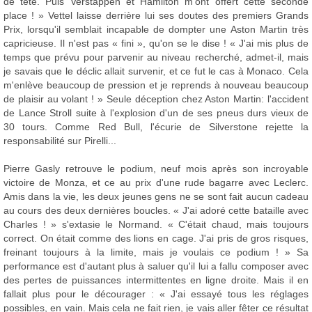
de tête. Puis Verstappen et Hamilton m'ont offert cette seconde
place ! » Vettel laisse derrière lui ses doutes des premiers Grands
Prix, lorsqu'il semblait incapable de dompter une Aston Martin très
capricieuse. Il n'est pas « fini », qu'on se le dise ! « J'ai mis plus de
temps que prévu pour parvenir au niveau recherché, admet-il, mais
je savais que le déclic allait survenir, et ce fut le cas à Monaco. Cela
m'enlève beaucoup de pression et je reprends à nouveau beaucoup
de plaisir au volant ! » Seule déception chez Aston Martin: l'accident
de Lance Stroll suite à l'explosion d'un de ses pneus durs vieux de
30 tours. Comme Red Bull, l'écurie de Silverstone rejette la
responsabilité sur Pirelli...
Pierre Gasly retrouve le podium, neuf mois après son incroyable
victoire de Monza, et ce au prix d'une rude bagarre avec Leclerc.
Amis dans la vie, les deux jeunes gens ne se sont fait aucun cadeau
au cours des deux dernières boucles. « J'ai adoré cette bataille avec
Charles ! » s'extasie le Normand. « C'était chaud, mais toujours
correct. On était comme des lions en cage. J'ai pris de gros risques,
freinant toujours à la limite, mais je voulais ce podium ! » Sa
performance est d'autant plus à saluer qu'il lui a fallu composer avec
des pertes de puissances intermittentes en ligne droite. Mais il en
fallait plus pour le décourager : « J'ai essayé tous les réglages
possibles, en vain. Mais cela ne fait rien, je vais aller fêter ce résultat