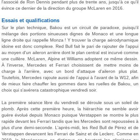
l'associé de Ron Dennis pendant plus de trente ans, jusqu'à ce qu'il
évince ce dernier de la direction du groupe McLaren en 2016.
Essais et qualifications
Sur le plan technique, Bakou est un circuit de paradoxe, puisqu'il
mélange des portions sinueuses dignes de Monaco et une longue
ligne droite qui rappelle Monza ! Y trouver la charge aérodynamique
idoine est donc complexe. Red Bull fait le pari de rajouter de l'appui
au moyen d'un aileron arrière dont le plan central est incurvé comme
une cuillère. McLaren, Alpine et Williams adoptent ce même dessin.
À l'inverse, Mercedes et Ferrari choisissent de mettre moins de
charge à l'arrière, avec un bord d'attaque d'aileron plus plat.
Toutefois, Mercedes rajoute aussi de l'appui à l'avant de la W12, afin
de mieux faire chauffer les gommes dans les ruelles de Bakou, un
choix qui s'avérera catastrophique vendredi soir.
La première séance libre du vendredi se déroule sous un soleil de
plomb. Après cette première heure, la hiérarchie ne semble avoir
guère évolué depuis Monaco puisque Verstappen se montre le plus
rapide devant les Ferrari tandis que les Mercedes sont repoussées à
plus d'une demi-seconde. L'après-midi, les Red Bull de Pérez et de
Verstappen devancent les Ferrari de Sainz et de Leclerc. Comme en