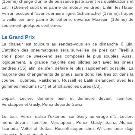
(15ème) change d'unité de puissance juste avant les qualifications et
Latifi (16ème) subit une panne de moteur vendredi. Enfin, les Haas-
Ferrari occupent l'avant-dernière ligne: Schumacher (17ème), frappé
la veille par une panne de batterie, devance Mazepin (18ème) de
seulement quelques centièmes.
Le Grand Prix
La chaleur est toujours au rendez-vous en ce dimanche 6 juin.
L'attrition des pneumatiques sera surveillée de près car Pirelli a
choisi pour ce week-end ses composés le plus souples. Aussi,
logiquement, la grande majorité des pilotes part avec les pneus
tendres (C5) afin de s'en défaire le plus rapidement possible. La
majorité des changements de pneus aura donc lieu très tôt dans la
course. Toutefois, Räikkönen, Russell et Latifi s'élancent avec les
gommes médiums (C4) et Stroll avec les dures (C3).
Départ: Leclerc démarre bien et demeure devant Hamilton,
Verstappen et Gasly. Pérez déborde Sainz.
1er tour: Pérez réalise l'extérieur sur Gasly au virage n°3. Leclerc
mène devant Hamilton, Verstappen, Pérez, Gasly, Sainz, Alonso,
Tsunoda, Vettel et Bottas. Russell stoppe chez Williams pour déjà
chausser les pneus durs.