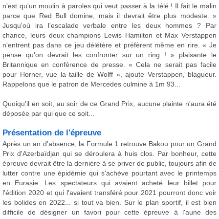
n'est qu'un moulin à paroles qui veut passer à la télé ! Il fait le malin
parce que Red Bull domine, mais il devrait être plus modeste. »
Jusqu'où ira l'escalade verbale entre les deux hommes ? Par
chance, leurs deux champions Lewis Hamilton et Max Verstappen
n'entrent pas dans ce jeu délétère et préfèrent même en rire. « Je
pense qu'on devrait les confronter sur un ring ! » plaisante le
Britannique en conférence de presse. « Cela ne serait pas facile
pour Horner, vue la taille de Wolff », ajoute Verstappen, blagueur.
Rappelons que le patron de Mercedes culmine à 1m 93...
Quoiqu'il en soit, au soir de ce Grand Prix, aucune plainte n'aura été
déposée par qui que ce soit...
Présentation de l'épreuve
Après un an d'absence, la Formule 1 retrouve Bakou pour un Grand
Prix d'Azerbaïdjan qui se déroulera à huis clos. Par bonheur, cette
épreuve devrait être la dernière à se priver de public, toujours afin de
lutter contre une épidémie qui s'achève pourtant avec le printemps
en Eurasie. Les spectateurs qui avaient acheté leur billet pour
l'édition 2020 et qui l'avaient transféré pour 2021 pourront donc voir
les bolides en 2022... si tout va bien. Sur le plan sportif, il est bien
difficile de désigner un favori pour cette épreuve à l'aune des