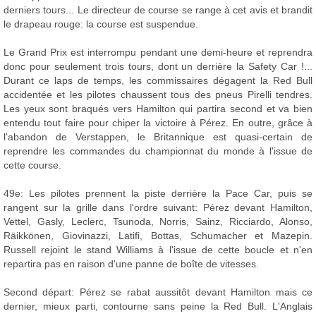
derniers tours... Le directeur de course se range à cet avis et brandit
le drapeau rouge: la course est suspendue.
Le Grand Prix est interrompu pendant une demi-heure et reprendra
donc pour seulement trois tours, dont un derrière la Safety Car !...
Durant ce laps de temps, les commissaires dégagent la Red Bull
accidentée et les pilotes chaussent tous des pneus Pirelli tendres.
Les yeux sont braqués vers Hamilton qui partira second et va bien
entendu tout faire pour chiper la victoire à Pérez. En outre, grâce à
l'abandon de Verstappen, le Britannique est quasi-certain de
reprendre les commandes du championnat du monde à l'issue de
cette course.
49e: Les pilotes prennent la piste derrière la Pace Car, puis se
rangent sur la grille dans l'ordre suivant: Pérez devant Hamilton,
Vettel, Gasly, Leclerc, Tsunoda, Norris, Sainz, Ricciardo, Alonso,
Räikkönen, Giovinazzi, Latifi, Bottas, Schumacher et Mazepin.
Russell rejoint le stand Williams à l'issue de cette boucle et n'en
repartira pas en raison d'une panne de boîte de vitesses.
Second départ: Pérez se rabat aussitôt devant Hamilton mais ce
dernier, mieux parti, contourne sans peine la Red Bull. L'Anglais