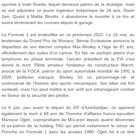
sportive à Inaki Rueda, lequel demeure patron de la stratégie, mais
se voit adjoindre un jeune ingénieur britannique de 26 ans, Ravin
Jain. Quant à Mattia Binotto, il abandonne la murette à ce trio et
suivra dorénavant les courses depuis le garage.
La Formule 1 est endeuillée en ce printemps 2021. Le 24 mai, au
lendemain du Grand Prix de Monaco, Bernie Ecclestone annonce la
disparition de son éternel complice Max Mosley à l'âge de 81 ans,
officiellement des suites d'un cancer. En fait, se sachant atteint d'un
lymphome en phase terminale, l'ancien président de la FIA s'est
donné la mort. Pilote amateur, fondateur du constructeur March,
avocat de la FOCA, patron du sport automobile mondial de 1991 à
2009, politicien manqué, Mosley fut un personnage-clé et
controversé de l'histoire des sports mécaniques. Son bilan est fort
contesté, mais l'on peut mettre à son actif son intransigeant combat
en faveur de la sécurité des pilotes.
Le 6 juin, peu avant le départ du GP d'Azerbaïdjan, on apprend
également la mort à 68 ans de l'homme d'affaires franco-saoudien
Mansour Ojjeh, copropriétaire de McLaren depuis quatre décennies
et ex-patron de la holding TAG qui permit notamment le retour de
Porsche en Formule 1 dans les années 1980. Ojjeh fut à ce titre