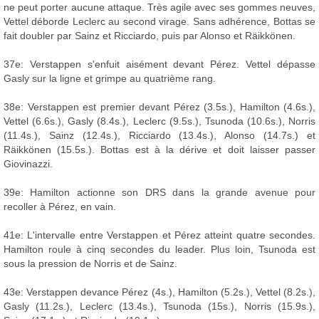
ne peut porter aucune attaque. Très agile avec ses gommes neuves,
Vettel déborde Leclerc au second virage. Sans adhérence, Bottas se
fait doubler par Sainz et Ricciardo, puis par Alonso et Räikkönen.
37e: Verstappen s'enfuit aisément devant Pérez. Vettel dépasse
Gasly sur la ligne et grimpe au quatrième rang.
38e: Verstappen est premier devant Pérez (3.5s.), Hamilton (4.6s.),
Vettel (6.6s.), Gasly (8.4s.), Leclerc (9.5s.), Tsunoda (10.6s.), Norris
(11.4s.), Sainz (12.4s.), Ricciardo (13.4s.), Alonso (14.7s.) et
Räikkönen (15.5s.). Bottas est à la dérive et doit laisser passer
Giovinazzi.
39e: Hamilton actionne son DRS dans la grande avenue pour
recoller à Pérez, en vain.
41e: L'intervalle entre Verstappen et Pérez atteint quatre secondes.
Hamilton roule à cinq secondes du leader. Plus loin, Tsunoda est
sous la pression de Norris et de Sainz.
43e: Verstappen devance Pérez (4s.), Hamilton (5.2s.), Vettel (8.2s.),
Gasly (11.2s.), Leclerc (13.4s.), Tsunoda (15s.), Norris (15.9s.),