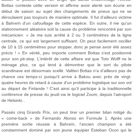
Bottas conteste cette version et affirme avoir alerté son écurie en
début de saison au sujet des changements de pneus qui ne se
déroulaient pas toujours de manière optimale. Il fut d'ailleurs victime
à Bahreïn d'un cafouillage de cette espèce. En outre, il nie qu'un
stationnement aléatoire soit la cause du problème rencontré par son
mécanicien: « Je me suis arrêté à 2 ou 3 centimètres de la ligne
centrale, ce qui est largement suffisant. On peut facilement osciller
de 10 à 15 centimètres pour stopper, donc je pense avoir été assez
précis ! » En vérité, peu importe comment Bottas s'est positionné
pour son pit-stop. L'intérêt de cette affaire est que Toto Wolff ne le
ménage plus, ce qui tend à démontrer que le sort du pilote
scandinave est désormais scellé. Valtteri Bottas n'a d'ailleurs pas de
chance ces temps-ci puisqu'il arrive à Bakou avec près de vingt-
quatre heures de retard à cause d'un problème logistique sur son vol
au départ de Finlande ! C'est ainsi qu'il participe à la traditionnelle
conférence de presse du jeudi via le logiciel Zoom, depuis l'aéroport
de Helsinki...
Passés cinq Grands Prix, on peut tirer un premier bilan mitigé du
« come-back » de Fernando Alonso en Formule 1. Après une
première sortie réussie à Bahreïn, l'ancien champion a été
constamment dominé par son jeune équipier Esteban Ocon qui le