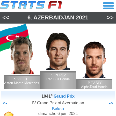
<<
6.
AZERBAÏDJAN
2021
>>
S.PEREZ
S.VETTEL
Red Bull Honda
Aston Martin Mercedes
P.GASLY
AlphaTauri Honda
e
1041
Grand Prix
<•
IV Grand Prix of Azerbaïdjan
•>
Bakou
dimanche 6 juin 2021