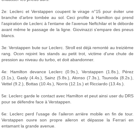
2e: Leclerc et Verstappen coupent le virage n°15 pour éviter une
branche d'arbre tombée au sol. Ceci profite à Hamilton qui prend
l'aspiration de Leclerc à l'entame de l'avenue Neftchilar et le déborde
avant même le passage de la ligne. Giovinazzi s'empare des pneus
blancs.
3e: Verstappen bute sur Leclerc. Stroll est déjà remonté au treizième
rang. Ocon rejoint les stands au petit trot, victime d'une chute de
pression au niveau du turbo, et doit abandonner.
4e: Hamilton devance Leclerc (0.9s.), Verstappen (1.8s.), Pérez
(3.1s.), Gasly (4.4s.), Sainz (5.8s.), Alonso (7.3s.), Tsunoda (8.2s.),
Vettel (9.2.), Bottas (10.4s.), Norris (12.1s.) et Ricciardo (13.4s.).
5e: Leclerc garde le contact avec Hamilton et peut ainsi user du DRS
pour se défendre face à Verstappen.
6e: Leclerc perd l'usage de l'aileron arrière mobile en fin de tour.
Verstappen ouvre son propre aileron et dépasse la Ferrari en
entamant la grande avenue.