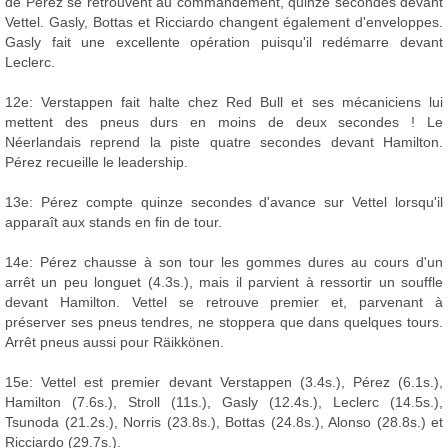
de Pérez se retrouvent au commandement, quinze secondes devant
Vettel. Gasly, Bottas et Ricciardo changent également d'enveloppes.
Gasly fait une excellente opération puisqu'il redémarre devant
Leclerc.
12e: Verstappen fait halte chez Red Bull et ses mécaniciens lui
mettent des pneus durs en moins de deux secondes ! Le
Néerlandais reprend la piste quatre secondes devant Hamilton.
Pérez recueille le leadership.
13e: Pérez compte quinze secondes d'avance sur Vettel lorsqu'il
apparaît aux stands en fin de tour.
14e: Pérez chausse à son tour les gommes dures au cours d'un
arrêt un peu longuet (4.3s.), mais il parvient à ressortir un souffle
devant Hamilton. Vettel se retrouve premier et, parvenant à
préserver ses pneus tendres, ne stoppera que dans quelques tours.
Arrêt pneus aussi pour Räikkönen.
15e: Vettel est premier devant Verstappen (3.4s.), Pérez (6.1s.),
Hamilton (7.6s.), Stroll (11s.), Gasly (12.4s.), Leclerc (14.5s.),
Tsunoda (21.2s.), Norris (23.8s.), Bottas (24.8s.), Alonso (28.8s.) et
Ricciardo (29.7s.).