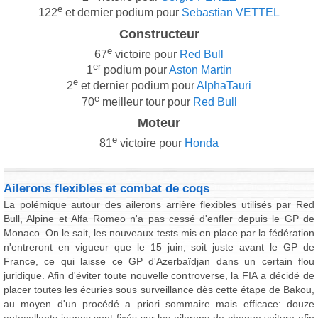
e
122
et dernier podium pour
Sebastian VETTEL
Constructeur
e
67
victoire pour
Red Bull
er
1
podium pour
Aston Martin
e
2
et dernier podium pour
AlphaTauri
e
70
meilleur tour pour
Red Bull
Moteur
e
81
victoire pour
Honda
Ailerons flexibles et combat de coqs
La polémique autour des ailerons arrière flexibles utilisés par Red
Bull, Alpine et Alfa Romeo n'a pas cessé d'enfler depuis le GP de
Monaco. On le sait, les nouveaux tests mis en place par la fédération
n'entreront en vigueur que le 15 juin, soit juste avant le GP de
France, ce qui laisse ce GP d'Azerbaïdjan dans un certain flou
juridique. Afin d'éviter toute nouvelle controverse, la FIA a décidé de
placer toutes les écuries sous surveillance dès cette étape de Bakou,
au moyen d'un procédé a priori sommaire mais efficace: douze