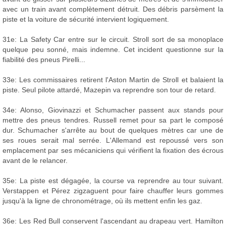
avec un train avant complètement détruit. Des débris parsèment la
piste et la voiture de sécurité intervient logiquement.
31e: La Safety Car entre sur le circuit. Stroll sort de sa monoplace
quelque peu sonné, mais indemne. Cet incident questionne sur la
fiabilité des pneus Pirelli...
33e: Les commissaires retirent l'Aston Martin de Stroll et balaient la
piste. Seul pilote attardé, Mazepin va reprendre son tour de retard.
34e: Alonso, Giovinazzi et Schumacher passent aux stands pour
mettre des pneus tendres. Russell remet pour sa part le composé
dur. Schumacher s'arrête au bout de quelques mètres car une de
ses roues serait mal serrée. L'Allemand est repoussé vers son
emplacement par ses mécaniciens qui vérifient la fixation des écrous
avant de le relancer.
35e: La piste est dégagée, la course va reprendre au tour suivant.
Verstappen et Pérez zigzaguent pour faire chauffer leurs gommes
jusqu'à la ligne de chronométrage, où ils mettent enfin les gaz.
36e: Les Red Bull conservent l'ascendant au drapeau vert. Hamilton