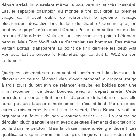
départ arrêté lui ouvraient même la voie vers un succès inespéré.
Las, le septuple champion du monde a tiré tout droit au premier
virage car il avait oublié de rebrancher le système freinage
électronique, désactivé lors du tour de chauffe ! Comme quoi, on
peut avoir gagné près de cent Grands Prix et commettre encore des
erreurs d'étourderie... Voilà en tout cas vingt-cinq points bêtement
perdus. Mais Toto Wolff refuse d'accabler ses hommes. Pas même
Valtteri Bottas, transparent au point de finir derrière les deux Alfa
Romeo... Est-ce encore le Finlandais qui conduit la W12 ou son
fantôme ?
Quelques observateurs commentent sévèrement la décision du
directeur de course Michael Masi d'avoir présenté le drapeau rouge
à trois tours du but afin de relancer ensuite les bolides pour une
« mini-course » de deux boucles, avec un départ arrêté. Cette
procédure a certes offert une fin d'après-midi haletante, mais elle
aurait pu aussi fausser complètement le résultat final. Par un de ces
curieux raisonnements dont il a le secret, Ross Brawn y voit un
argument en faveur de ses « courses sprint » : « La course se
déroulait plutôt tranquillement avec quelques éléments d'excitation ici
ou là dans le peloton. Mais la phase finale a été grandiose ! Les
qualifications sprint seront un peu plus longues, mais produiront le