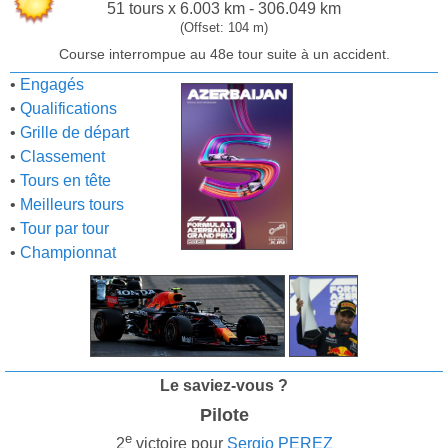
51 tours x 6.003 km - 306.049 km
(Offset: 104 m)
Course interrompue au 48e tour suite à un accident.
•
Engagés
•
Qualifications
•
Grille de départ
•
Classement
•
Tours en tête
•
Meilleurs tours
•
Tour par tour
•
Championnat
Le saviez-vous ?
Pilote
e
2
victoire pour
Sergio PEREZ