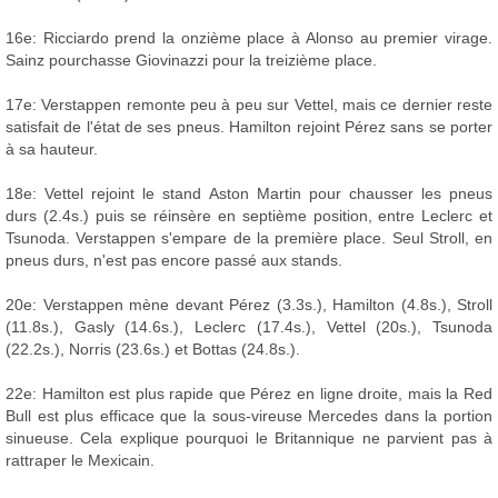
16e: Ricciardo prend la onzième place à Alonso au premier virage.
Sainz pourchasse Giovinazzi pour la treizième place.
17e: Verstappen remonte peu à peu sur Vettel, mais ce dernier reste
satisfait de l'état de ses pneus. Hamilton rejoint Pérez sans se porter
à sa hauteur.
18e: Vettel rejoint le stand Aston Martin pour chausser les pneus
durs (2.4s.) puis se réinsère en septième position, entre Leclerc et
Tsunoda. Verstappen s'empare de la première place. Seul Stroll, en
pneus durs, n'est pas encore passé aux stands.
20e: Verstappen mène devant Pérez (3.3s.), Hamilton (4.8s.), Stroll
(11.8s.), Gasly (14.6s.), Leclerc (17.4s.), Vettel (20s.), Tsunoda
(22.2s.), Norris (23.6s.) et Bottas (24.8s.).
22e: Hamilton est plus rapide que Pérez en ligne droite, mais la Red
Bull est plus efficace que la sous-vireuse Mercedes dans la portion
sinueuse. Cela explique pourquoi le Britannique ne parvient pas à
rattraper le Mexicain.