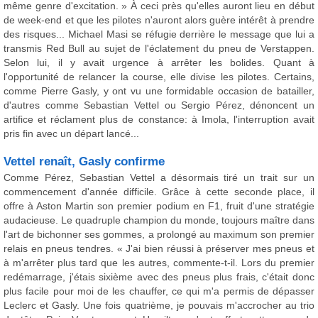
même genre d'excitation. » À ceci près qu'elles auront lieu en début
de week-end et que les pilotes n'auront alors guère intérêt à prendre
des risques... Michael Masi se réfugie derrière le message que lui a
transmis Red Bull au sujet de l'éclatement du pneu de Verstappen.
Selon lui, il y avait urgence à arrêter les bolides. Quant à
l'opportunité de relancer la course, elle divise les pilotes. Certains,
comme Pierre Gasly, y ont vu une formidable occasion de batailler,
d'autres comme Sebastian Vettel ou Sergio Pérez, dénoncent un
artifice et réclament plus de constance: à Imola, l'interruption avait
pris fin avec un départ lancé...
Vettel renaît, Gasly confirme
Comme Pérez, Sebastian Vettel a désormais tiré un trait sur un
commencement d'année difficile. Grâce à cette seconde place, il
offre à Aston Martin son premier podium en F1, fruit d'une stratégie
audacieuse. Le quadruple champion du monde, toujours maître dans
l'art de bichonner ses gommes, a prolongé au maximum son premier
relais en pneus tendres. « J'ai bien réussi à préserver mes pneus et
à m'arrêter plus tard que les autres, commente-t-il. Lors du premier
redémarrage, j'étais sixième avec des pneus plus frais, c'était donc
plus facile pour moi de les chauffer, ce qui m'a permis de dépasser
Leclerc et Gasly. Une fois quatrième, je pouvais m'accrocher au trio