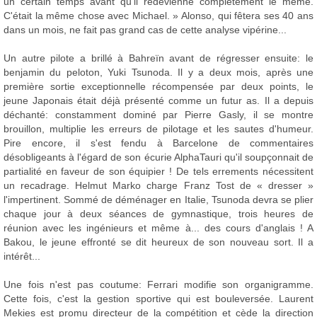
un certain temps avant qu'il redevienne complètement le même.
C'était la même chose avec Michael. » Alonso, qui fêtera ses 40 ans
dans un mois, ne fait pas grand cas de cette analyse vipérine...
Un autre pilote a brillé à Bahreïn avant de régresser ensuite: le
benjamin du peloton, Yuki Tsunoda. Il y a deux mois, après une
première sortie exceptionnelle récompensée par deux points, le
jeune Japonais était déjà présenté comme un futur as. Il a depuis
déchanté: constamment dominé par Pierre Gasly, il se montre
brouillon, multiplie les erreurs de pilotage et les sautes d'humeur.
Pire encore, il s'est fendu à Barcelone de commentaires
désobligeants à l'égard de son écurie AlphaTauri qu'il soupçonnait de
partialité en faveur de son équipier ! De tels errements nécessitent
un recadrage. Helmut Marko charge Franz Tost de « dresser »
l'impertinent. Sommé de déménager en Italie, Tsunoda devra se plier
chaque jour à deux séances de gymnastique, trois heures de
réunion avec les ingénieurs et même à... des cours d'anglais ! A
Bakou, le jeune effronté se dit heureux de son nouveau sort. Il a
intérêt...
Une fois n'est pas coutume: Ferrari modifie son organigramme.
Cette fois, c'est la gestion sportive qui est bouleversée. Laurent
Mekies est promu directeur de la compétition et cède la direction