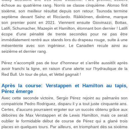
échoue au quatrième rang. Norris se classe cinquième. Alonso finit
sixième, son meilleur résultat depuis son retour. Tsunoda termine
septième devant Sainz et Ricciardo. Räikkönen, dixième, marque
son premier point en 2021. Viennent ensuite Giovinazzi, Bottas,
Latifi, Schumacher, Mazepin et Hamilton, étonnant bon dernier ! Latifi
écope d'une pénalité de trente secondes pour ne pas être
immédiatement rentré aux stands lors du drapeau rouge, suite à une
mésentente avec son ingénieur. Le Canadien recule ainsi au
seizième et dernier rang.
Pérez n'accomplit pas de tour d'honneur et s'arrête aussitôt après
avoir franchi la ligne, en raison d'une alerte sur l'hydraulique de la
Red Bull. Un tour de plus, et Vettel gagnait !
Après la course: Verstappen et Hamilton au tapis,
Pérez émerge
Avec cette seconde victoire, Sergio Pérez rejoint au palmarès son
compatriote Pedro Rodriguez, disparu il y a tout juste cinquante ans.
Certes, d'aucuns pourraient ergoter sur un succès obtenu grâce aux
déboires de Max Verstappen et de Lewis Hamilton, mais ce serait
oublier le formidable début de course de Pérez qui a glané trois
places en quelques tours. Par ailleurs, en triomphant dès sa sixième