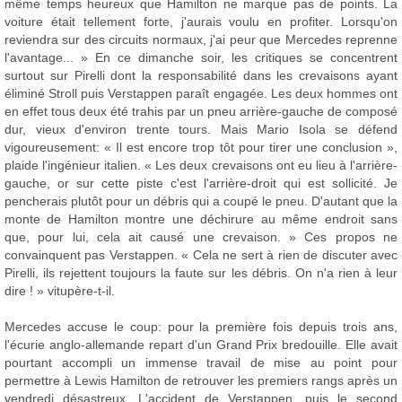
même temps heureux que Hamilton ne marque pas de points. La
voiture était tellement forte, j'aurais voulu en profiter. Lorsqu'on
reviendra sur des circuits normaux, j'ai peur que Mercedes reprenne
l'avantage... » En ce dimanche soir, les critiques se concentrent
surtout sur Pirelli dont la responsabilité dans les crevaisons ayant
éliminé Stroll puis Verstappen paraît engagée. Les deux hommes ont
en effet tous deux été trahis par un pneu arrière-gauche de composé
dur, vieux d'environ trente tours. Mais Mario Isola se défend
vigoureusement: « Il est encore trop tôt pour tirer une conclusion »,
plaide l'ingénieur italien. « Les deux crevaisons ont eu lieu à l'arrière-
gauche, or sur cette piste c'est l'arrière-droit qui est sollicité. Je
pencherais plutôt pour un débris qui a coupé le pneu. D'autant que la
monte de Hamilton montre une déchirure au même endroit sans
que, pour lui, cela ait causé une crevaison. » Ces propos ne
convainquent pas Verstappen. « Cela ne sert à rien de discuter avec
Pirelli, ils rejettent toujours la faute sur les débris. On n'a rien à leur
dire ! » vitupère-t-il.
Mercedes accuse le coup: pour la première fois depuis trois ans,
l'écurie anglo-allemande repart d'un Grand Prix bredouille. Elle avait
pourtant accompli un immense travail de mise au point pour
permettre à Lewis Hamilton de retrouver les premiers rangs après un
vendredi désastreux. L'accident de Verstappen, puis le second