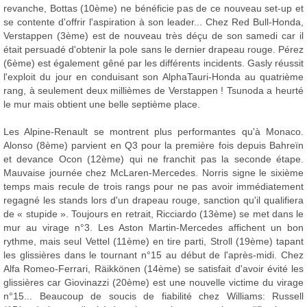
revanche, Bottas (10ème) ne bénéficie pas de ce nouveau set-up et
se contente d'offrir l'aspiration à son leader... Chez Red Bull-Honda,
Verstappen (3ème) est de nouveau très déçu de son samedi car il
était persuadé d'obtenir la pole sans le dernier drapeau rouge. Pérez
(6ème) est également gêné par les différents incidents. Gasly réussit
l'exploit du jour en conduisant son AlphaTauri-Honda au quatrième
rang, à seulement deux millièmes de Verstappen ! Tsunoda a heurté
le mur mais obtient une belle septième place.
Les Alpine-Renault se montrent plus performantes qu'à Monaco.
Alonso (8ème) parvient en Q3 pour la première fois depuis Bahreïn
et devance Ocon (12ème) qui ne franchit pas la seconde étape.
Mauvaise journée chez McLaren-Mercedes. Norris signe le sixième
temps mais recule de trois rangs pour ne pas avoir immédiatement
regagné les stands lors d'un drapeau rouge, sanction qu'il qualifiera
de « stupide ». Toujours en retrait, Ricciardo (13ème) se met dans le
mur au virage n°3. Les Aston Martin-Mercedes affichent un bon
rythme, mais seul Vettel (11ème) en tire parti, Stroll (19ème) tapant
les glissières dans le tournant n°15 au début de l'après-midi. Chez
Alfa Romeo-Ferrari, Räikkönen (14ème) se satisfait d'avoir évité les
glissières car Giovinazzi (20ème) est une nouvelle victime du virage
n°15... Beaucoup de soucis de fiabilité chez Williams: Russell