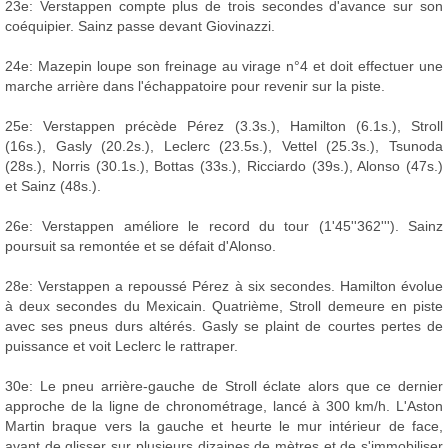
23e: Verstappen compte plus de trois secondes d'avance sur son
coéquipier. Sainz passe devant Giovinazzi.
24e: Mazepin loupe son freinage au virage n°4 et doit effectuer une
marche arrière dans l'échappatoire pour revenir sur la piste.
25e: Verstappen précède Pérez (3.3s.), Hamilton (6.1s.), Stroll
(16s.), Gasly (20.2s.), Leclerc (23.5s.), Vettel (25.3s.), Tsunoda
(28s.), Norris (30.1s.), Bottas (33s.), Ricciardo (39s.), Alonso (47s.)
et Sainz (48s.).
26e: Verstappen améliore le record du tour (1'45''362'''). Sainz
poursuit sa remontée et se défait d'Alonso.
28e: Verstappen a repoussé Pérez à six secondes. Hamilton évolue
à deux secondes du Mexicain. Quatrième, Stroll demeure en piste
avec ses pneus durs altérés. Gasly se plaint de courtes pertes de
puissance et voit Leclerc le rattraper.
30e: Le pneu arrière-gauche de Stroll éclate alors que ce dernier
approche de la ligne de chronométrage, lancé à 300 km/h. L'Aston
Martin braque vers la gauche et heurte le mur intérieur de face,
avant de glisser sur plusieurs dizaines de mètres et de s'immobiliser