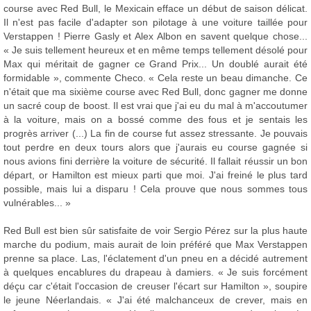
course avec Red Bull, le Mexicain efface un début de saison délicat.
Il n'est pas facile d'adapter son pilotage à une voiture taillée pour
Verstappen ! Pierre Gasly et Alex Albon en savent quelque chose...
« Je suis tellement heureux et en même temps tellement désolé pour
Max qui méritait de gagner ce Grand Prix... Un doublé aurait été
formidable », commente Checo. « Cela reste un beau dimanche. Ce
n'était que ma sixième course avec Red Bull, donc gagner me donne
un sacré coup de boost. Il est vrai que j'ai eu du mal à m'accoutumer
à la voiture, mais on a bossé comme des fous et je sentais les
progrès arriver (...) La fin de course fut assez stressante. Je pouvais
tout perdre en deux tours alors que j'aurais eu course gagnée si
nous avions fini derrière la voiture de sécurité. Il fallait réussir un bon
départ, or Hamilton est mieux parti que moi. J'ai freiné le plus tard
possible, mais lui a disparu ! Cela prouve que nous sommes tous
vulnérables... »
Red Bull est bien sûr satisfaite de voir Sergio Pérez sur la plus haute
marche du podium, mais aurait de loin préféré que Max Verstappen
prenne sa place. Las, l'éclatement d'un pneu en a décidé autrement
à quelques encablures du drapeau à damiers. « Je suis forcément
déçu car c'était l'occasion de creuser l'écart sur Hamilton », soupire
le jeune Néerlandais. « J'ai été malchanceux de crever, mais en