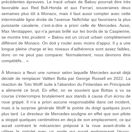
précédentes épreuves. Le tracé urbain de Bakou pourrait être très
favorable aux Red Bull-Honda et aux Ferrari, souveraines deux
semaines plus tôt à Monaco, mais il faut aussi compter avec cette
interminable ligne droite de l'avenue Neftchilar qui favorisera la plus
puissante cavalerie, c'est-à-dire a priori celle de Mercedes. Aussi,
Max Verstappen, qui n'a jamais brillé sur les bords de la Caspienne,
se montre très prudent: « Bakou est un circuit urbain complétement
différent de Monaco. On doit y rouler avec moins d'appui. Il y a une
longue pleine charge et les niveaux d'adhérence sont assez faibles,
donc on ne peut pas comparer. Normalement, nous devrions être
compétitifs... »
À Monaco a fleuri une rumeur selon laquelle Mercedes aurait déjà
décidé de remplacer Valtteri Botta par George Russell en 2022. La
réaction de Toto Wolff suite à l'abandon du Finlandais en Principauté
a alimenté ce bruit. En effet, on se souvient que Bottas a vu sa
course s'interrompre brutalement aux stands à cause d'un écrou de
roue grippé. Il n'a a priori aucune responsabilité dans cet incident,
mais à la surprise générale Wolff le pointe du doigt quelques jours
plus tard. Le directeur de Mercedes souligne en effet que son pilote
a stoppé quelques centimètres en deçà de son emplacement, ce qui
aurait contraint le mécanicien préposé à la roue avant-droite à
utiliser le pistolet avec un angle qui aurait endommagé l'écrou.