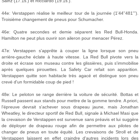
Sainz (17.1s.) et Ricciardo (19.1s.).
44e: Verstappen réalise le meilleur tour de la journée (1'44''481''').
Troisième changement de pneus pour Schumacher.
46e: Quatre secondes et demie séparent les Red Bull-Honda.
Hamilton ne peut plus ouvrir son aileron pour menacer Pérez.
47e: Verstappen s'apprête à couper la ligne lorsque son pneu
arrière-gauche éclate à haute vitesse. La Red Bull pivote vers la
droite et écrase son museau contre les glissières, puis s'immobilise
après quelques pirouettes. La Safety Car refait son apparition.
Verstappen quitte son habitacle très agacé et distingue son pneu
crevé d'un formidable coup de pied !
48e: Le peloton se range derrière la voiture de sécurité. Bottas et
Russell passent aux stands pour mettre de la gomme tendre. A priori,
l'épreuve devrait s'achever sous drapeau jaune, mais Jonathan
Wheatley, le directeur sportif de Red Bull, signale à Michael Masi que
la crevaison de Verstappen est survenue sans préavis et lui suggère
de déployer de drapeau rouge afin de permettre aux pilotes de
changer de pneus en toute équité. Les crevaisons de Stroll et de
Verstappen laissent en effet craindre d'autres incidents lors des