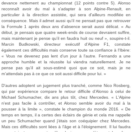
devance nettement au championnat (12 points contre 5). Alonso
reconnaît avoir du mal à s'adapter à son Alpine-Renault, en
particulier à la direction assistée, qui sera d'ailleurs modifiée en
conséquence. Mais il admet aussi qu'il ne pensait pas que retrouver
la Formule 1 après deux ans d'absence serait aussi délicat. « Au
début, je pensais que quatre week-ends de course devraient suffire,
mais maintenant je pense qu'il en faudra huit ou neuf », soupire-t-il.
Marcin Budkowski, directeur exécutif d'Alpine F1, constate
également ces difficultés mais conserve toute sa confiance à l'Ibère:
« Vous ne devenez pas lent d'un jour à l'autre. Fernando a une
approche humble et la réussite lui viendra naturellement. Je ne
pense pas qu'il ait sous-estimé quoi que ce soit, mais je ne
m'attendais pas à ce que ce soit aussi difficile pour lui. »
D'autres adoptent un jugement plus tranché, comme Nico Rosberg,
qui par expérience compare le retour difficile d'Alonso à celui de
Michael Schumacher, dix ans plus tôt, chez Mercedes. « L'Alpine
n'est pas facile à contrôler, et Alonso semble avoir du mal à la
pousser à la limite », constate le champion du monde 2016. « De
temps en temps, il a certes des éclairs de génie et cela me rappelle
un peu Schumacher quand j'étais son coéquipier chez Mercedes.
Mais ces difficultés sont liées à l'âge et à l'éloignement. Il lui faudra