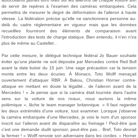
autocollants jaunes sont fixés sur les ailerons de chaque voiture afin
de servir de repères à l'examen des caméras embarquées. Cela
permettra de mesurer le degré de déformation de l'aileron à haute
vitesse. La fédération précise qu'elle ne sanctionnera personne au-
delà du cadre réglementaire en vigueur mais que les données
recueillies fourniront des éléments de comparaison avant
l'introduction des tests de charge statique. Bien entendu, il n'en n'ira
plus de même au Castellet...
Par cette mesure, le délégué technique fédéral Jo Bauer souhaite
éviter qu'une plainte ne soit déposée par Mercedes contre Red Bull
avant la date butoir du 15 juin. Une sage précaution car la tension
monte entre les deux écuries. À Monaco, Toto Wolff menaçait
ouvertement d'attaquer RBR. À Bakou, Christian Horner contre-
attaque en mettant en doute la légalité... de l'aileron avant de la
Mercedes ! « Je pense que si la caméra était tournée dans l'autre
sens sur la voiture de nos rivaux, nous aurions la même
polémique », lâche le team manager britannique. « Il faut regarder
les deux extrémités d'une voiture, tout examiner. Lorsque j'observe
la caméra embarquée d'une Mercedes, je vois le nom d'un sponsor
inscrit sur l'aileron avant de disparaître au freinage ! Peut-être que
c'est une demande dudit sponsor, peut-être pas... Bref, Toto devrait
la fermer ! » Wolff renvoie son adversaire dans les cordes: « Horner