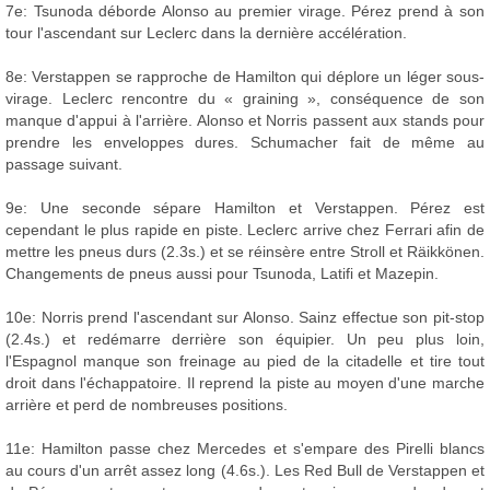
7e: Tsunoda déborde Alonso au premier virage. Pérez prend à son
tour l'ascendant sur Leclerc dans la dernière accélération.
8e: Verstappen se rapproche de Hamilton qui déplore un léger sous-
virage. Leclerc rencontre du « graining », conséquence de son
manque d'appui à l'arrière. Alonso et Norris passent aux stands pour
prendre les enveloppes dures. Schumacher fait de même au
passage suivant.
9e: Une seconde sépare Hamilton et Verstappen. Pérez est
cependant le plus rapide en piste. Leclerc arrive chez Ferrari afin de
mettre les pneus durs (2.3s.) et se réinsère entre Stroll et Räikkönen.
Changements de pneus aussi pour Tsunoda, Latifi et Mazepin.
10e: Norris prend l'ascendant sur Alonso. Sainz effectue son pit-stop
(2.4s.) et redémarre derrière son équipier. Un peu plus loin,
l'Espagnol manque son freinage au pied de la citadelle et tire tout
droit dans l'échappatoire. Il reprend la piste au moyen d'une marche
arrière et perd de nombreuses positions.
11e: Hamilton passe chez Mercedes et s'empare des Pirelli blancs
au cours d'un arrêt assez long (4.6s.). Les Red Bull de Verstappen et