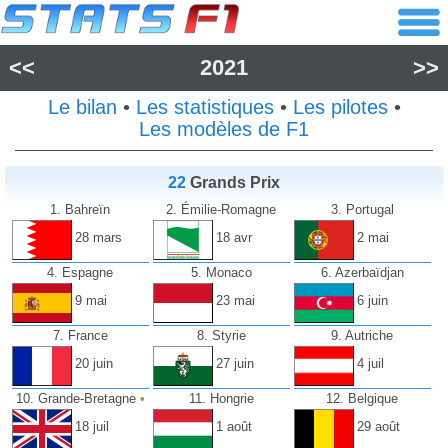
<<
2021
>>
Le bilan
•
Les statistiques
•
Les pilotes
•
Les modèles de F1
22
Grands Prix
1. Bahreïn
2. Émilie-Romagne
3. Portugal
28 mars
18 avr
2 mai
4. Espagne
5. Monaco
6. Azerbaïdjan
9 mai
23 mai
6 juin
7. France
8. Styrie
9. Autriche
20 juin
27 juin
4 juil
10. Grande-Bretagne
•
11. Hongrie
12. Belgique
18 juil
1 août
29 août