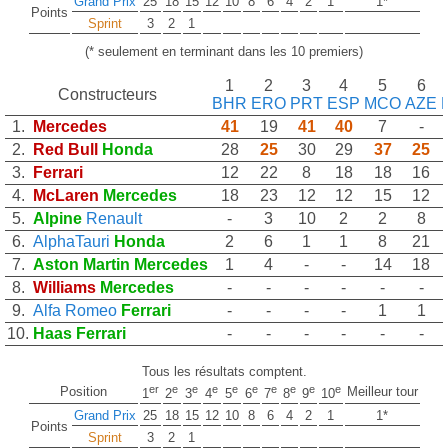
Grand Prix
25
18
15
12
10
8
6
4
2
1
1*
Points
Sprint
3
2
1
(* seulement en terminant dans les 10 premiers)
1
2
3
4
5
6
Constructeurs
BHR
ERO
PRT
ESP
MCO
AZE
1.
Mercedes
41
19
41
40
7
-
2.
Red Bull
Honda
28
25
30
29
37
25
3.
Ferrari
12
22
8
18
18
16
4.
McLaren
Mercedes
18
23
12
12
15
12
5.
Alpine
Renault
-
3
10
2
2
8
6.
AlphaTauri
Honda
2
6
1
1
8
21
7.
Aston Martin
Mercedes
1
4
-
-
14
18
8.
Williams
Mercedes
-
-
-
-
-
-
9.
Alfa Romeo
Ferrari
-
-
-
-
1
1
10.
Haas
Ferrari
-
-
-
-
-
-
Tous les résultats comptent.
er
e
e
e
e
e
e
e
e
e
Position
Meilleur tour
1
2
3
4
5
6
7
8
9
10
Grand Prix
25
18
15
12
10
8
6
4
2
1
1*
Points
Sprint
3
2
1