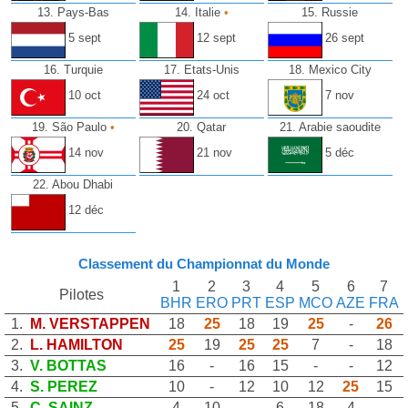
13. Pays-Bas
14. Italie
•
15. Russie
5 sept
12 sept
26 sept
16. Turquie
17. Etats-Unis
18. Mexico City
10 oct
24 oct
7 nov
19. São Paulo
•
20. Qatar
21. Arabie saoudite
14 nov
21 nov
5 déc
22. Abou Dhabi
12 déc
Classement du Championnat du Monde
1
2
3
4
5
6
7
Pilotes
BHR
ERO
PRT
ESP
MCO
AZE
FRA
1.
M. VERSTAPPEN
18
25
18
19
25
-
26
2.
L. HAMILTON
25
19
25
25
7
-
18
3.
V. BOTTAS
16
-
16
15
-
-
12
4.
S. PEREZ
10
-
12
10
12
25
15
5.
C. SAINZ
4
10
-
6
18
4
-