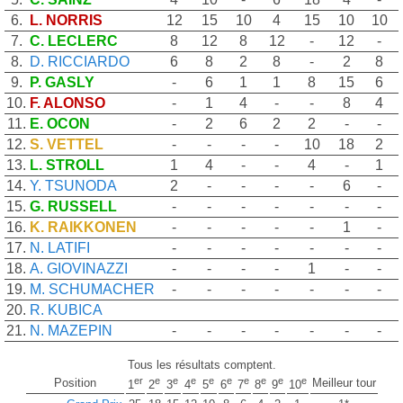
6.
L. NORRIS
12
15
10
4
15
10
10
7.
C. LECLERC
8
12
8
12
-
12
-
8.
D. RICCIARDO
6
8
2
8
-
2
8
9.
P. GASLY
-
6
1
1
8
15
6
10.
F. ALONSO
-
1
4
-
-
8
4
11.
E. OCON
-
2
6
2
2
-
-
12.
S. VETTEL
-
-
-
-
10
18
2
13.
L. STROLL
1
4
-
-
4
-
1
14.
Y. TSUNODA
2
-
-
-
-
6
-
15.
G. RUSSELL
-
-
-
-
-
-
-
16.
K. RAIKKONEN
-
-
-
-
-
1
-
17.
N. LATIFI
-
-
-
-
-
-
-
18.
A. GIOVINAZZI
-
-
-
-
1
-
-
19.
M. SCHUMACHER
-
-
-
-
-
-
-
20.
R. KUBICA
21.
N. MAZEPIN
-
-
-
-
-
-
-
Tous les résultats comptent.
er
e
e
e
e
e
e
e
e
e
Position
Meilleur tour
1
2
3
4
5
6
7
8
9
10