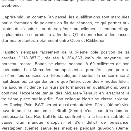
week-end.
L'après-midi, et comme l'an passé, les qualifications sont marquées
par la formation de pelotons en fin de séances, ce qui permet aux
pilotes de s'aspirer... ou de se gêner mutuellement. L'embouteillage
le plus ridicule se produit à la fin de la Q1 et donne lieu à des passes
d'armes brûlantes, notamment entre Ocon et Räikkönen.
Hamilton s'empare facilement de la 94ème pole position de sa
carrière (1'18''887'''), réalisée à 264,363 km/h de moyenne, un
nouveau record. Bottas se classe second, à 69 millièmes de son
coéquipier. Les Mercedes monopolisent la première ligne pour la
sixième fois consécutive. Elles relèguent surtout la concurrence à
huit dixièmes, ce qui démontre que l'interdiction des « modes fête »
n'a aucune incidence sur leurs performances en qualifications. Sainz
confirme l'excellente tenue des McLaren-Renault en arrachant la
troisième place sur la grille. Son collègue Norris se classe sixième.
Les Racing Point-BWT seront aussi redoutables: Pérez (4ème) vise
ouvertement le podium et Stroll (8ème) n'est pas très loin en
embuscade. Les Red Bull-Honda souffrent ici à la fois d'instabilité, à
cause d'un manque d'appuis, et d'un déficit de puissance.
Verstappen (5ème) sauve les meubles pendant qu'Albon (9ème)