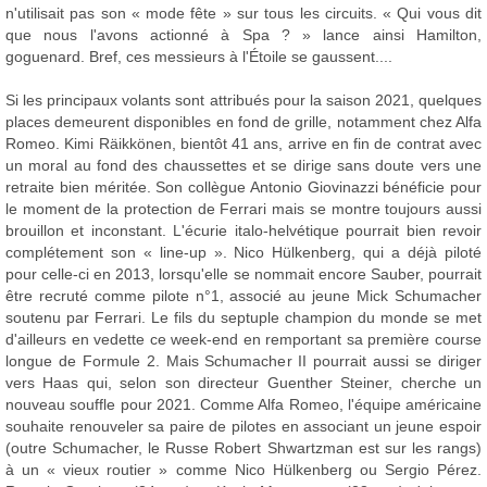
n'utilisait pas son « mode fête » sur tous les circuits. « Qui vous dit
que nous l'avons actionné à Spa ? » lance ainsi Hamilton,
goguenard. Bref, ces messieurs à l'Étoile se gaussent....
Si les principaux volants sont attribués pour la saison 2021, quelques
places demeurent disponibles en fond de grille, notamment chez Alfa
Romeo. Kimi Räikkönen, bientôt 41 ans, arrive en fin de contrat avec
un moral au fond des chaussettes et se dirige sans doute vers une
retraite bien méritée. Son collègue Antonio Giovinazzi bénéficie pour
le moment de la protection de Ferrari mais se montre toujours aussi
brouillon et inconstant. L'écurie italo-helvétique pourrait bien revoir
complétement son « line-up ». Nico Hülkenberg, qui a déjà piloté
pour celle-ci en 2013, lorsqu'elle se nommait encore Sauber, pourrait
être recruté comme pilote n°1, associé au jeune Mick Schumacher
soutenu par Ferrari. Le fils du septuple champion du monde se met
d'ailleurs en vedette ce week-end en remportant sa première course
longue de Formule 2. Mais Schumacher II pourrait aussi se diriger
vers Haas qui, selon son directeur Guenther Steiner, cherche un
nouveau souffle pour 2021. Comme Alfa Romeo, l'équipe américaine
souhaite renouveler sa paire de pilotes en associant un jeune espoir
(outre Schumacher, le Russe Robert Shwartzman est sur les rangs)
à un « vieux routier » comme Nico Hülkenberg ou Sergio Pérez.