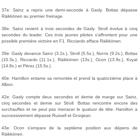
37e: Sainz a repris une demi-seconde à Gasly. Bottas dépasse
Räikkönen au premier freinage.
38e: Sainz revient à trois secondes de Gasly. Stroll évolue à cinq
secondes du leader. Ces trois jeunes pilotes s'affrontent pour une
possible première victoire en F1. Ricciardo efface Räikkönen.
39e: Gasly devance Sainz (3.2s.), Stroll (5.5s.), Norris (9.2s.), Bottas
(10.3s.), Riccardo (11.1s.), Räikkönen (13s.), Ocon (13.9s.), Kvyat
(14.8s.) et Pérez (15.5s.).
40e: Hamilton entame sa remontée et prend la quatorzième place à
Albon.
42e: Gasly compte deux secondes et demie de marge sur Sainz,
cinq secondes et demie sur Stroll. Bottas rencontre encore des
surchauffes et ne peut pas menacer le quatuor de tête. Hamilton a
successivement dépassé Russell et Grosjean.
43e: Ocon s'empare de la septième position aux dépens de
Räikkönen.