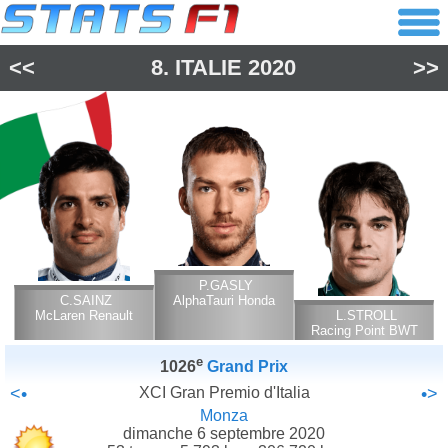
<<
8.
ITALIE
2020
>>
P.GASLY
C.SAINZ
AlphaTauri Honda
McLaren Renault
L.STROLL
Racing Point BWT
Mercedes
e
1026
Grand Prix
<•
XCI Gran Premio d'Italia
•>
Monza
dimanche 6 septembre 2020