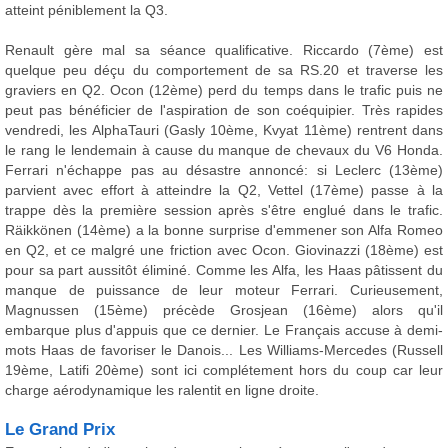
atteint péniblement la Q3.
Renault gère mal sa séance qualificative. Riccardo (7ème) est
quelque peu déçu du comportement de sa RS.20 et traverse les
graviers en Q2. Ocon (12ème) perd du temps dans le trafic puis ne
peut pas bénéficier de l'aspiration de son coéquipier. Très rapides
vendredi, les AlphaTauri (Gasly 10ème, Kvyat 11ème) rentrent dans
le rang le lendemain à cause du manque de chevaux du V6 Honda.
Ferrari n'échappe pas au désastre annoncé: si Leclerc (13ème)
parvient avec effort à atteindre la Q2, Vettel (17ème) passe à la
trappe dès la première session après s'être englué dans le trafic.
Räikkönen (14ème) a la bonne surprise d'emmener son Alfa Romeo
en Q2, et ce malgré une friction avec Ocon. Giovinazzi (18ème) est
pour sa part aussitôt éliminé. Comme les Alfa, les Haas pâtissent du
manque de puissance de leur moteur Ferrari. Curieusement,
Magnussen (15ème) précède Grosjean (16ème) alors qu'il
embarque plus d'appuis que ce dernier. Le Français accuse à demi-
mots Haas de favoriser le Danois... Les Williams-Mercedes (Russell
19ème, Latifi 20ème) sont ici complétement hors du coup car leur
charge aérodynamique les ralentit en ligne droite.
Le Grand Prix