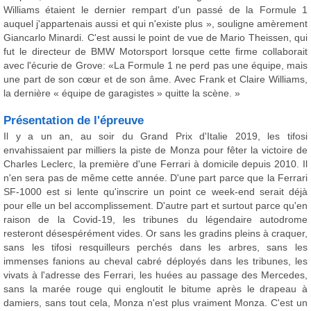
Williams étaient le dernier rempart d'un passé de la Formule 1
auquel j'appartenais aussi et qui n'existe plus », souligne amèrement
Giancarlo Minardi. C'est aussi le point de vue de Mario Theissen, qui
fut le directeur de BMW Motorsport lorsque cette firme collaborait
avec l'écurie de Grove: «La Formule 1 ne perd pas une équipe, mais
une part de son cœur et de son âme. Avec Frank et Claire Williams,
la dernière « équipe de garagistes » quitte la scène. »
Présentation de l'épreuve
Il y a un an, au soir du Grand Prix d'Italie 2019, les tifosi
envahissaient par milliers la piste de Monza pour fêter la victoire de
Charles Leclerc, la première d'une Ferrari à domicile depuis 2010. Il
n'en sera pas de même cette année. D'une part parce que la Ferrari
SF-1000 est si lente qu'inscrire un point ce week-end serait déjà
pour elle un bel accomplissement. D'autre part et surtout parce qu'en
raison de la Covid-19, les tribunes du légendaire autodrome
resteront désespérément vides. Or sans les gradins pleins à craquer,
sans les tifosi resquilleurs perchés dans les arbres, sans les
immenses fanions au cheval cabré déployés dans les tribunes, les
vivats à l'adresse des Ferrari, les huées au passage des Mercedes,
sans la marée rouge qui engloutit le bitume après le drapeau à
damiers, sans tout cela, Monza n'est plus vraiment Monza. C'est un