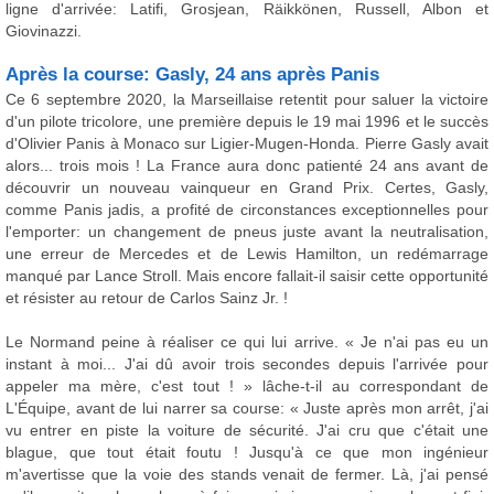
ligne d'arrivée: Latifi, Grosjean, Räikkönen, Russell, Albon et
Giovinazzi.
Après la course: Gasly, 24 ans après Panis
Ce 6 septembre 2020, la Marseillaise retentit pour saluer la victoire
d'un pilote tricolore, une première depuis le 19 mai 1996 et le succès
d'Olivier Panis à Monaco sur Ligier-Mugen-Honda. Pierre Gasly avait
alors... trois mois ! La France aura donc patienté 24 ans avant de
découvrir un nouveau vainqueur en Grand Prix. Certes, Gasly,
comme Panis jadis, a profité de circonstances exceptionnelles pour
l'emporter: un changement de pneus juste avant la neutralisation,
une erreur de Mercedes et de Lewis Hamilton, un redémarrage
manqué par Lance Stroll. Mais encore fallait-il saisir cette opportunité
et résister au retour de Carlos Sainz Jr. !
Le Normand peine à réaliser ce qui lui arrive. « Je n'ai pas eu un
instant à moi... J'ai dû avoir trois secondes depuis l'arrivée pour
appeler ma mère, c'est tout ! » lâche-t-il au correspondant de
L'Équipe, avant de lui narrer sa course: « Juste après mon arrêt, j'ai
vu entrer en piste la voiture de sécurité. J'ai cru que c'était une
blague, que tout était foutu ! Jusqu'à ce que mon ingénieur
m'avertisse que la voie des stands venait de fermer. Là, j'ai pensé