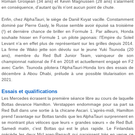
Romain Grosjean (34 ans) et Kevin Magnussen (28 ans) s'alarment
en conséquence, d'autant qu'ils n'ont aucun point de chute.
Enfin, chez AlphaTauri, le siège de Daniil Kvyat vacille. Constamment
dominé par Pierre Gasly, le Russe semble avoir épuisé sa troisième
(!) et dernière chance de briller en Formule 1. Par ailleurs, Honda
souhaite hisser en Formule 1 un pilote japonais: l'Empire du Soleil
Levant n'a en effet plus de représentant sur les grilles depuis 2014.
La firme de Wako jette son dévolu sur le jeune Yuki Tsunoda (20
ans), membre du Red Bull Junior Team, vainqueur de son
championnat national de F4 en 2018 et actuellement engagé en F2
avec Carlin. Tsunoda pilotera l'AlphaTauri-Honda lors des essais de
décembre à Abou Dhabi, prélude à une possible titularisation en
2021.
Essais et qualifications
Les Mercedes écrasent la première séance libre au cours de laquelle
Bottas devance Hamilton. Verstappen endommage pour sa part sa
Red Bull dans une sortie à la chicane Ascari. L'après-midi, Hamilton
prend l'avantage sur Bottas tandis que les AlphaTauri surprennent en
se montrant plus véloces que leurs « grandes sœurs » de Red Bull.
Samedi matin, c'est Bottas qui est le plus rapide. Le Finlandais
précède les deux McLaren-Renault qui paraissent très en verve ce