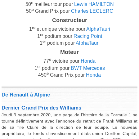
e
50
meilleur tour pour
Lewis HAMILTON
e
50
Grand Prix pour
Charles LECLERC
Constructeur
re
1
et unique victoire pour
AlphaTauri
er
1
podium pour
Racing Point
er
1
podium pour
AlphaTauri
Moteur
e
77
victoire pour
Honda
er
1
podium pour
BWT Mercedes
e
450
Grand Prix pour
Honda
De Renault à Alpine
Dernier Grand Prix des Williams
Jeudi 3 septembre 2020, une page de l'histoire de la Formule 1 se
tourne définitivement avec l'annonce du retrait de Frank Williams et
de sa fille Claire de la direction de leur équipe. Le nouveau
propriétaire, le fonds d'investissement états-unien Dorilton Capital,