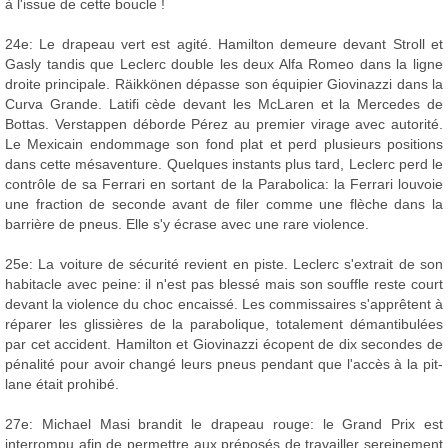
à l'issue de cette boucle !
24e: Le drapeau vert est agité. Hamilton demeure devant Stroll et
Gasly tandis que Leclerc double les deux Alfa Romeo dans la ligne
droite principale. Räikkönen dépasse son équipier Giovinazzi dans la
Curva Grande. Latifi cède devant les McLaren et la Mercedes de
Bottas. Verstappen déborde Pérez au premier virage avec autorité.
Le Mexicain endommage son fond plat et perd plusieurs positions
dans cette mésaventure. Quelques instants plus tard, Leclerc perd le
contrôle de sa Ferrari en sortant de la Parabolica: la Ferrari louvoie
une fraction de seconde avant de filer comme une flèche dans la
barrière de pneus. Elle s'y écrase avec une rare violence.
25e: La voiture de sécurité revient en piste. Leclerc s'extrait de son
habitacle avec peine: il n'est pas blessé mais son souffle reste court
devant la violence du choc encaissé. Les commissaires s'apprêtent à
réparer les glissières de la parabolique, totalement démantibulées
par cet accident. Hamilton et Giovinazzi écopent de dix secondes de
pénalité pour avoir changé leurs pneus pendant que l'accès à la pit-
lane était prohibé.
27e: Michael Masi brandit le drapeau rouge: le Grand Prix est
interrompu afin de permettre aux préposés de travailler sereinement