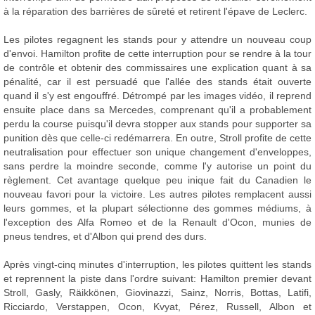
à la réparation des barrières de sûreté et retirent l'épave de Leclerc.
Les pilotes regagnent les stands pour y attendre un nouveau coup
d'envoi. Hamilton profite de cette interruption pour se rendre à la tour
de contrôle et obtenir des commissaires une explication quant à sa
pénalité, car il est persuadé que l'allée des stands était ouverte
quand il s'y est engouffré. Détrompé par les images vidéo, il reprend
ensuite place dans sa Mercedes, comprenant qu'il a probablement
perdu la course puisqu'il devra stopper aux stands pour supporter sa
punition dès que celle-ci redémarrera. En outre, Stroll profite de cette
neutralisation pour effectuer son unique changement d'enveloppes,
sans perdre la moindre seconde, comme l'y autorise un point du
règlement. Cet avantage quelque peu inique fait du Canadien le
nouveau favori pour la victoire. Les autres pilotes remplacent aussi
leurs gommes, et la plupart sélectionne des gommes médiums, à
l'exception des Alfa Romeo et de la Renault d'Ocon, munies de
pneus tendres, et d'Albon qui prend des durs.
Après vingt-cinq minutes d'interruption, les pilotes quittent les stands
et reprennent la piste dans l'ordre suivant: Hamilton premier devant
Stroll, Gasly, Räikkönen, Giovinazzi, Sainz, Norris, Bottas, Latifi,
Ricciardo, Verstappen, Ocon, Kvyat, Pérez, Russell, Albon et