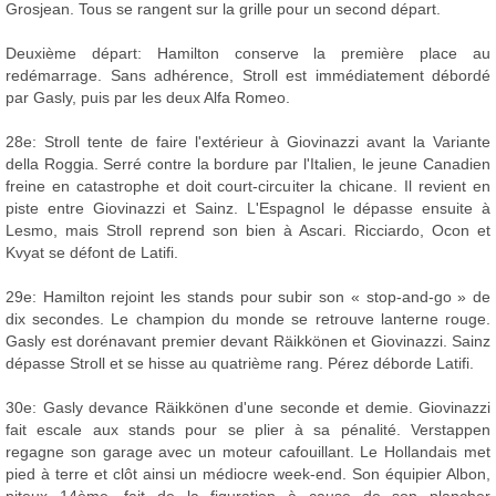
Grosjean. Tous se rangent sur la grille pour un second départ.
Deuxième départ: Hamilton conserve la première place au
redémarrage. Sans adhérence, Stroll est immédiatement débordé
par Gasly, puis par les deux Alfa Romeo.
28e: Stroll tente de faire l'extérieur à Giovinazzi avant la Variante
della Roggia. Serré contre la bordure par l'Italien, le jeune Canadien
freine en catastrophe et doit court-circuiter la chicane. Il revient en
piste entre Giovinazzi et Sainz. L'Espagnol le dépasse ensuite à
Lesmo, mais Stroll reprend son bien à Ascari. Ricciardo, Ocon et
Kvyat se défont de Latifi.
29e: Hamilton rejoint les stands pour subir son « stop-and-go » de
dix secondes. Le champion du monde se retrouve lanterne rouge.
Gasly est dorénavant premier devant Räikkönen et Giovinazzi. Sainz
dépasse Stroll et se hisse au quatrième rang. Pérez déborde Latifi.
30e: Gasly devance Räikkönen d'une seconde et demie. Giovinazzi
fait escale aux stands pour se plier à sa pénalité. Verstappen
regagne son garage avec un moteur cafouillant. Le Hollandais met
pied à terre et clôt ainsi un médiocre week-end. Son équipier Albon,