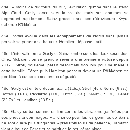
44e: À moins de dix tours du but, l'excitation grimpe dans le stand
AlphaTauri. Gasly fonce vers la victoire mais ses gommes se
dégradent rapidement. Sainz grossit dans ses rétroviseurs. Kvyat
déborde Räikkönen.
45e: Bottas évolue dans les échappements de Norris sans jamais
pouvoir se porter à sa hauteur. Hamilton dépasse Latifi.
46e: L'intervalle entre Gasly et Sainz tombe sous les deux secondes.
Chez McLaren, on se prend à rêver à une première victoire depuis
2012 ! Stroll, troisième, paraît désormais trop loin pour se mêler à
cette bataille. Pérez puis Hamilton passent devant un Räikkönen en
perdition à cause de ses pneus dégradés.
48e: Gasly est en tête devant Sainz (1.3s.), Stroll (4s.), Norris (8.7s.),
Bottas (9.6s.), Ricciardo (11s.), Ocon (18s.), Kvyat (19.7s.), Pérez
(22.7s.) et Hamilton (23.5s.).
49e: Gasly se bat comme un lion contre les vibrations générées par
ses pneus endommagés. Par chance pour lui, les gommes de Sainz
ne sont guère plus fringantes. Après trois tours de patience, Hamilton
vient à bout de Pérez et se saisit de la neuvième place.