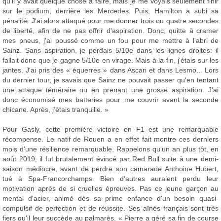
qu'il y avait quelque chose à faire, mais je me voyais seulement finir
sur le podium, derrière les Mercedes. Puis, Hamilton a subi sa
pénalité. J'ai alors attaqué pour me donner trois ou quatre secondes
de liberté, afin de ne pas offrir d'aspiration. Donc, quitte à cramer
mes pneus, j'ai poussé comme un fou pour me mettre à l'abri de
Sainz. Sans aspiration, je perdais 5/10e dans les lignes droites: il
fallait donc que je gagne 5/10e en virage. Mais à la fin, j'étais sur les
jantes. J'ai pris des « équerres » dans Ascari et dans Lesmo... Lors
du dernier tour, je savais que Sainz ne pouvait passer qu'en tentant
une attaque téméraire ou en prenant une grosse aspiration. J'ai
donc économisé mes batteries pour me couvrir avant la seconde
chicane. Après, j'étais tranquille. »
Pour Gasly, cette première victoire en F1 est une remarquable
récompense. Le natif de Rouen a en effet fait montre ces derniers
mois d'une résilience remarquable. Rappelons qu'un an plus tôt, en
août 2019, il fut brutalement évincé par Red Bull suite à une demi-
saison médiocre, avant de perdre son camarade Anthoine Hubert,
tué à Spa-Francorchamps. Bien d'autres auraient perdu leur
motivation après de si cruelles épreuves. Pas ce jeune garçon au
mental d'acier, animé dès sa prime enfance d'un besoin quasi-
compulsif de perfection et de réussite. Ses aînés français sont très
fiers qu'il leur succède au palmarès. « Pierre a géré sa fin de course