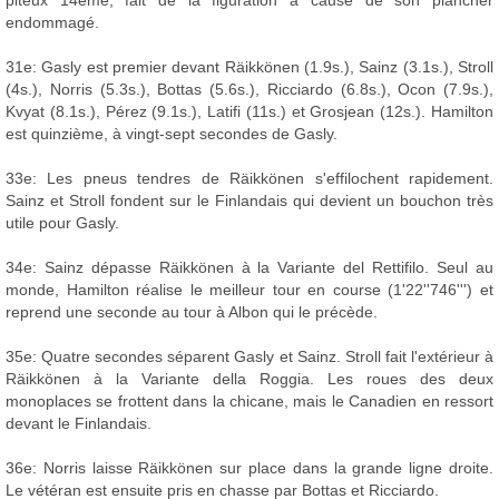
piteux 14ème, fait de la figuration à cause de son plancher
endommagé.
31e: Gasly est premier devant Räikkönen (1.9s.), Sainz (3.1s.), Stroll
(4s.), Norris (5.3s.), Bottas (5.6s.), Ricciardo (6.8s.), Ocon (7.9s.),
Kvyat (8.1s.), Pérez (9.1s.), Latifi (11s.) et Grosjean (12s.). Hamilton
est quinzième, à vingt-sept secondes de Gasly.
33e: Les pneus tendres de Räikkönen s'effilochent rapidement.
Sainz et Stroll fondent sur le Finlandais qui devient un bouchon très
utile pour Gasly.
34e: Sainz dépasse Räikkönen à la Variante del Rettifilo. Seul au
monde, Hamilton réalise le meilleur tour en course (1'22''746''') et
reprend une seconde au tour à Albon qui le précède.
35e: Quatre secondes séparent Gasly et Sainz. Stroll fait l'extérieur à
Räikkönen à la Variante della Roggia. Les roues des deux
monoplaces se frottent dans la chicane, mais le Canadien en ressort
devant le Finlandais.
36e: Norris laisse Räikkönen sur place dans la grande ligne droite.
Le vétéran est ensuite pris en chasse par Bottas et Ricciardo.