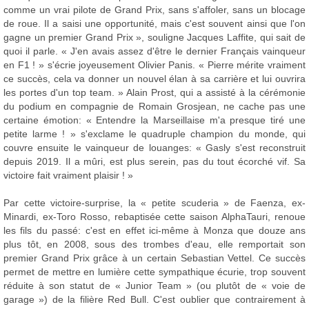
comme un vrai pilote de Grand Prix, sans s'affoler, sans un blocage
de roue. Il a saisi une opportunité, mais c'est souvent ainsi que l'on
gagne un premier Grand Prix », souligne Jacques Laffite, qui sait de
quoi il parle. « J'en avais assez d'être le dernier Français vainqueur
en F1 ! » s'écrie joyeusement Olivier Panis. « Pierre mérite vraiment
ce succès, cela va donner un nouvel élan à sa carrière et lui ouvrira
les portes d'un top team. » Alain Prost, qui a assisté à la cérémonie
du podium en compagnie de Romain Grosjean, ne cache pas une
certaine émotion: « Entendre la Marseillaise m'a presque tiré une
petite larme ! » s'exclame le quadruple champion du monde, qui
couvre ensuite le vainqueur de louanges: « Gasly s'est reconstruit
depuis 2019. Il a mûri, est plus serein, pas du tout écorché vif. Sa
victoire fait vraiment plaisir ! »
Par cette victoire-surprise, la « petite scuderia » de Faenza, ex-
Minardi, ex-Toro Rosso, rebaptisée cette saison AlphaTauri, renoue
les fils du passé: c'est en effet ici-même à Monza que douze ans
plus tôt, en 2008, sous des trombes d'eau, elle remportait son
premier Grand Prix grâce à un certain Sebastian Vettel. Ce succès
permet de mettre en lumière cette sympathique écurie, trop souvent
réduite à son statut de « Junior Team » (ou plutôt de « voie de
garage ») de la filière Red Bull. C'est oublier que contrairement à