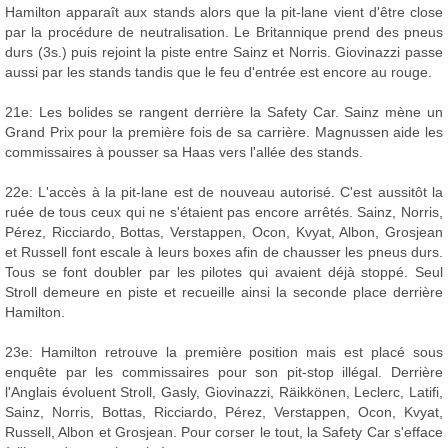
Hamilton apparaît aux stands alors que la pit-lane vient d'être close
par la procédure de neutralisation. Le Britannique prend des pneus
durs (3s.) puis rejoint la piste entre Sainz et Norris. Giovinazzi passe
aussi par les stands tandis que le feu d'entrée est encore au rouge.
21e: Les bolides se rangent derrière la Safety Car. Sainz mène un
Grand Prix pour la première fois de sa carrière. Magnussen aide les
commissaires à pousser sa Haas vers l'allée des stands.
22e: L'accès à la pit-lane est de nouveau autorisé. C'est aussitôt la
ruée de tous ceux qui ne s'étaient pas encore arrêtés. Sainz, Norris,
Pérez, Ricciardo, Bottas, Verstappen, Ocon, Kvyat, Albon, Grosjean
et Russell font escale à leurs boxes afin de chausser les pneus durs.
Tous se font doubler par les pilotes qui avaient déjà stoppé. Seul
Stroll demeure en piste et recueille ainsi la seconde place derrière
Hamilton.
23e: Hamilton retrouve la première position mais est placé sous
enquête par les commissaires pour son pit-stop illégal. Derrière
l'Anglais évoluent Stroll, Gasly, Giovinazzi, Räikkönen, Leclerc, Latifi,
Sainz, Norris, Bottas, Ricciardo, Pérez, Verstappen, Ocon, Kvyat,
Russell, Albon et Grosjean. Pour corser le tout, la Safety Car s'efface