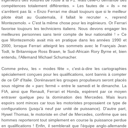
ingénieurs des voitures de route à la F1. Mais celle-ci demande des
compétences totalement différentes. » Les fautes de « ils » ne
s'arrêtent pas là: « Enzo Ferrari me disait toujours que si le meilleur
pilote était au Guatemala, il fallait le recruter », reprend
Montezemolo. « C'est la même chose pour les ingénieurs. Or Ferrari
favorise toujours les techniciens italiens. Nous devons engager les
meilleures personnes sans tenir compte de leur nationalité ! » Ce
que Montezemolo avait mis en pratique dans les années 1990 et
2000, lorsque Ferrari atteignit les sommets avec le Français Jean
Todt, le Britannique Ross Brawn, le Sud-Africain Rory Byrne et, bien
entendu, l'Allemand Michael Schumacher.
Comme prévu, les « modes fête », c'est-à-dire les cartographies
spécialement conçues pour les qualifications, sont bannis à compter
de ce GP d'Italie. Dorénavant les groupes propulseurs seront placés
sous régime de « parc fermé » entre le samedi et le dimanche. La
FIA, ainsi que Renault, Ferrari et Honda, espèrent par ce moyen
entraver quelque peu la domination des Mercedes. Mais leurs
espoirs sont minces car tous les motoristes proposaient ce type de
configurations (jusqu'à neuf par unité de puissance). D'autre part,
Hywel Thomas, le motoriste en chef de Mercedes, confirme que ses
hommes reporteront tout simplement en course la puissance perdue
en qualifications ! Enfin, il semblerait que l'équipe anglo-allemande