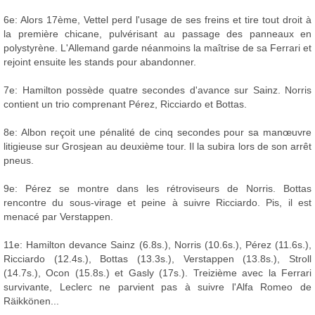
6e: Alors 17ème, Vettel perd l'usage de ses freins et tire tout droit à
la première chicane, pulvérisant au passage des panneaux en
polystyrène. L'Allemand garde néanmoins la maîtrise de sa Ferrari et
rejoint ensuite les stands pour abandonner.
7e: Hamilton possède quatre secondes d'avance sur Sainz. Norris
contient un trio comprenant Pérez, Ricciardo et Bottas.
8e: Albon reçoit une pénalité de cinq secondes pour sa manœuvre
litigieuse sur Grosjean au deuxième tour. Il la subira lors de son arrêt
pneus.
9e: Pérez se montre dans les rétroviseurs de Norris. Bottas
rencontre du sous-virage et peine à suivre Ricciardo. Pis, il est
menacé par Verstappen.
11e: Hamilton devance Sainz (6.8s.), Norris (10.6s.), Pérez (11.6s.),
Ricciardo (12.4s.), Bottas (13.3s.), Verstappen (13.8s.), Stroll
(14.7s.), Ocon (15.8s.) et Gasly (17s.). Treizième avec la Ferrari
survivante, Leclerc ne parvient pas à suivre l'Alfa Romeo de
Räikkönen...