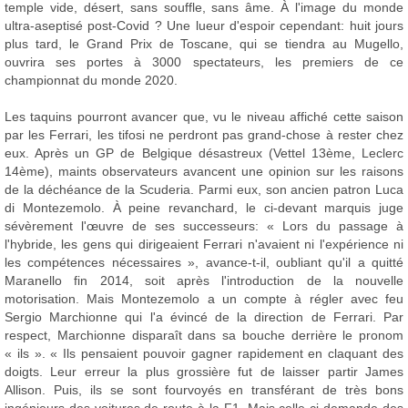
temple vide, désert, sans souffle, sans âme. À l'image du monde
ultra-aseptisé post-Covid ? Une lueur d'espoir cependant: huit jours
plus tard, le Grand Prix de Toscane, qui se tiendra au Mugello,
ouvrira ses portes à 3000 spectateurs, les premiers de ce
championnat du monde 2020.
Les taquins pourront avancer que, vu le niveau affiché cette saison
par les Ferrari, les tifosi ne perdront pas grand-chose à rester chez
eux. Après un GP de Belgique désastreux (Vettel 13ème, Leclerc
14ème), maints observateurs avancent une opinion sur les raisons
de la déchéance de la Scuderia. Parmi eux, son ancien patron Luca
di Montezemolo. À peine revanchard, le ci-devant marquis juge
sévèrement l'œuvre de ses successeurs: « Lors du passage à
l'hybride, les gens qui dirigeaient Ferrari n'avaient ni l'expérience ni
les compétences nécessaires », avance-t-il, oubliant qu'il a quitté
Maranello fin 2014, soit après l'introduction de la nouvelle
motorisation. Mais Montezemolo a un compte à régler avec feu
Sergio Marchionne qui l'a évincé de la direction de Ferrari. Par
respect, Marchionne disparaît dans sa bouche derrière le pronom
« ils ». « Ils pensaient pouvoir gagner rapidement en claquant des
doigts. Leur erreur la plus grossière fut de laisser partir James
Allison. Puis, ils se sont fourvoyés en transférant de très bons