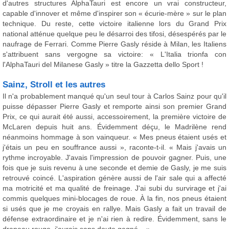
d'autres structures AlphaTauri est encore un vrai constructeur,
capable d'innover et même d'inspirer son « écurie-mère » sur le plan
technique. Du reste, cette victoire italienne lors du Grand Prix
national atténue quelque peu le désarroi des tifosi, désespérés par le
naufrage de Ferrari. Comme Pierre Gasly réside à Milan, les Italiens
s'attribuent sans vergogne sa victoire: « L'Italia trionfa con
l'AlphaTauri del Milanese Gasly » titre la Gazzetta dello Sport !
Sainz, Stroll et les autres
Il n'a probablement manqué qu'un seul tour à Carlos Sainz pour qu'il
puisse dépasser Pierre Gasly et remporte ainsi son premier Grand
Prix, ce qui aurait été aussi, accessoirement, la première victoire de
McLaren depuis huit ans. Évidemment déçu, le Madrilène rend
néanmoins hommage à son vainqueur. « Mes pneus étaient usés et
j'étais un peu en souffrance aussi », raconte-t-il. « Mais j'avais un
rythme incroyable. J'avais l'impression de pouvoir gagner. Puis, une
fois que je suis revenu à une seconde et demie de Gasly, je me suis
retrouvé coincé. L'aspiration génère aussi de l'air sale qui a affecté
ma motricité et ma qualité de freinage. J'ai subi du survirage et j'ai
commis quelques mini-blocages de roue. À la fin, nos pneus étaient
si usés que je me croyais en rallye. Mais Gasly a fait un travail de
défense extraordinaire et je n'ai rien à redire. Évidemment, sans le