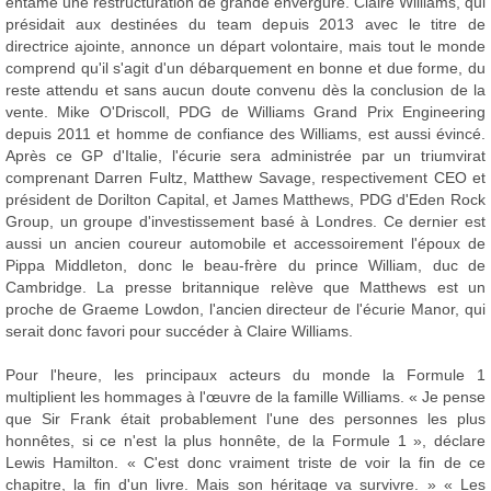
entame une restructuration de grande envergure. Claire Williams, qui
présidait aux destinées du team depuis 2013 avec le titre de
directrice ajointe, annonce un départ volontaire, mais tout le monde
comprend qu'il s'agit d'un débarquement en bonne et due forme, du
reste attendu et sans aucun doute convenu dès la conclusion de la
vente. Mike O'Driscoll, PDG de Williams Grand Prix Engineering
depuis 2011 et homme de confiance des Williams, est aussi évincé.
Après ce GP d'Italie, l'écurie sera administrée par un triumvirat
comprenant Darren Fultz, Matthew Savage, respectivement CEO et
président de Dorilton Capital, et James Matthews, PDG d'Eden Rock
Group, un groupe d'investissement basé à Londres. Ce dernier est
aussi un ancien coureur automobile et accessoirement l'époux de
Pippa Middleton, donc le beau-frère du prince William, duc de
Cambridge. La presse britannique relève que Matthews est un
proche de Graeme Lowdon, l'ancien directeur de l'écurie Manor, qui
serait donc favori pour succéder à Claire Williams.
Pour l'heure, les principaux acteurs du monde la Formule 1
multiplient les hommages à l'œuvre de la famille Williams. « Je pense
que Sir Frank était probablement l'une des personnes les plus
honnêtes, si ce n'est la plus honnête, de la Formule 1 », déclare
Lewis Hamilton. « C'est donc vraiment triste de voir la fin de ce
chapitre, la fin d'un livre. Mais son héritage va survivre. » « Les