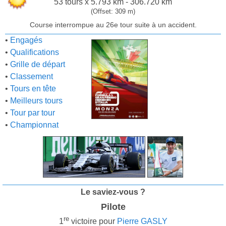
53 tours x 5.793 km - 306.720 km
(Offset: 309 m)
Course interrompue au 26e tour suite à un accident.
•
Engagés
•
Qualifications
•
Grille de départ
•
Classement
•
Tours en tête
•
Meilleurs tours
•
Tour par tour
•
Championnat
Le saviez-vous ?
Pilote
re
1
victoire pour
Pierre GASLY