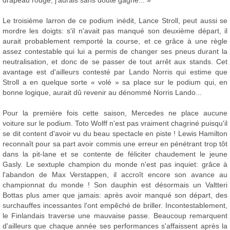
drapeau rouge, j'aurais sans doute gagné... »
Le troisième larron de ce podium inédit, Lance Stroll, peut aussi se
mordre les doigts: s'il n'avait pas manqué son deuxième départ, il
aurait probablement remporté la course, et ce grâce à une règle
assez contestable qui lui a permis de changer ses pneus durant la
neutralisation, et donc de se passer de tout arrêt aux stands. Cet
avantage est d'ailleurs contesté par Lando Norris qui estime que
Stroll a en quelque sorte « volé » sa place sur le podium qui, en
bonne logique, aurait dû revenir au dénommé Norris Lando...
Pour la première fois cette saison, Mercedes ne place aucune
voiture sur le podium. Toto Wolff n'est pas vraiment chagriné puisqu'il
se dit content d'avoir vu du beau spectacle en piste ! Lewis Hamilton
reconnaît pour sa part avoir commis une erreur en pénétrant trop tôt
dans la pit-lane et se contente de féliciter chaudement le jeune
Gasly. Le sextuple champion du monde n'est pas inquiet: grâce à
l'abandon de Max Verstappen, il accroît encore son avance au
championnat du monde ! Son dauphin est désormais un Valtteri
Bottas plus amer que jamais: après avoir manqué son départ, des
surchauffes incessantes l'ont empêché de briller. Incontestablement,
le Finlandais traverse une mauvaise passe. Beaucoup remarquent
d'ailleurs que chaque année ses performances s'affaissent après la