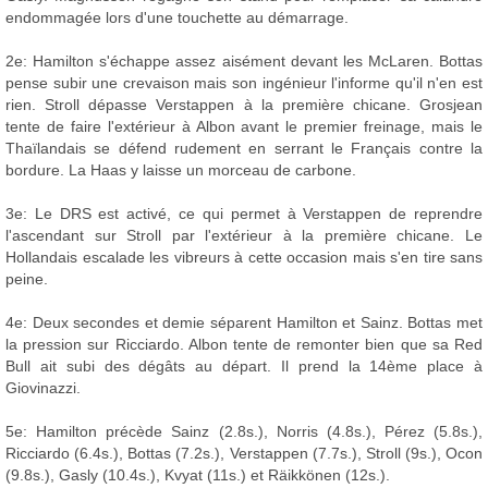
endommagée lors d'une touchette au démarrage.
2e: Hamilton s'échappe assez aisément devant les McLaren. Bottas
pense subir une crevaison mais son ingénieur l'informe qu'il n'en est
rien. Stroll dépasse Verstappen à la première chicane. Grosjean
tente de faire l'extérieur à Albon avant le premier freinage, mais le
Thaïlandais se défend rudement en serrant le Français contre la
bordure. La Haas y laisse un morceau de carbone.
3e: Le DRS est activé, ce qui permet à Verstappen de reprendre
l'ascendant sur Stroll par l'extérieur à la première chicane. Le
Hollandais escalade les vibreurs à cette occasion mais s'en tire sans
peine.
4e: Deux secondes et demie séparent Hamilton et Sainz. Bottas met
la pression sur Ricciardo. Albon tente de remonter bien que sa Red
Bull ait subi des dégâts au départ. Il prend la 14ème place à
Giovinazzi.
5e: Hamilton précède Sainz (2.8s.), Norris (4.8s.), Pérez (5.8s.),
Ricciardo (6.4s.), Bottas (7.2s.), Verstappen (7.7s.), Stroll (9s.), Ocon
(9.8s.), Gasly (10.4s.), Kvyat (11s.) et Räikkönen (12s.).