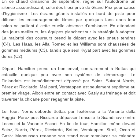
En ce chaud dimanche de septembre, règne sur l'autodrome un
silence assourdissant, celui des tifosi privé de Grand Prix pour cause
d'hygiénisme. Les écrans géants installés en bord de piste pour
diffuser les encouragements filmés par quelques fans dans leur
salon ne pallient à cette cruelle absence d'ambiance. En attendant
des jours meilleurs, les équipes planchent sur la stratégie à adopter.
La majorité des coureurs prend le départ avec les pneus tendres
(C4). Les Haas, les Alfa Romeo et les Williams sont chaussées de
gommes médiums (C3), tandis que seul Kvyat part avec les gommes
dures (C2).
Départ: Hamilton prend un bon envol, contrairement à Bottas qui
cafouille quelque peu avec son système de démarrage. Le
Finlandais est immédiatement dépassé par Sainz. Suivent Norris,
Pérez et Ricciardo. Mal parti, Verstappen est seulement septième au
premier virage. Albon entre en contact avec Gasly au freinage et doit
traverser la chicane pour regagner la piste.
1er tour: Norris déborde Bottas par l'extérieur à la Variante della
Roggia. Pérez puis Ricciardo dépassent ensuite le Scandinave entre
Lesmo et la Variante Ascari. En fin de tour, Hamilton mène devant
Sainz, Norris, Pérez, Ricciardo, Bottas, Verstappen, Stroll, Ocon et
Gasly. Magnussen regagne son stand pour remplacer sa calandre