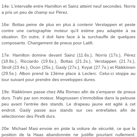
14e: L'intervalle entre Hamilton et Sainz atteint neuf secondes. Norris
a pris un peu de champ sur Pérez.
16e: Bottas peine de plus en plus à contenir Verstappen et peste
contre une cartographie moteur qu'il estime peu adaptée à sa
situation. En outre, il doit faire face à la surchauffe de quelques
composants. Changement de pneus pour Latifi.
17e: Hamilton domine devant Sainz (11.6s.), Norris (17s.), Pérez
(18.8s.), Ricciardo (19.6s.), Bottas (21.2s.), Verstappen (21.7s.),
Stroll (23.4s.), Ocon (25s.), Gasly (27s.), Kvyat (27.7s.) et Räikkönen
(29.5s.). Albon prend la 13ème place à Leclerc. Celui-ci stoppe au
tour suivant pour prendre des enveloppes dures.
19e: Räikkönen passe chez Alfa Romeo afin de s'emparer de pneus
durs. Trahi par son moteur, Magnussen s'immobilise dans la pelouse
peu avant l'entrée des stands. Le drapeau jaune est agité à cet
endroit. Gasly passe aux stands sur ces entrefaites afin de
sélectionner des Pirelli durs.
20e: Michael Masi envoie en piste la voiture de sécurité, ce que la
position de la Haas abandonnée ne justifie pourtant nullement.