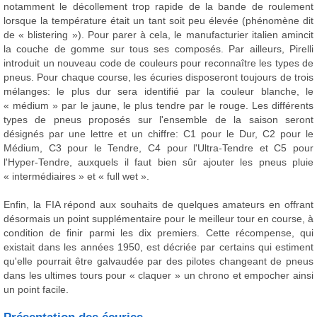
notamment le décollement trop rapide de la bande de roulement
lorsque la température était un tant soit peu élevée (phénomène dit
de « blistering »). Pour parer à cela, le manufacturier italien amincit
la couche de gomme sur tous ses composés. Par ailleurs, Pirelli
introduit un nouveau code de couleurs pour reconnaître les types de
pneus. Pour chaque course, les écuries disposeront toujours de trois
mélanges: le plus dur sera identifié par la couleur blanche, le
« médium » par le jaune, le plus tendre par le rouge. Les différents
types de pneus proposés sur l'ensemble de la saison seront
désignés par une lettre et un chiffre: C1 pour le Dur, C2 pour le
Médium, C3 pour le Tendre, C4 pour l'Ultra-Tendre et C5 pour
l'Hyper-Tendre, auxquels il faut bien sûr ajouter les pneus pluie
« intermédiaires » et « full wet ».
Enfin, la FIA répond aux souhaits de quelques amateurs en offrant
désormais un point supplémentaire pour le meilleur tour en course, à
condition de finir parmi les dix premiers. Cette récompense, qui
existait dans les années 1950, est décriée par certains qui estiment
qu'elle pourrait être galvaudée par des pilotes changeant de pneus
dans les ultimes tours pour « claquer » un chrono et empocher ainsi
un point facile.