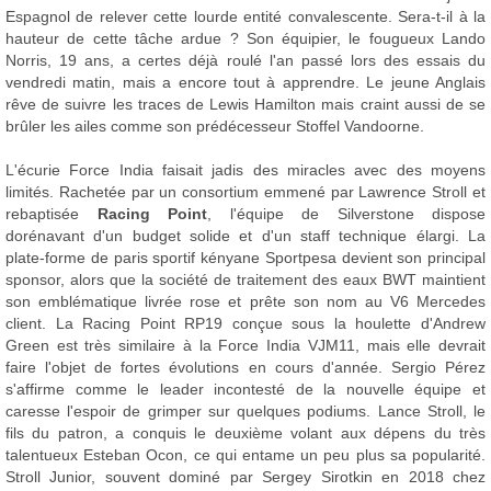
Espagnol de relever cette lourde entité convalescente. Sera-t-il à la
hauteur de cette tâche ardue ? Son équipier, le fougueux Lando
Norris, 19 ans, a certes déjà roulé l'an passé lors des essais du
vendredi matin, mais a encore tout à apprendre. Le jeune Anglais
rêve de suivre les traces de Lewis Hamilton mais craint aussi de se
brûler les ailes comme son prédécesseur Stoffel Vandoorne.
L'écurie Force India faisait jadis des miracles avec des moyens
limités. Rachetée par un consortium emmené par Lawrence Stroll et
rebaptisée
Racing Point
, l'équipe de Silverstone dispose
dorénavant d'un budget solide et d'un staff technique élargi. La
plate-forme de paris sportif kényane Sportpesa devient son principal
sponsor, alors que la société de traitement des eaux BWT maintient
son emblématique livrée rose et prête son nom au V6 Mercedes
client. La Racing Point RP19 conçue sous la houlette d'Andrew
Green est très similaire à la Force India VJM11, mais elle devrait
faire l'objet de fortes évolutions en cours d'année. Sergio Pérez
s'affirme comme le leader incontesté de la nouvelle équipe et
caresse l'espoir de grimper sur quelques podiums. Lance Stroll, le
fils du patron, a conquis le deuxième volant aux dépens du très
talentueux Esteban Ocon, ce qui entame un peu plus sa popularité.
Stroll Junior, souvent dominé par Sergey Sirotkin en 2018 chez