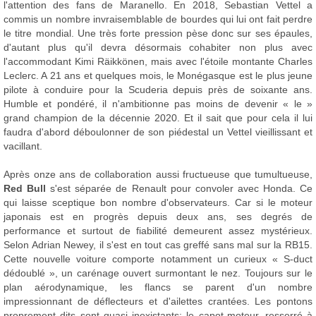
l'attention des fans de Maranello. En 2018, Sebastian Vettel a
commis un nombre invraisemblable de bourdes qui lui ont fait perdre
le titre mondial. Une très forte pression pèse donc sur ses épaules,
d'autant plus qu'il devra désormais cohabiter non plus avec
l'accommodant Kimi Räikkönen, mais avec l'étoile montante Charles
Leclerc. A 21 ans et quelques mois, le Monégasque est le plus jeune
pilote à conduire pour la Scuderia depuis près de soixante ans.
Humble et pondéré, il n'ambitionne pas moins de devenir « le »
grand champion de la décennie 2020. Et il sait que pour cela il lui
faudra d'abord déboulonner de son piédestal un Vettel vieillissant et
vacillant.
Après onze ans de collaboration aussi fructueuse que tumultueuse,
Red Bull
s'est séparée de Renault pour convoler avec Honda. Ce
qui laisse sceptique bon nombre d'observateurs. Car si le moteur
japonais est en progrès depuis deux ans, ses degrés de
performance et surtout de fiabilité demeurent assez mystérieux.
Selon Adrian Newey, il s'est en tout cas greffé sans mal sur la RB15.
Cette nouvelle voiture comporte notamment un curieux « S-duct
dédoublé », un carénage ouvert surmontant le nez. Toujours sur le
plan aérodynamique, les flancs se parent d'un nombre
impressionnant de déflecteurs et d'ailettes crantées. Les pontons
proprement dits sont quasi inexistants: le capot-moteur, resserré à