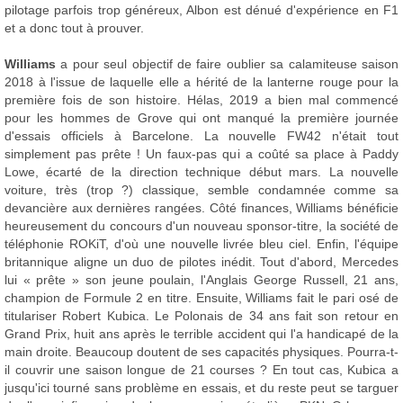
pilotage parfois trop généreux, Albon est dénué d'expérience en F1
et a donc tout à prouver.
Williams
a pour seul objectif de faire oublier sa calamiteuse saison
2018 à l'issue de laquelle elle a hérité de la lanterne rouge pour la
première fois de son histoire. Hélas, 2019 a bien mal commencé
pour les hommes de Grove qui ont manqué la première journée
d'essais officiels à Barcelone. La nouvelle FW42 n'était tout
simplement pas prête ! Un faux-pas qui a coûté sa place à Paddy
Lowe, écarté de la direction technique début mars. La nouvelle
voiture, très (trop ?) classique, semble condamnée comme sa
devancière aux dernières rangées. Côté finances, Williams bénéficie
heureusement du concours d'un nouveau sponsor-titre, la société de
téléphonie ROKiT, d'où une nouvelle livrée bleu ciel. Enfin, l'équipe
britannique aligne un duo de pilotes inédit. Tout d'abord, Mercedes
lui « prête » son jeune poulain, l'Anglais George Russell, 21 ans,
champion de Formule 2 en titre. Ensuite, Williams fait le pari osé de
titulariser Robert Kubica. Le Polonais de 34 ans fait son retour en
Grand Prix, huit ans après le terrible accident qui l'a handicapé de la
main droite. Beaucoup doutent de ses capacités physiques. Pourra-t-
il couvrir une saison longue de 21 courses ? En tout cas, Kubica a
jusqu'ici tourné sans problème en essais, et du reste peut se targuer