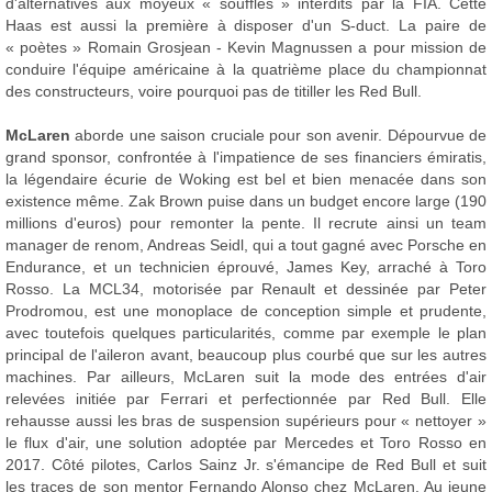
d'alternatives aux moyeux « soufflés » interdits par la FIA. Cette
Haas est aussi la première à disposer d'un S-duct. La paire de
« poètes » Romain Grosjean - Kevin Magnussen a pour mission de
conduire l'équipe américaine à la quatrième place du championnat
des constructeurs, voire pourquoi pas de titiller les Red Bull.
McLaren
aborde une saison cruciale pour son avenir. Dépourvue de
grand sponsor, confrontée à l'impatience de ses financiers émiratis,
la légendaire écurie de Woking est bel et bien menacée dans son
existence même. Zak Brown puise dans un budget encore large (190
millions d'euros) pour remonter la pente. Il recrute ainsi un team
manager de renom, Andreas Seidl, qui a tout gagné avec Porsche en
Endurance, et un technicien éprouvé, James Key, arraché à Toro
Rosso. La MCL34, motorisée par Renault et dessinée par Peter
Prodromou, est une monoplace de conception simple et prudente,
avec toutefois quelques particularités, comme par exemple le plan
principal de l'aileron avant, beaucoup plus courbé que sur les autres
machines. Par ailleurs, McLaren suit la mode des entrées d'air
relevées initiée par Ferrari et perfectionnée par Red Bull. Elle
rehausse aussi les bras de suspension supérieurs pour « nettoyer »
le flux d'air, une solution adoptée par Mercedes et Toro Rosso en
2017. Côté pilotes, Carlos Sainz Jr. s'émancipe de Red Bull et suit
les traces de son mentor Fernando Alonso chez McLaren. Au jeune