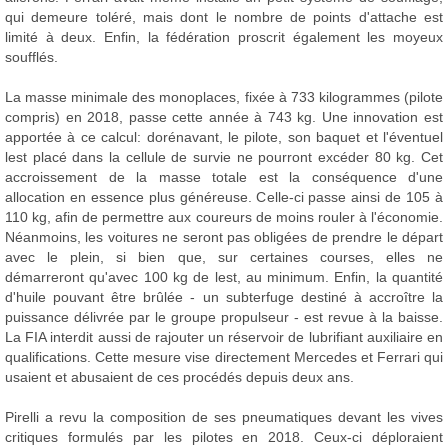
qui demeure toléré, mais dont le nombre de points d'attache est
limité à deux. Enfin, la fédération proscrit également les moyeux
soufflés.
La masse minimale des monoplaces, fixée à 733 kilogrammes (pilote
compris) en 2018, passe cette année à 743 kg. Une innovation est
apportée à ce calcul: dorénavant, le pilote, son baquet et l'éventuel
lest placé dans la cellule de survie ne pourront excéder 80 kg. Cet
accroissement de la masse totale est la conséquence d'une
allocation en essence plus généreuse. Celle-ci passe ainsi de 105 à
110 kg, afin de permettre aux coureurs de moins rouler à l'économie.
Néanmoins, les voitures ne seront pas obligées de prendre le départ
avec le plein, si bien que, sur certaines courses, elles ne
démarreront qu'avec 100 kg de lest, au minimum. Enfin, la quantité
d'huile pouvant être brûlée - un subterfuge destiné à accroître la
puissance délivrée par le groupe propulseur - est revue à la baisse.
La FIA interdit aussi de rajouter un réservoir de lubrifiant auxiliaire en
qualifications. Cette mesure vise directement Mercedes et Ferrari qui
usaient et abusaient de ces procédés depuis deux ans.
Pirelli a revu la composition de ses pneumatiques devant les vives
critiques formulés par les pilotes en 2018. Ceux-ci déploraient