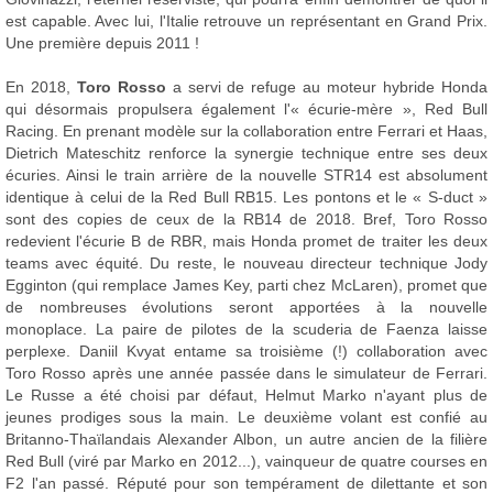
est capable. Avec lui, l'Italie retrouve un représentant en Grand Prix.
Une première depuis 2011 !
En 2018,
Toro Rosso
a servi de refuge au moteur hybride Honda
qui désormais propulsera également l'« écurie-mère », Red Bull
Racing. En prenant modèle sur la collaboration entre Ferrari et Haas,
Dietrich Mateschitz renforce la synergie technique entre ses deux
écuries. Ainsi le train arrière de la nouvelle STR14 est absolument
identique à celui de la Red Bull RB15. Les pontons et le « S-duct »
sont des copies de ceux de la RB14 de 2018. Bref, Toro Rosso
redevient l'écurie B de RBR, mais Honda promet de traiter les deux
teams avec équité. Du reste, le nouveau directeur technique Jody
Egginton (qui remplace James Key, parti chez McLaren), promet que
de nombreuses évolutions seront apportées à la nouvelle
monoplace. La paire de pilotes de la scuderia de Faenza laisse
perplexe. Daniil Kvyat entame sa troisième (!) collaboration avec
Toro Rosso après une année passée dans le simulateur de Ferrari.
Le Russe a été choisi par défaut, Helmut Marko n'ayant plus de
jeunes prodiges sous la main. Le deuxième volant est confié au
Britanno-Thaïlandais Alexander Albon, un autre ancien de la filière
Red Bull (viré par Marko en 2012...), vainqueur de quatre courses en
F2 l'an passé. Réputé pour son tempérament de dilettante et son