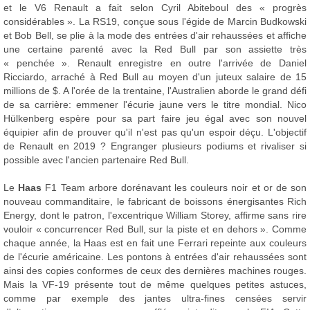
et le V6 Renault a fait selon Cyril Abiteboul des « progrès
considérables ». La RS19, conçue sous l'égide de Marcin Budkowski
et Bob Bell, se plie à la mode des entrées d'air rehaussées et affiche
une certaine parenté avec la Red Bull par son assiette très
« penchée ». Renault enregistre en outre l'arrivée de Daniel
Ricciardo, arraché à Red Bull au moyen d'un juteux salaire de 15
millions de $. A l'orée de la trentaine, l'Australien aborde le grand défi
de sa carrière: emmener l'écurie jaune vers le titre mondial. Nico
Hülkenberg espère pour sa part faire jeu égal avec son nouvel
équipier afin de prouver qu'il n'est pas qu'un espoir déçu. L'objectif
de Renault en 2019 ? Engranger plusieurs podiums et rivaliser si
possible avec l'ancien partenaire Red Bull.
Le
Haas
F1 Team arbore dorénavant les couleurs noir et or de son
nouveau commanditaire, le fabricant de boissons énergisantes Rich
Energy, dont le patron, l'excentrique William Storey, affirme sans rire
vouloir « concurrencer Red Bull, sur la piste et en dehors ». Comme
chaque année, la Haas est en fait une Ferrari repeinte aux couleurs
de l'écurie américaine. Les pontons à entrées d'air rehaussées sont
ainsi des copies conformes de ceux des dernières machines rouges.
Mais la VF-19 présente tout de même quelques petites astuces,
comme par exemple des jantes ultra-fines censées servir