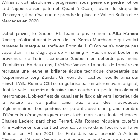
Williams, doit absolument progresser sous peine de perdre tôt ou
tard l'appui de son paternel. Quant à Ocon, titulaire du strapontin
d'essayeur, il ne rêve que de prendre la place de Valtteri Bottas chez
Mercedes en 2020.
Début janvier, le Sauber F1 Team a pris le nom d'
Alfa Romeo
Racing, réalisant ainsi le vœu de feu Sergio Marchionne qui voulait
ramener la marque au trèfle en Formule 1. Qu'on ne s'y trompe pas
cependant: il ne s'agit que de « naming ». Pas un seul boulon ne
proviendra de Turin. L'ex-écurie Sauber n'en déborde pas moins
d'ambitions. En deux ans, Frédéric Vasseur l'a sortie de l'ornière en
recrutant une jeune et brillante équipe technique chapeautée par
l'expérimenté Jörg Zander. Un vent de fraîcheur souffle ainsi sur
Hinwil. L'Alfa Romeo C38 se singularise par un aileron avant original,
dont le volet supérieur dessine une courbe en pente brutalement
interrompue. L'objectif est de canaliser le flux d'air vers l'extérieur de
la voiture et de pallier ainsi aux effets des nouveautés
réglementaires. Les pontons se parent aussi d'un grand nombre
d'éléments aérodynamiques assez laids mais sans doute efficaces.
Charles Leclerc parti chez Ferrari, Alfa Romeo récupère toutefois
Kimi Räikkönen qui vient achever sa carrière dans l'écurie qui l'a vu
débuter en F1 en 2001. Le Finlandais sera associé à Antonio
Giovinazzi, l'éternel réserviste, qui pourra enfin démontrer de quoi il