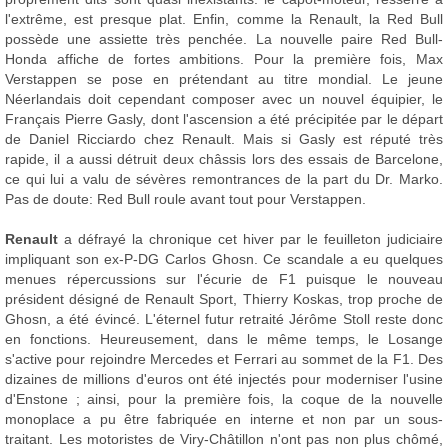
l'extrême, est presque plat. Enfin, comme la Renault, la Red Bull
possède une assiette très penchée. La nouvelle paire Red Bull-
Honda affiche de fortes ambitions. Pour la première fois, Max
Verstappen se pose en prétendant au titre mondial. Le jeune
Néerlandais doit cependant composer avec un nouvel équipier, le
Français Pierre Gasly, dont l'ascension a été précipitée par le départ
de Daniel Ricciardo chez Renault. Mais si Gasly est réputé très
rapide, il a aussi détruit deux châssis lors des essais de Barcelone,
ce qui lui a valu de sévères remontrances de la part du Dr. Marko.
Pas de doute: Red Bull roule avant tout pour Verstappen.
Renault
a défrayé la chronique cet hiver par le feuilleton judiciaire
impliquant son ex-P-DG Carlos Ghosn. Ce scandale a eu quelques
menues répercussions sur l'écurie de F1 puisque le nouveau
président désigné de Renault Sport, Thierry Koskas, trop proche de
Ghosn, a été évincé. L'éternel futur retraité Jérôme Stoll reste donc
en fonctions. Heureusement, dans le même temps, le Losange
s'active pour rejoindre Mercedes et Ferrari au sommet de la F1. Des
dizaines de millions d'euros ont été injectés pour moderniser l'usine
d'Enstone ; ainsi, pour la première fois, la coque de la nouvelle
monoplace a pu être fabriquée en interne et non par un sous-
traitant. Les motoristes de Viry-Châtillon n'ont pas non plus chômé,