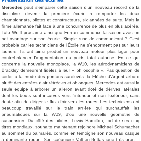
Présentation des écuries
Mercedes
peut s'emparer cette saison d'un nouveau record de la
discipline: devenir la première écurie à remporter les deux
championnats, pilotes et constructeurs, six années de suite. Mais la
firme allemande fait face à une concurrence de plus en plus acérée.
Toto Wolff proclame ainsi que Ferrari commence la saison avec un
net avantage sur son écurie. Simple ruse de communicant ? C'est
probable car les techniciens de l'Étoile ne s'endorment pas sur leurs
lauriers. Ils ont ainsi produit un nouveau moteur plus léger pour
contrebalancer l'augmentation du poids total autorisé. En ce qui
concerne la nouvelle monoplace, la W10, les aérodynamiciens de
Brackley demeurent fidèles à leur « philosophie ». Pas question de
céder à la mode des pontons surélevés: la Flèche d'Argent arbore
plutôt des entrées d'air rétrécies et oblongues. Mercedes est aussi la
seule équipe à arborer un aileron avant doté de dérives latérales
dont les bouts sont incurvés vers l'intérieur et non l'extérieur, sans
doute afin de diriger le flux d'air vers les roues. Les techniciens ont
beaucoup travaillé sur le train arrière qui surchauffait les
pneumatiques sur la W09, d'où une nouvelle géométrie de
suspension. Du côté des pilotes, Lewis Hamilton, fort de ses cinq
titres mondiaux, souhaite maintenant rejoindre Michael Schumacher
au sommet du palmarès, comme en témoigne son nouveau casque
à dominante rouge. Son coéquipier Valtteri Bottas joue très gros: il