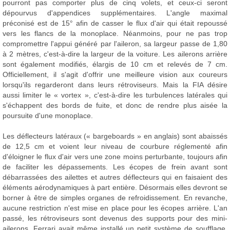
pourront pas comporter plus de cinq volets, et ceux-ci seront
dépourvus d'appendices supplémentaires. L'angle maximal
préconisé est de 15° afin de casser le flux d'air qui était repoussé
vers les flancs de la monoplace. Néanmoins, pour ne pas trop
compromettre l'appui généré par l'aileron, sa largeur passe de 1,80
à 2 mètres, c'est-à-dire la largeur de la voiture. Les ailerons arrière
sont également modifiés, élargis de 10 cm et relevés de 7 cm.
Officiellement, il s'agit d'offrir une meilleure vision aux coureurs
lorsqu'ils regarderont dans leurs rétroviseurs. Mais la FIA désire
aussi limiter le « vortex », c'est-à-dire les turbulences latérales qui
s'échappent des bords de fuite, et donc de rendre plus aisée la
poursuite d'une monoplace.
Les déflecteurs latéraux (« bargeboards » en anglais) sont abaissés
de 12,5 cm et voient leur niveau de courbure réglementé afin
d'éloigner le flux d'air vers une zone moins perturbante, toujours afin
de faciliter les dépassements. Les écopes de frein avant sont
débarrassées des ailettes et autres déflecteurs qui en faisaient des
éléments aérodynamiques à part entière. Désormais elles devront se
borner à être de simples organes de refroidissement. En revanche,
aucune restriction n'est mise en place pour les écopes arrière. L'an
passé, les rétroviseurs sont devenus des supports pour des mini-
ailerons. Ferrari avait même installé un petit système de soufflage,