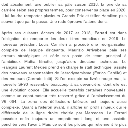
doit absolument faire oublier sa pâle saison 2018, la pire de sa
carrière selon ses propres termes, pour conserver sa place en 2020.
Il lui faudra remporter plusieurs Grands Prix et titiller Hamilton plus
souvent que par le passé. Une rude épreuve l'attend donc.
Après ses cuisants échecs de 2017 et 2018,
Ferrari
est dans
l'obligation de remporter les deux titres mondiaux en 2019. Le
nouveau président Louis Camilleri a procédé une réorganisation
complète de l'équipe dirigeante. Maurizio Arrivabene paie ses
erreurs stratégiques et cède son poste de team principal à
l'ambitieux Mattia Binotto, jusqu'alors directeur technique. Le
Français Laurent Mekies prend en charge le staff technique, assisté
des nouveaux responsables de l'aérodynamisme (Enrico Cardile) et
des moteurs (Corrado Iotti). Si l'on excepte sa livrée rouge mat, la
nouvelle SF90 ressemble beaucoup à sa devancière, dont elle est
une évolution douce. Elle accueille toutefois certaines nouveautés,
comme un capot-moteur très resserré grâce à l'amincissement du
V6 064. La zone des déflecteurs latéraux est toujours aussi
complexe. Quant à l'aileron avant, il affiche un profil sinueux qui le
différencie de la ligne droite choisie par Mercedes. La Ferrari
possède enfin toujours un empattement long et une assiette
penchée vers l'avant. Mais ce sont les pilotes qui retiennent le plus