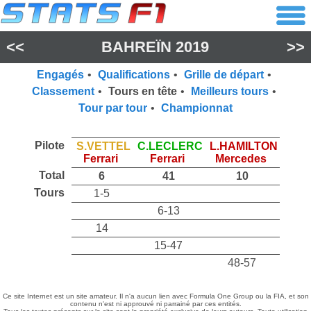
<<
BAHREÏN 2019
>>
Engagés
•
Qualifications
•
Grille de départ
•
Classement
•
Tours en tête
•
Meilleurs tours
•
Tour par tour
•
Championnat
Pilote
S.VETTEL
C.LECLERC
L.HAMILTON
Ferrari
Ferrari
Mercedes
Total
6
41
10
Tours
1-5
6-13
14
15-47
48-57
Ce site Internet est un site amateur. Il n'a aucun lien avec Formula One Group ou la FIA, et son
contenu n'est ni approuvé ni parrainé par ces entités.