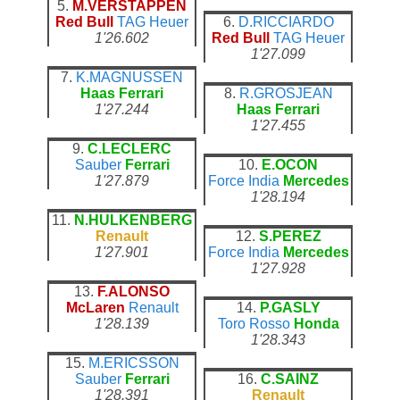
5.
M.VERSTAPPEN
Red Bull
TAG Heuer
6.
D.RICCIARDO
1'26.602
Red Bull
TAG Heuer
1'27.099
7.
K.MAGNUSSEN
Haas
Ferrari
8.
R.GROSJEAN
1'27.244
Haas
Ferrari
1'27.455
9.
C.LECLERC
Sauber
Ferrari
10.
E.OCON
1'27.879
Force India
Mercedes
1'28.194
11.
N.HULKENBERG
Renault
12.
S.PEREZ
1'27.901
Force India
Mercedes
1'27.928
13.
F.ALONSO
McLaren
Renault
14.
P.GASLY
1'28.139
Toro Rosso
Honda
1'28.343
15.
M.ERICSSON
Sauber
Ferrari
16.
C.SAINZ
1'28.391
Renault