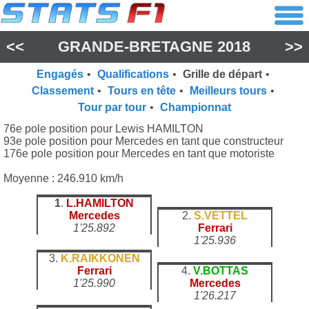
<<
GRANDE-BRETAGNE 2018
>>
Engagés
•
Qualifications
•
Grille de départ
•
Classement
•
Tours en tête
•
Meilleurs tours
•
Tour par tour
•
Championnat
76e pole position pour Lewis HAMILTON
93e pole position pour Mercedes en tant que constructeur
176e pole position pour Mercedes en tant que motoriste
Moyenne : 246.910 km/h
1
.
L.HAMILTON
Mercedes
2.
S.VETTEL
1'25.892
Ferrari
1'25.936
3.
K.RAIKKONEN
Ferrari
4.
V.BOTTAS
1'25.990
Mercedes
1'26.217