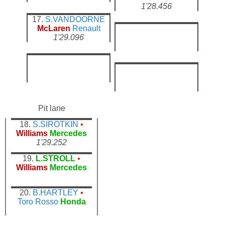
1'28.456
17.
S.VANDOORNE
McLaren
Renault
1'29.096
Pit lane
18.
S.SIROTKIN
•
Williams
Mercedes
1'29.252
19.
L.STROLL
•
Williams
Mercedes
20.
B.HARTLEY
•
Toro Rosso
Honda