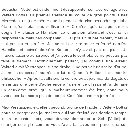
Sebastian Vettel est évidemment désappointé: son accrochage avec
Valtteri Bottas au premier freinage lui coûte de gros points. Chez
Mercedes, on juge même que la pénalité de cinq secondes qui lui a
été infligée n'était pas suffisante. « Ce n'est qu'une tape sur les
doigts ! » plaisante Hamilton. Le champion allemand s'estime lui
responsable mais pas coupable: « J'ai pris un super départ, mais je
n'ai pas pu en profiter. Je me suis vite retrouvé enfermé derrière
Hamilton et coincé derrière Bottas. Il n'y avait pas de place. Je
n'avais aucune adhérence et j'ai perdu le contrôle. Je ne pouvais pas
faire autrement. Techniquement parlant, j'ai commis une erreur.
Valtteri avait Verstappen sur sa droite, il ne pouvait rien faire d'autre.
Je me suis excusé auprès de lui. » Quant à Bottas, il se montre
philosophe: « Après la collision, la voiture avait pas mal de dégâts et
je sentais une perte d'adhérence à l'arrière. Je glissais et j'ai dû faire
un deuxième arrêt, qui a malheureusement été lent, donc nous
avons perdu encore plus de temps. Ce n'était pas ma journée... »
Max Verstappen, excellent second, profite de l'incident Vettel - Bottas
pour se venger des journalistes qui l'ont éreinté ces derniers temps:
« La prochaine fois, vous devriez demander à Seb [Vettel] de
changer de style, comme vous l'avez fait avec moi, parce que son