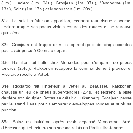
(1m.), Leclerc (1m. 04s.), Grosjean (1m. 07s.), Vandoorne (1m.
13s.), Sainz (1m. 17s.) et Magnussen (1m. 20s.).
31e: Le soleil refait son apparition, écartant tout risque d'averse.
Leclerc troque ses pneus violets contre des rouges et se retrouve
quinzième.
32e: Grosjean est frappé d'un « stop-and-go » de cinq secondes
pour avoir percuté Ocon au départ.
33e: Hamilton fait halte chez Mercedes pour s'emparer de pneus
tendres (2.4s.). Räikkönen récupère le commandement provisoire.
Ricciardo recolle à Vettel.
34e: Ricciardo fait l'intérieur à Vettel au Beausset. Räikkönen
chausse un jeu de pneus super-tendres (2.4s.) et reprend la piste
derrière son équipier. Bottas se défait d'Hülkenberg. Grosjean passe
par le stand Haas pour s'emparer d'enveloppes rouges et subir sa
punition.
35e: Sainz est huitième après avoir dépassé Vandoorne. Arrêt
d'Ericsson qui effectuera son second relais en Pirelli ultra-tendres.