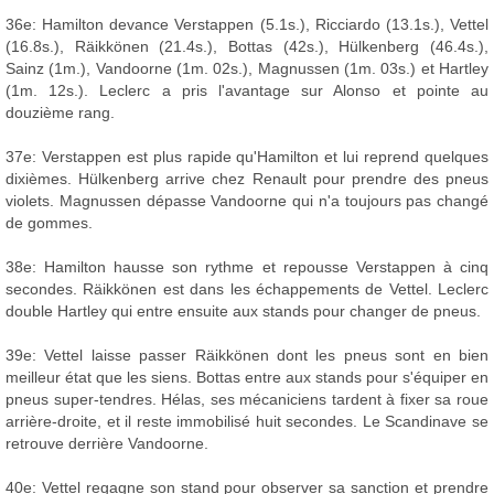
36e: Hamilton devance Verstappen (5.1s.), Ricciardo (13.1s.), Vettel
(16.8s.), Räikkönen (21.4s.), Bottas (42s.), Hülkenberg (46.4s.),
Sainz (1m.), Vandoorne (1m. 02s.), Magnussen (1m. 03s.) et Hartley
(1m. 12s.). Leclerc a pris l'avantage sur Alonso et pointe au
douzième rang.
37e: Verstappen est plus rapide qu'Hamilton et lui reprend quelques
dixièmes. Hülkenberg arrive chez Renault pour prendre des pneus
violets. Magnussen dépasse Vandoorne qui n'a toujours pas changé
de gommes.
38e: Hamilton hausse son rythme et repousse Verstappen à cinq
secondes. Räikkönen est dans les échappements de Vettel. Leclerc
double Hartley qui entre ensuite aux stands pour changer de pneus.
39e: Vettel laisse passer Räikkönen dont les pneus sont en bien
meilleur état que les siens. Bottas entre aux stands pour s'équiper en
pneus super-tendres. Hélas, ses mécaniciens tardent à fixer sa roue
arrière-droite, et il reste immobilisé huit secondes. Le Scandinave se
retrouve derrière Vandoorne.
40e: Vettel regagne son stand pour observer sa sanction et prendre