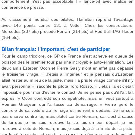
comportement n'est pas acceptable ! » lance-t-il avec malice en
conférence de presse.
Au classement mondial des pilotes, Hamilton reprend l'avantage
avec 145 points contre 131 à Vettel. Chez les constructeurs,
Mercedes (237 pts) précède Ferrari (214 pts) et Red Bull-TAG Heuer
(164 pts).
Bilan français: l'important, c'est de participer
Pour le camp tricolore, ce GP de France s'est achevé en queue de
poisson dès le premier tour par une incroyable auto-élimination. Les
deux amis Esteban Ocon et Pierre Gasly n'ont en effet pas dépassé
le troisième virage. « J'étais à l'intérieur et je pensais qu'Esteban
allait rester au milieu de la piste, mais il a pris le virage comme s'il n'y
avait personne », raconte le pilote Toro Rosso. « J'étais là et c'était
impossible pour moi d'éviter le contact. Je ne pense pas qu'il l'ait fait
exprès. » Ocon contredit son compatriote, mais en veut surtout à
Romain Grosjean qui l'a tassé au démarrage: « Pierre perd le
contrôle de sa voiture au freinage et me rentre dedans. Je ne suis
pas énervé contre lui, mais plutôt contre Romain, car c'est à cause
de lui que je me suis retrouvé là. Je fais un bon départ, je me
retrouve à côté de Romain, mais je suis déjà à la limite de la piste,
sur le côté gauche. Et soudain, je reçois un énorme coup de volant,