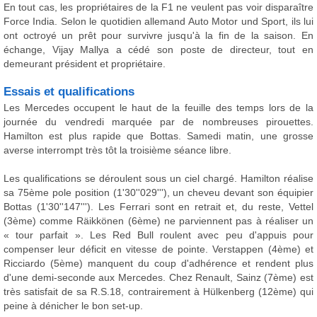
En tout cas, les propriétaires de la F1 ne veulent pas voir disparaître
Force India. Selon le quotidien allemand Auto Motor und Sport, ils lui
ont octroyé un prêt pour survivre jusqu'à la fin de la saison. En
échange, Vijay Mallya a cédé son poste de directeur, tout en
demeurant président et propriétaire.
Essais et qualifications
Les Mercedes occupent le haut de la feuille des temps lors de la
journée du vendredi marquée par de nombreuses pirouettes.
Hamilton est plus rapide que Bottas. Samedi matin, une grosse
averse interrompt très tôt la troisième séance libre.
Les qualifications se déroulent sous un ciel chargé. Hamilton réalise
sa 75ème pole position (1'30''029'''), un cheveu devant son équipier
Bottas (1'30''147'''). Les Ferrari sont en retrait et, du reste, Vettel
(3ème) comme Räikkönen (6ème) ne parviennent pas à réaliser un
« tour parfait ». Les Red Bull roulent avec peu d'appuis pour
compenser leur déficit en vitesse de pointe. Verstappen (4ème) et
Ricciardo (5ème) manquent du coup d'adhérence et rendent plus
d'une demi-seconde aux Mercedes. Chez Renault, Sainz (7ème) est
très satisfait de sa R.S.18, contrairement à Hülkenberg (12ème) qui
peine à dénicher le bon set-up.