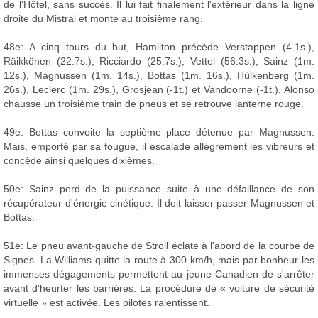
de l'Hôtel, sans succès. Il lui fait finalement l'extérieur dans la ligne
droite du Mistral et monte au troisième rang.
48e: A cinq tours du but, Hamilton précède Verstappen (4.1s.),
Räikkönen (22.7s.), Ricciardo (25.7s.), Vettel (56.3s.), Sainz (1m.
12s.), Magnussen (1m. 14s.), Bottas (1m. 16s.), Hülkenberg (1m.
26s.), Leclerc (1m. 29s.), Grosjean (-1t.) et Vandoorne (-1t.). Alonso
chausse un troisième train de pneus et se retrouve lanterne rouge.
49e: Bottas convoite la septième place détenue par Magnussen.
Mais, emporté par sa fougue, il escalade allègrement les vibreurs et
concède ainsi quelques dixièmes.
50e: Sainz perd de la puissance suite à une défaillance de son
récupérateur d'énergie cinétique. Il doit laisser passer Magnussen et
Bottas.
51e: Le pneu avant-gauche de Stroll éclate à l'abord de la courbe de
Signes. La Williams quitte la route à 300 km/h, mais par bonheur les
immenses dégagements permettent au jeune Canadien de s'arrêter
avant d'heurter les barrières. La procédure de « voiture de sécurité
virtuelle » est activée. Les pilotes ralentissent.