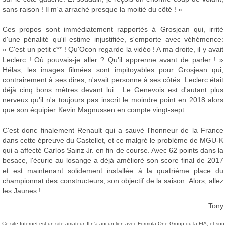
sans raison ! Il m'a arraché presque la moitié du côté ! »
Ces propos sont immédiatement rapportés à Grosjean qui, irrité
d'une pénalité qu'il estime injustifiée, s'emporte avec véhémence:
« C'est un petit c** ! Qu'Ocon regarde la vidéo ! A ma droite, il y avait
Leclerc ! Où pouvais-je aller ? Qu'il apprenne avant de parler ! »
Hélas, les images filmées sont impitoyables pour Grosjean qui,
contrairement à ses dires, n'avait personne à ses côtés: Leclerc était
déjà cinq bons mètres devant lui... Le Genevois est d'autant plus
nerveux qu'il n'a toujours pas inscrit le moindre point en 2018 alors
que son équipier Kevin Magnussen en compte vingt-sept...
C'est donc finalement Renault qui a sauvé l'honneur de la France
dans cette épreuve du Castellet, et ce malgré le problème de MGU-K
qui a affecté Carlos Sainz Jr. en fin de course. Avec 62 points dans la
besace, l'écurie au losange a déjà amélioré son score final de 2017
et est maintenant solidement installée à la quatrième place du
championnat des constructeurs, son objectif de la saison. Alors, allez
les Jaunes !
Tony
Ce site Internet est un site amateur. Il n'a aucun lien avec Formula One Group ou la FIA, et son