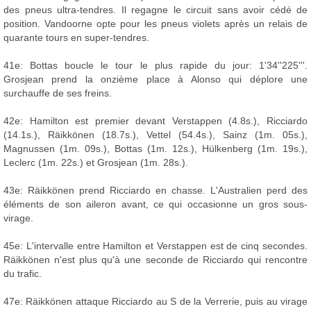
des pneus ultra-tendres. Il regagne le circuit sans avoir cédé de
position. Vandoorne opte pour les pneus violets après un relais de
quarante tours en super-tendres.
41e: Bottas boucle le tour le plus rapide du jour: 1'34''225'''.
Grosjean prend la onzième place à Alonso qui déplore une
surchauffe de ses freins.
42e: Hamilton est premier devant Verstappen (4.8s.), Ricciardo
(14.1s.), Räikkönen (18.7s.), Vettel (54.4s.), Sainz (1m. 05s.),
Magnussen (1m. 09s.), Bottas (1m. 12s.), Hülkenberg (1m. 19s.),
Leclerc (1m. 22s.) et Grosjean (1m. 28s.).
43e: Räikkönen prend Ricciardo en chasse. L'Australien perd des
éléments de son aileron avant, ce qui occasionne un gros sous-
virage.
45e: L'intervalle entre Hamilton et Verstappen est de cinq secondes.
Räikkönen n'est plus qu'à une seconde de Ricciardo qui rencontre
du trafic.
47e: Räikkönen attaque Ricciardo au S de la Verrerie, puis au virage