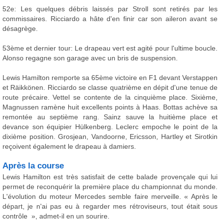
52e: Les quelques débris laissés par Stroll sont retirés par les
commissaires. Ricciardo a hâte d'en finir car son aileron avant se
désagrège.
53ème et dernier tour: Le drapeau vert est agité pour l'ultime boucle.
Alonso regagne son garage avec un bris de suspension.
Lewis Hamilton remporte sa 65ème victoire en F1 devant Verstappen
et Räikkönen. Ricciardo se classe quatrième en dépit d'une tenue de
route précaire. Vettel se contente de la cinquième place. Sixième,
Magnussen ramène huit excellents points à Haas. Bottas achève sa
remontée au septième rang. Sainz sauve la huitième place et
devance son équipier Hülkenberg. Leclerc empoche le point de la
dixième position. Grosjean, Vandoorne, Ericsson, Hartley et Sirotkin
reçoivent également le drapeau à damiers.
Après la course
Lewis Hamilton est très satisfait de cette balade provençale qui lui
permet de reconquérir la première place du championnat du monde.
L'évolution du moteur Mercedes semble faire merveille. « Après le
départ, je n'ai pas eu à regarder mes rétroviseurs, tout était sous
contrôle », admet-il en un sourire.