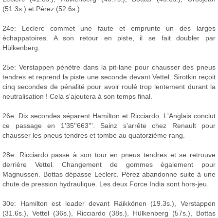
(51.3s.) et Pérez (52.6s.).
24e: Leclerc commet une faute et emprunte un des larges
échappatoires. A son retour en piste, il se fait doubler par
Hülkenberg.
25e: Verstappen pénètre dans la pit-lane pour chausser des pneus
tendres et reprend la piste une seconde devant Vettel. Sirotkin reçoit
cinq secondes de pénalité pour avoir roulé trop lentement durant la
neutralisation ! Cela s'ajoutera à son temps final.
26e: Dix secondes séparent Hamilton et Ricciardo. L'Anglais conclut
ce passage en 1'35''663'''. Sainz s'arrête chez Renault pour
chausser les pneus tendres et tombe au quatorzième rang.
28e: Ricciardo passe à son tour en pneus tendres et se retrouve
derrière Vettel. Changement de gommes également pour
Magnussen. Bottas dépasse Leclerc. Pérez abandonne suite à une
chute de pression hydraulique. Les deux Force India sont hors-jeu.
30e: Hamilton est leader devant Räikkönen (19.3s.), Verstappen
(31.6s.), Vettel (36s.), Ricciardo (38s.), Hülkenberg (57s.), Bottas