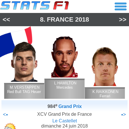
<<
8.
FRANCE
2018
>>
L.HAMILTON
M.VERSTAPPEN
Mercedes
Red Bull TAG Heuer
K.RAIKKONEN
Ferrari
e
984
Grand Prix
<•
XCV Grand Prix de France
•>
Le Castellet
dimanche 24 juin 2018