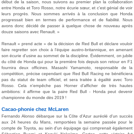
début de la saison, nous suivons au premier plan la collaboration
entre Honda et Toro Rosso, notre écurie sœur, et c'est génial de voir
leurs progrès. Nous sommes arrivés à la conclusion que Honda
progressait bien en termes de performance et de fiabilité. Nous
avons donc décidé de passer à quelque chose de nouveau après
douze saisons avec Renault. »
Renault « prend acte » de la décision de Red Bull et déclare vouloir
faire regretter son choix à l'équipe austro-britannique, en amenant
son écurie d'usine au sommet de la discipline. Évidemment, on jubile
du côté de Honda qui pour la première fois depuis son retour en F1
fournira deux officines. Masashi Yamamoto, responsable de la
compétition, précise cependant que Red Bull Racing ne bénéficiera
pas du statut de team officiel, et sera traitée à égalité avec Toro
Rosso. Cela n'empêche pas Horner d'afficher de très hautes
ambitions: il affirme que la paire Red Bull - Honda peut devenir
championne du monde dès 2019 !
Cacao-phonie chez McLaren
Fernando Alonso débarque sur la Côte d'Azur auréolé d'un succès
aux 24 heures du Mans, remportées la semaine passée pour le
compte de Toyota, au sein d'un équipage qui comprenait également
Sébastien Buemi et Kazuki Nakajima. Certes, cette victoire fut