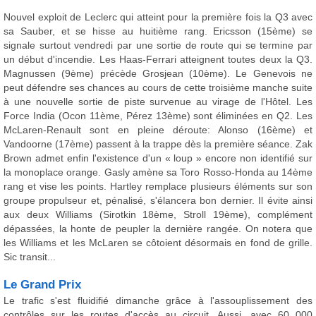
Nouvel exploit de Leclerc qui atteint pour la première fois la Q3 avec
sa Sauber, et se hisse au huitième rang. Ericsson (15ème) se
signale surtout vendredi par une sortie de route qui se termine par
un début d'incendie. Les Haas-Ferrari atteignent toutes deux la Q3.
Magnussen (9ème) précède Grosjean (10ème). Le Genevois ne
peut défendre ses chances au cours de cette troisième manche suite
à une nouvelle sortie de piste survenue au virage de l'Hôtel. Les
Force India (Ocon 11ème, Pérez 13ème) sont éliminées en Q2. Les
McLaren-Renault sont en pleine déroute: Alonso (16ème) et
Vandoorne (17ème) passent à la trappe dès la première séance. Zak
Brown admet enfin l'existence d'un « loup » encore non identifié sur
la monoplace orange. Gasly amène sa Toro Rosso-Honda au 14ème
rang et vise les points. Hartley remplace plusieurs éléments sur son
groupe propulseur et, pénalisé, s'élancera bon dernier. Il évite ainsi
aux deux Williams (Sirotkin 18ème, Stroll 19ème), complément
dépassées, la honte de peupler la dernière rangée. On notera que
les Williams et les McLaren se côtoient désormais en fond de grille.
Sic transit...
Le Grand Prix
Le trafic s'est fluidifié dimanche grâce à l'assouplissement des
contrôles sur les routes d'accès au circuit. Aussi, avec 60 000