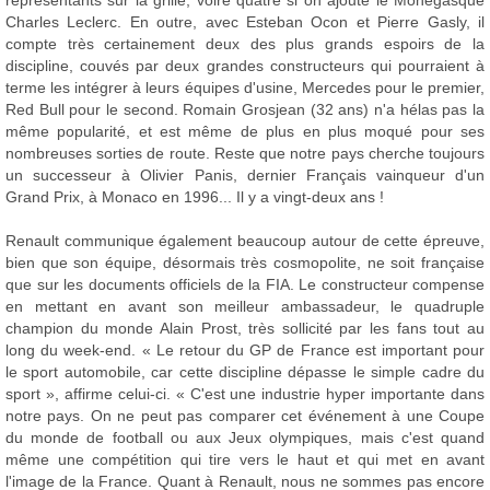
Charles Leclerc. En outre, avec Esteban Ocon et Pierre Gasly, il
compte très certainement deux des plus grands espoirs de la
discipline, couvés par deux grandes constructeurs qui pourraient à
terme les intégrer à leurs équipes d'usine, Mercedes pour le premier,
Red Bull pour le second. Romain Grosjean (32 ans) n'a hélas pas la
même popularité, et est même de plus en plus moqué pour ses
nombreuses sorties de route. Reste que notre pays cherche toujours
un successeur à Olivier Panis, dernier Français vainqueur d'un
Grand Prix, à Monaco en 1996... Il y a vingt-deux ans !
Renault communique également beaucoup autour de cette épreuve,
bien que son équipe, désormais très cosmopolite, ne soit française
que sur les documents officiels de la FIA. Le constructeur compense
en mettant en avant son meilleur ambassadeur, le quadruple
champion du monde Alain Prost, très sollicité par les fans tout au
long du week-end. « Le retour du GP de France est important pour
le sport automobile, car cette discipline dépasse le simple cadre du
sport », affirme celui-ci. « C'est une industrie hyper importante dans
notre pays. On ne peut pas comparer cet événement à une Coupe
du monde de football ou aux Jeux olympiques, mais c'est quand
même une compétition qui tire vers le haut et qui met en avant
l'image de la France. Quant à Renault, nous ne sommes pas encore