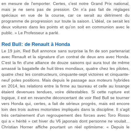
en mesure de l'emporter. Certes, c'est notre Grand Prix national,
mais je ne sens pas de pression. On n'a pas fait de réglages
spéciaux en vue de la course, car ce serait au détriment du
programme de progression sur toute la saison. L'idéal, ce serait les
deux voitures dans les points et qu'on soit en communion avec le
public. » Le Professeur a parlé.
Red Bull: de Renault à Honda
Le 19 juin, Red Bull annonce sans surprise la fin de son partenariat
avec Renault et la signature d'un contrat de deux ans avec Honda.
C'est la fin d'une alliance de douze saisons qui aura tout de même
amassé la bagatelle de huit titres mondiaux, quatre chez les pilotes,
quatre chez les constructeurs, cinquante-sept victoires et cinquante-
neuf poles positions. Mais depuis le passage aux moteurs hybrides
en 2014, les relations entre la firme au taureau et celle au losange
étaient devenues tendues, voire détestables. Si cette rupture est
logique, il est en revanche déconcertant de voir Red Bull se tourner
vers Honda qui, certes, a fait de sérieux progrès, mais est encore
loin des trois autres motoristes impliqués dans la discipline. Il s'agit
très certainement d'un regroupement des forces avec Toro Rosso
qui a « hérité » cet hiver du V6 japonais dont personne ne voulait...
Christian Horner affiche pourtant un réel optimisme: « Depuis le