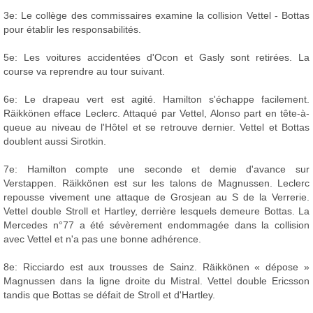
3e: Le collège des commissaires examine la collision Vettel - Bottas
pour établir les responsabilités.
5e: Les voitures accidentées d'Ocon et Gasly sont retirées. La
course va reprendre au tour suivant.
6e: Le drapeau vert est agité. Hamilton s'échappe facilement.
Räikkönen efface Leclerc. Attaqué par Vettel, Alonso part en tête-à-
queue au niveau de l'Hôtel et se retrouve dernier. Vettel et Bottas
doublent aussi Sirotkin.
7e: Hamilton compte une seconde et demie d'avance sur
Verstappen. Räikkönen est sur les talons de Magnussen. Leclerc
repousse vivement une attaque de Grosjean au S de la Verrerie.
Vettel double Stroll et Hartley, derrière lesquels demeure Bottas. La
Mercedes n°77 a été sévèrement endommagée dans la collision
avec Vettel et n'a pas une bonne adhérence.
8e: Ricciardo est aux trousses de Sainz. Räikkönen « dépose »
Magnussen dans la ligne droite du Mistral. Vettel double Ericsson
tandis que Bottas se défait de Stroll et d'Hartley.