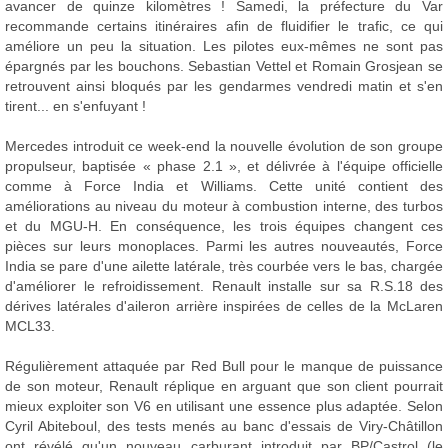
avancer de quinze kilomètres ! Samedi, la préfecture du Var
recommande certains itinéraires afin de fluidifier le trafic, ce qui
améliore un peu la situation. Les pilotes eux-mêmes ne sont pas
épargnés par les bouchons. Sebastian Vettel et Romain Grosjean se
retrouvent ainsi bloqués par les gendarmes vendredi matin et s'en
tirent... en s'enfuyant !
Mercedes introduit ce week-end la nouvelle évolution de son groupe
propulseur, baptisée « phase 2.1 », et délivrée à l'équipe officielle
comme à Force India et Williams. Cette unité contient des
améliorations au niveau du moteur à combustion interne, des turbos
et du MGU-H. En conséquence, les trois équipes changent ces
pièces sur leurs monoplaces. Parmi les autres nouveautés, Force
India se pare d'une ailette latérale, très courbée vers le bas, chargée
d'améliorer le refroidissement. Renault installe sur sa R.S.18 des
dérives latérales d'aileron arrière inspirées de celles de la McLaren
MCL33.
Régulièrement attaquée par Red Bull pour le manque de puissance
de son moteur, Renault réplique en arguant que son client pourrait
mieux exploiter son V6 en utilisant une essence plus adaptée. Selon
Cyril Abiteboul, des tests menés au banc d'essais de Viry-Châtillon
ont révélé qu'un nouveau carburant introduit par BP/Castrol (le