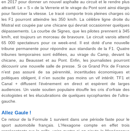
en 2017 pour donner un nouvel asphalte au circuit et le rendre plus
attractif. Le « S » de la Verrerie et le virage du Pont sont ainsi élargis
pour favoriser la vitesse. Le tracé comporte trois pleines charges où
les F1 pourront atteindre les 350 km/h. La célèbre ligne droite du
Mistral est coupée par une chicane qui devrait occasionner quelques
dépassements. La courbe de Signes, que les pilotes prennent à 345
km/h, est toujours un morceau de bravoure. Le circuit varois attend
65 000 spectateurs pour ce week-end. Il est doté d'une nouvelle
tribune permanente pour répondre aux standards de la F1. Quatre
tribunes temporaires sont édifiées, au virage du Camp, devant la
chicane, au Beausset et au Pont. Enfin, les journalistes pourront
découvrir une nouvelle salle de presse. Si ce Grand Prix de France
n'est pas assuré de sa pérennité, incertitudes économiques et
politiques obligent, il n'en suscite pas moins un vif intérêt. TF1 et
Canal + diffusent l'événement en direct et espèrent de larges
audiences. Un vaste soutien populaire étouffe les cris d'orfraie des
écologistes et les élucubrations de quelques sycophantes de l'ultra-
gauche.
Allez Gaule !
Ce retour de la Formule 1 survient dans une période faste pour le
sport automobile français. L'Hexagone compte en effet trois
représentants sur la grille, voire quatre si on ajoute le Monégasque