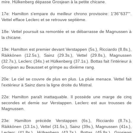
mire. Hülkenberg dépasse Grosjean à la petite chicane.
17e: Hamilton s'empare du meilleur chrono provisoire: 1'36''637'''.
Vettel efface Leclerc et se retrouve septième.
18e: Vettel poursuit sa remontée et se débarrasse de Magnussen à
la chicane.
19e: Hamilton est premier devant Verstappen (5s.), Ricciardo (8.8s.),
Räikkönen (12.5s.), Sainz (29.3s.), Vettel (29.8s.), Magnussen
(32.7s.), Leclerc (34s.) et Hülkenberg (37.1s.). Bottas fait l'intérieur à
Grosjean au Beausset et grimpe au dixième rang.
20e: Le ciel se couvre de plus en plus. La pluie menace. Vettel fait
l'extérieur à Sainz dans la ligne droite du Mistral.
22e: Hamilton paraît inattaquable. Il possède une marge de cinq
secondes et demie sur Verstappen. Leclerc est aux trousses de
Magnussen.
23e: Hamilton précède Verstappen (6s.), Ricciardo (8.7s.),
Räikkönen (13.1s.), Vettel (31.5s.), Sainz (39s.), Magnussen (41s.),
Leclerc (41.8s.), Hülkenberg (43.7s.), Bottas (45.8s.), Grosjean