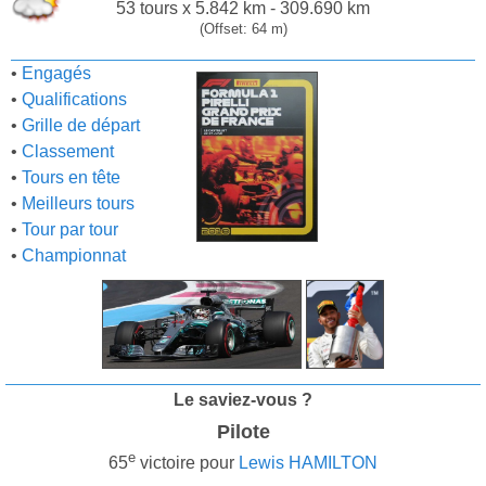
53 tours x 5.842 km - 309.690 km
(Offset: 64 m)
•
Engagés
•
Qualifications
•
Grille de départ
•
Classement
•
Tours en tête
•
Meilleurs tours
•
Tour par tour
•
Championnat
Le saviez-vous ?
Pilote
e
65
victoire pour
Lewis HAMILTON