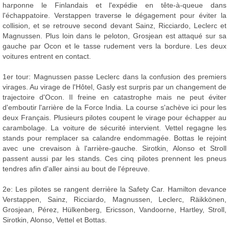
harponne le Finlandais et l'expédie en tête-à-queue dans
l'échappatoire. Verstappen traverse le dégagement pour éviter la
collision, et se retrouve second devant Sainz, Ricciardo, Leclerc et
Magnussen. Plus loin dans le peloton, Grosjean est attaqué sur sa
gauche par Ocon et le tasse rudement vers la bordure. Les deux
voitures entrent en contact.
1er tour: Magnussen passe Leclerc dans la confusion des premiers
virages. Au virage de l'Hôtel, Gasly est surpris par un changement de
trajectoire d'Ocon. Il freine en catastrophe mais ne peut éviter
d'emboutir l'arrière de la Force India. La course s'achève ici pour les
deux Français. Plusieurs pilotes coupent le virage pour échapper au
carambolage. La voiture de sécurité intervient. Vettel regagne les
stands pour remplacer sa calandre endommagée. Bottas le rejoint
avec une crevaison à l'arrière-gauche. Sirotkin, Alonso et Stroll
passent aussi par les stands. Ces cinq pilotes prennent les pneus
tendres afin d'aller ainsi au bout de l'épreuve.
2e: Les pilotes se rangent derrière la Safety Car. Hamilton devance
Verstappen, Sainz, Ricciardo, Magnussen, Leclerc, Räikkönen,
Grosjean, Pérez, Hülkenberg, Ericsson, Vandoorne, Hartley, Stroll,
Sirotkin, Alonso, Vettel et Bottas.