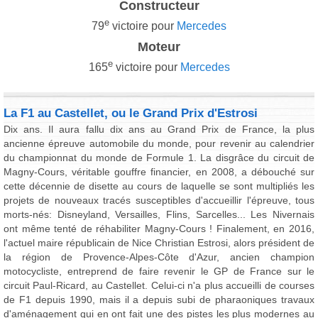
Constructeur
e
79
victoire pour
Mercedes
Moteur
e
165
victoire pour
Mercedes
La F1 au Castellet, ou le Grand Prix d'Estrosi
Dix ans. Il aura fallu dix ans au Grand Prix de France, la plus
ancienne épreuve automobile du monde, pour revenir au calendrier
du championnat du monde de Formule 1. La disgrâce du circuit de
Magny-Cours, véritable gouffre financier, en 2008, a débouché sur
cette décennie de disette au cours de laquelle se sont multipliés les
projets de nouveaux tracés susceptibles d'accueillir l'épreuve, tous
morts-nés: Disneyland, Versailles, Flins, Sarcelles... Les Nivernais
ont même tenté de réhabiliter Magny-Cours ! Finalement, en 2016,
l'actuel maire républicain de Nice Christian Estrosi, alors président de
la région de Provence-Alpes-Côte d'Azur, ancien champion
motocycliste, entreprend de faire revenir le GP de France sur le
circuit Paul-Ricard, au Castellet. Celui-ci n'a plus accueilli de courses
de F1 depuis 1990, mais il a depuis subi de pharaoniques travaux
d'aménagement qui en ont fait une des pistes les plus modernes au