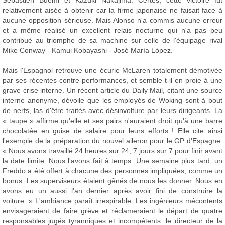
relativement aisée à obtenir car la firme japonaise ne faisait face à
aucune opposition sérieuse. Mais Alonso n'a commis aucune erreur
et a même réalisé un excellent relais nocturne qui n'a pas peu
contribué au triomphe de sa machine sur celle de l'équipage rival
Mike Conway - Kamui Kobayashi - José María López.
Mais l'Espagnol retrouve une écurie McLaren totalement démotivée
par ses récentes contre-performances, et semble-t-il en proie à une
grave crise interne. Un récent article du Daily Mail, citant une source
interne anonyme, dévoile que les employés de Woking sont à bout
de nerfs, las d'être traités avec désinvolture par leurs dirigeants. La
« taupe » affirme qu'elle et ses pairs n'auraient droit qu'à une barre
chocolatée en guise de salaire pour leurs efforts ! Elle cite ainsi
l'exemple de la préparation du nouvel aileron pour le GP d'Espagne:
« Nous avons travaillé 24 heures sur 24, 7 jours sur 7 pour finir avant
la date limite. Nous l'avons fait à temps. Une semaine plus tard, un
Freddo a été offert à chacune des personnes impliquées, comme un
bonus. Les superviseurs étaient gênés de nous les donner. Nous en
avons eu un aussi l'an dernier après avoir fini de construire la
voiture. » L'ambiance paraît irrespirable. Les ingénieurs mécontents
envisageraient de faire grève et réclameraient le départ de quatre
responsables jugés tyranniques et incompétents: le directeur de la