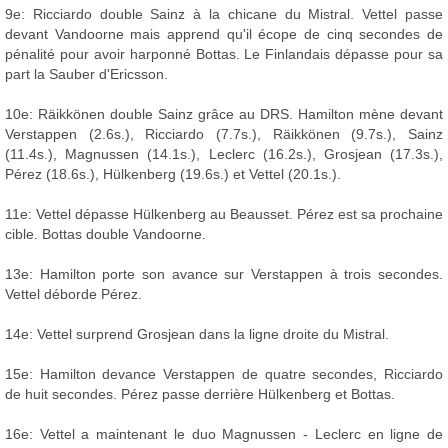
9e: Ricciardo double Sainz à la chicane du Mistral. Vettel passe
devant Vandoorne mais apprend qu'il écope de cinq secondes de
pénalité pour avoir harponné Bottas. Le Finlandais dépasse pour sa
part la Sauber d'Ericsson.
10e: Räikkönen double Sainz grâce au DRS. Hamilton mène devant
Verstappen (2.6s.), Ricciardo (7.7s.), Räikkönen (9.7s.), Sainz
(11.4s.), Magnussen (14.1s.), Leclerc (16.2s.), Grosjean (17.3s.),
Pérez (18.6s.), Hülkenberg (19.6s.) et Vettel (20.1s.).
11e: Vettel dépasse Hülkenberg au Beausset. Pérez est sa prochaine
cible. Bottas double Vandoorne.
13e: Hamilton porte son avance sur Verstappen à trois secondes.
Vettel déborde Pérez.
14e: Vettel surprend Grosjean dans la ligne droite du Mistral.
15e: Hamilton devance Verstappen de quatre secondes, Ricciardo
de huit secondes. Pérez passe derrière Hülkenberg et Bottas.
16e: Vettel a maintenant le duo Magnussen - Leclerc en ligne de