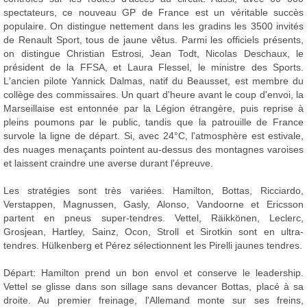
spectateurs, ce nouveau GP de France est un véritable succès
populaire. On distingue nettement dans les gradins les 3500 invités
de Renault Sport, tous de jaune vêtus. Parmi les officiels présents,
on distingue Christian Estrosi, Jean Todt, Nicolas Deschaux, le
président de la FFSA, et Laura Flessel, le ministre des Sports.
L'ancien pilote Yannick Dalmas, natif du Beausset, est membre du
collège des commissaires. Un quart d'heure avant le coup d'envoi, la
Marseillaise est entonnée par la Légion étrangère, puis reprise à
pleins poumons par le public, tandis que la patrouille de France
survole la ligne de départ. Si, avec 24°C, l'atmosphère est estivale,
des nuages menaçants pointent au-dessus des montagnes varoises
et laissent craindre une averse durant l'épreuve.
Les stratégies sont très variées. Hamilton, Bottas, Ricciardo,
Verstappen, Magnussen, Gasly, Alonso, Vandoorne et Ericsson
partent en pneus super-tendres. Vettel, Räikkönen, Leclerc,
Grosjean, Hartley, Sainz, Ocon, Stroll et Sirotkin sont en ultra-
tendres. Hülkenberg et Pérez sélectionnent les Pirelli jaunes tendres.
Départ: Hamilton prend un bon envol et conserve le leadership.
Vettel se glisse dans son sillage sans devancer Bottas, placé à sa
droite. Au premier freinage, l'Allemand monte sur ses freins,