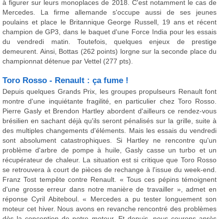
à figurer sur leurs monoplaces de 2018. C'est notamment le cas de
Mercedes. La firme allemande s'occupe aussi de ses jeunes
poulains et place le Britannique George Russell, 19 ans et récent
champion de GP3, dans le baquet d'une Force India pour les essais
du vendredi matin. Toutefois, quelques enjeux de prestige
demeurent. Ainsi, Bottas (262 points) lorgne sur la seconde place du
championnat détenue par Vettel (277 pts).
Toro Rosso - Renault : ça fume !
Depuis quelques Grands Prix, les groupes propulseurs Renault font
montre d'une inquiétante fragilité, en particulier chez Toro Rosso.
Pierre Gasly et Brendon Hartley abordent d'ailleurs ce rendez-vous
brésilien en sachant déjà qu'ils seront pénalisés sur la grille, suite à
des multiples changements d'éléments. Mais les essais du vendredi
sont absolument catastrophiques. Si Hartley ne rencontre qu'un
problème d'arbre de pompe à huile, Gasly casse un turbo et un
récupérateur de chaleur. La situation est si critique que Toro Rosso
se retrouvera à court de pièces de rechange à l'issue du week-end.
Franz Tost tempête contre Renault. « Tous ces pépins témoignent
d'une grosse erreur dans notre manière de travailler », admet en
réponse Cyril Abiteboul. « Mercedes a pu tester longuement son
moteur cet hiver. Nous avons en revanche rencontré des problèmes
dès la conception de notre moteur. Et depuis, nous courons après