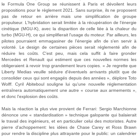
le Formula One Group se réunissent à Paris et dévoilent leurs
propositions pour le règlement 2021. Sans surprise, ils ne proposent
pas de retour en arrière mais une simplification de groupe
propulseur. L'hybridation serait limitée à la récupération de l'énergie
cinétique (MGU-K), avec la disparition de celle liée à la chaleur du
turbo (MGU-H), ce qui simplifierait l'usage du moteur. Par ailleurs, les
pilotes pourraient emmagasiner de l'énergie afin de s'en servir à
volonté. Le design de certaines pièces serait réglementé afin de
réduire les coûts. C'est peu, mais cela suffit à faire gronder
Mercedes et Renault qui estiment que ces nouvelles normes les
obligeraient à revoir trop grandement leurs copies. « Je regrette que
Liberty Medias veuille séduire d'éventuels arrivants plutôt que de
consolider ceux qui sont engagés depuis des années », déplore Toto
Wolff. Cyril Abiteboul souligne lui qu'une nouvelle réglementation
entraînera automatiquement une autre « course aux armements »,
et donc l'explosion des coûts.
Mais la réaction la plus vive provient de Ferrari: Sergio Marchionne
dénonce une « standardisation » technique galopante qui balaierait
le travail des ingénieurs, et en particulier celui des motoristes. Autre
pierre d'achoppement: les idées de Chase Carey et Ross Brawn
pour rendre la discipline plus attrayante pour le public: un calendrier