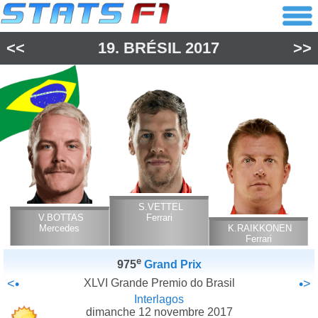
<<
19.
BRÉSIL
2017
>>
S.VETTEL
V.BOTTAS
Ferrari
Mercedes
K.RAIKKONEN
Ferrari
e
975
Grand Prix
<•
XLVI Grande Premio do Brasil
•>
Interlagos
dimanche 12 novembre 2017