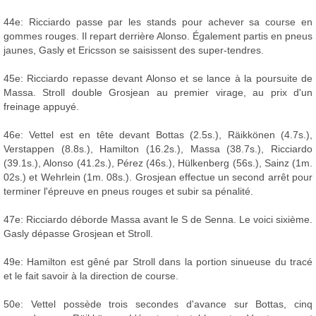
44e: Ricciardo passe par les stands pour achever sa course en
gommes rouges. Il repart derrière Alonso. Également partis en pneus
jaunes, Gasly et Ericsson se saisissent des super-tendres.
45e: Ricciardo repasse devant Alonso et se lance à la poursuite de
Massa. Stroll double Grosjean au premier virage, au prix d'un
freinage appuyé.
46e: Vettel est en tête devant Bottas (2.5s.), Räikkönen (4.7s.),
Verstappen (8.8s.), Hamilton (16.2s.), Massa (38.7s.), Ricciardo
(39.1s.), Alonso (41.2s.), Pérez (46s.), Hülkenberg (56s.), Sainz (1m.
02s.) et Wehrlein (1m. 08s.). Grosjean effectue un second arrêt pour
terminer l'épreuve en pneus rouges et subir sa pénalité.
47e: Ricciardo déborde Massa avant le S de Senna. Le voici sixième.
Gasly dépasse Grosjean et Stroll.
49e: Hamilton est gêné par Stroll dans la portion sinueuse du tracé
et le fait savoir à la direction de course.
50e: Vettel possède trois secondes d'avance sur Bottas, cinq