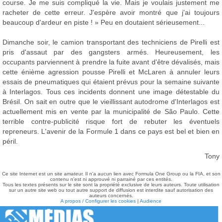
course. Je me suis compliqué la vie. Mais je voulais justement me
racheter de cette erreur. J'espère avoir montré que j'ai toujours
beaucoup d'ardeur en piste ! » Peu en doutaient sérieusement...
Dimanche soir, le camion transportant des techniciens de Pirelli est
pris d'assaut par des gangsters armés. Heureusement, les
occupants parviennent à prendre la fuite avant d'être dévalisés, mais
cette énième agression pousse Pirelli et McLaren à annuler leurs
essais de pneumatiques qui étaient prévus pour la semaine suivante
à Interlagos. Tous ces incidents donnent une image détestable du
Brésil. On sait en outre que le vieillissant autodrome d'Interlagos est
actuellement mis en vente par la municipalité de São Paulo. Cette
terrible contre-publicité risque fort de rebuter les éventuels
repreneurs. L'avenir de la Formule 1 dans ce pays est bel et bien en
péril.
Tony
Ce site Internet est un site amateur. Il n'a aucun lien avec Formula One Group ou la FIA, et son
contenu n'est ni approuvé ni parrainé par ces entités.
Tous les textes présents sur le site sont la propriété exclusive de leurs auteurs. Toute utilisation
sur un autre site web ou tout autre support de diffusion est interdite sauf autorisation des
auteurs concernés.
A propos / Configurer les cookies
|
Audience