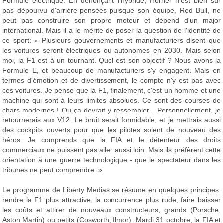
Formule électrique. En dénonçant l'hybride, Horner n'est bien sûr
pas dépourvu d'arrière-pensées puisque son équipe, Red Bull, ne
peut pas construire son propre moteur et dépend d'un major
international. Mais il a le mérite de poser la question de l'identité de
ce sport: « Plusieurs gouvernements et manufacturiers disent que
les voitures seront électriques ou autonomes en 2030. Mais selon
moi, la F1 est à un tournant. Quel est son objectif ? Nous avons la
Formule E, et beaucoup de manufacturiers s'y engagent. Mais en
termes d'émotion et de divertissement, le compte n'y est pas avec
ces voitures. Je pense que la F1, finalement, c'est un homme et une
machine qui sont à leurs limites absolues. Ce sont des courses de
chars modernes ! Ou ça devrait y ressembler... Personnellement, je
retournerais aux V12. Le bruit serait formidable, et je mettrais aussi
des cockpits ouverts pour que les pilotes soient de nouveau des
héros. Je comprends que la FIA et le détenteur des droits
commerciaux ne puissent pas aller aussi loin. Mais ils préfèrent cette
orientation à une guerre technologique - que le spectateur dans les
tribunes ne peut comprendre. »
Le programme de Liberty Medias se résume en quelques principes:
rendre la F1 plus attractive, la concurrence plus rude, faire baisser
les coûts et attirer de nouveaux constructeurs, grands (Porsche,
Aston Martin) ou petits (Cosworth, Ilmor). Mardi 31 octobre, la FIA et