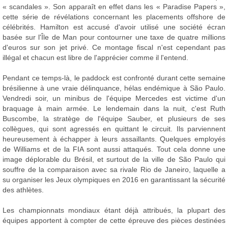
« scandales ». Son apparaît en effet dans les « Paradise Papers »,
cette série de révélations concernant les placements offshore de
célébrités. Hamilton est accusé d'avoir utilisé une société écran
basée sur l'Île de Man pour contourner une taxe de quatre millions
d'euros sur son jet privé. Ce montage fiscal n'est cependant pas
illégal et chacun est libre de l'apprécier comme il l'entend.
Pendant ce temps-là, le paddock est confronté durant cette semaine
brésilienne à une vraie délinquance, hélas endémique à São Paulo.
Vendredi soir, un minibus de l'équipe Mercedes est victime d'un
braquage à main armée. Le lendemain dans la nuit, c'est Ruth
Buscombe, la stratège de l'équipe Sauber, et plusieurs de ses
collègues, qui sont agressés en quittant le circuit. Ils parviennent
heureusement à échapper à leurs assaillants. Quelques employés
de Williams et de la FIA sont aussi attaqués. Tout cela donne une
image déplorable du Brésil, et surtout de la ville de São Paulo qui
souffre de la comparaison avec sa rivale Rio de Janeiro, laquelle a
su organiser les Jeux olympiques en 2016 en garantissant la sécurité
des athlètes.
Les championnats mondiaux étant déjà attribués, la plupart des
équipes apportent à compter de cette épreuve des pièces destinées