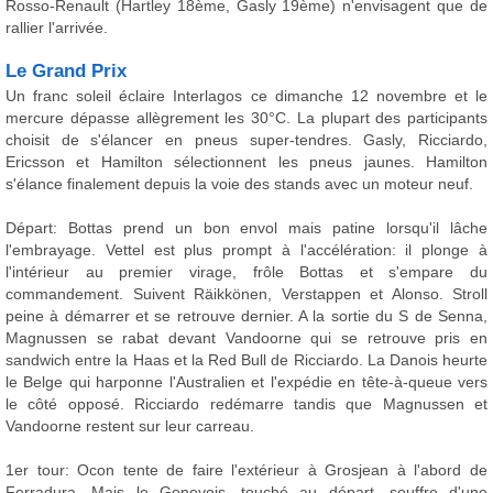
Rosso-Renault (Hartley 18ème, Gasly 19ème) n'envisagent que de
rallier l'arrivée.
Le Grand Prix
Un franc soleil éclaire Interlagos ce dimanche 12 novembre et le
mercure dépasse allègrement les 30°C. La plupart des participants
choisit de s'élancer en pneus super-tendres. Gasly, Ricciardo,
Ericsson et Hamilton sélectionnent les pneus jaunes. Hamilton
s'élance finalement depuis la voie des stands avec un moteur neuf.
Départ: Bottas prend un bon envol mais patine lorsqu'il lâche
l'embrayage. Vettel est plus prompt à l'accélération: il plonge à
l'intérieur au premier virage, frôle Bottas et s'empare du
commandement. Suivent Räikkönen, Verstappen et Alonso. Stroll
peine à démarrer et se retrouve dernier. A la sortie du S de Senna,
Magnussen se rabat devant Vandoorne qui se retrouve pris en
sandwich entre la Haas et la Red Bull de Ricciardo. La Danois heurte
le Belge qui harponne l'Australien et l'expédie en tête-à-queue vers
le côté opposé. Ricciardo redémarre tandis que Magnussen et
Vandoorne restent sur leur carreau.
1er tour: Ocon tente de faire l'extérieur à Grosjean à l'abord de
Ferradura. Mais le Genevois, touché au départ, souffre d'une