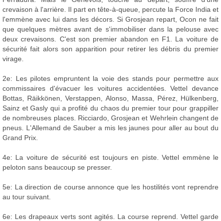
crevaison à l'arrière. Il part en tête-à-queue, percute la Force India et
l'emmène avec lui dans les décors. Si Grosjean repart, Ocon ne fait
que quelques mètres avant de s'immobiliser dans la pelouse avec
deux crevaisons. C'est son premier abandon en F1. La voiture de
sécurité fait alors son apparition pour retirer les débris du premier
virage.
2e: Les pilotes empruntent la voie des stands pour permettre aux
commissaires d'évacuer les voitures accidentées. Vettel devance
Bottas, Räikkönen, Verstappen, Alonso, Massa, Pérez, Hülkenberg,
Sainz et Gasly qui a profité du chaos du premier tour pour grappiller
de nombreuses places. Ricciardo, Grosjean et Wehrlein changent de
pneus. L'Allemand de Sauber a mis les jaunes pour aller au bout du
Grand Prix.
4e: La voiture de sécurité est toujours en piste. Vettel emmène le
peloton sans beaucoup se presser.
5e: La direction de course annonce que les hostilités vont reprendre
au tour suivant.
6e: Les drapeaux verts sont agités. La course reprend. Vettel garde