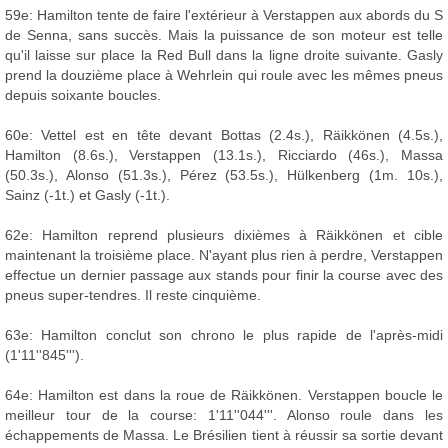
59e: Hamilton tente de faire l'extérieur à Verstappen aux abords du S
de Senna, sans succès. Mais la puissance de son moteur est telle
qu'il laisse sur place la Red Bull dans la ligne droite suivante. Gasly
prend la douzième place à Wehrlein qui roule avec les mêmes pneus
depuis soixante boucles.
60e: Vettel est en tête devant Bottas (2.4s.), Räikkönen (4.5s.),
Hamilton (8.6s.), Verstappen (13.1s.), Ricciardo (46s.), Massa
(50.3s.), Alonso (51.3s.), Pérez (53.5s.), Hülkenberg (1m. 10s.),
Sainz (-1t.) et Gasly (-1t.).
62e: Hamilton reprend plusieurs dixièmes à Räikkönen et cible
maintenant la troisième place. N'ayant plus rien à perdre, Verstappen
effectue un dernier passage aux stands pour finir la course avec des
pneus super-tendres. Il reste cinquième.
63e: Hamilton conclut son chrono le plus rapide de l'après-midi
(1'11''845''').
64e: Hamilton est dans la roue de Räikkönen. Verstappen boucle le
meilleur tour de la course: 1'11''044'''. Alonso roule dans les
échappements de Massa. Le Brésilien tient à réussir sa sortie devant