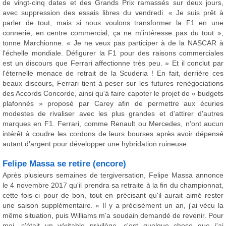
de vingt-cinq dates et des Grands Prix ramassés sur deux jours,
avec suppression des essais libres du vendredi. « Je suis prêt à
parler de tout, mais si nous voulons transformer la F1 en une
connerie, en centre commercial, ça ne m'intéresse pas du tout »,
tonne Marchionne. « Je ne veux pas participer à de la NASCAR à
l'échelle mondiale. Défigurer la F1 pour des raisons commerciales
est un discours que Ferrari affectionne très peu. » Et il conclut par
l'éternelle menace de retrait de la Scuderia ! En fait, derrière ces
beaux discours, Ferrari tient à peser sur les futures renégociations
des Accords Concorde, ainsi qu'à faire capoter le projet de « budgets
plafonnés » proposé par Carey afin de permettre aux écuries
modestes de rivaliser avec les plus grandes et d'attirer d'autres
marques en F1. Ferrari, comme Renault ou Mercedes, n'ont aucun
intérêt à coudre les cordons de leurs bourses après avoir dépensé
autant d'argent pour développer une hybridation ruineuse.
Felipe Massa se retire (encore)
Après plusieurs semaines de tergiversation, Felipe Massa annonce
le 4 novembre 2017 qu'il prendra sa retraite à la fin du championnat,
cette fois-ci pour de bon, tout en précisant qu'il aurait aimé rester
une saison supplémentaire. « Il y a précisément un an, j'ai vécu la
même situation, puis Williams m'a soudain demandé de revenir. Pour
moi, c'était un véritable privilège, c'est quelque chose que j'ai