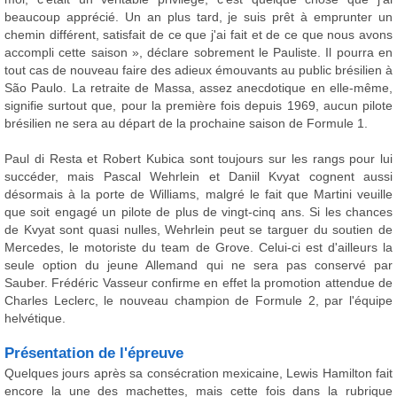
beaucoup apprécié. Un an plus tard, je suis prêt à emprunter un
chemin différent, satisfait de ce que j'ai fait et de ce que nous avons
accompli cette saison », déclare sobrement le Pauliste. Il pourra en
tout cas de nouveau faire des adieux émouvants au public brésilien à
São Paulo. La retraite de Massa, assez anecdotique en elle-même,
signifie surtout que, pour la première fois depuis 1969, aucun pilote
brésilien ne sera au départ de la prochaine saison de Formule 1.
Paul di Resta et Robert Kubica sont toujours sur les rangs pour lui
succéder, mais Pascal Wehrlein et Daniil Kvyat cognent aussi
désormais à la porte de Williams, malgré le fait que Martini veuille
que soit engagé un pilote de plus de vingt-cinq ans. Si les chances
de Kvyat sont quasi nulles, Wehrlein peut se targuer du soutien de
Mercedes, le motoriste du team de Grove. Celui-ci est d'ailleurs la
seule option du jeune Allemand qui ne sera pas conservé par
Sauber. Frédéric Vasseur confirme en effet la promotion attendue de
Charles Leclerc, le nouveau champion de Formule 2, par l'équipe
helvétique.
Présentation de l'épreuve
Quelques jours après sa consécration mexicaine, Lewis Hamilton fait
encore la une des machettes, mais cette fois dans la rubrique