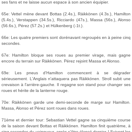
ses fans et ne laisse aucun espace à son ancien équipier.
65e: Vettel mène devant Bottas (2.4s.), Räikkönen (4.3s.), Hamilton
(5.4s.), Verstappen (34.5s.), Ricciardo (47s.), Massa (56s.), Alonso
(56.6s.), Pérez (57.2s.) et Hülkenberg (-1t.).
66e: Les quatre premiers sont dorénavant regroupés en à peine cinq
secondes.
67e: Hamilton bloque ses roues au premier virage, mais gagne
encore du terrain sur Räikkönen. Pérez rejoint Massa et Alonso.
69e: Les pneus d'Hamilton commencent à se dégrader
sérieusement. L'Anglais n'attaquera pas Räikkönen. Stroll subit une
crevaison à l'arrière-gauche. Il regagne son stand pour changer ses
roues et hérite de la lanterne rouge.
70e: Räikkönen garde une demi-seconde de marge sur Hamilton.
Massa, Alonso et Pérez sont roues dans roues.
71ème et dernier tour: Sebastian Vettel gagne sa cinquième course
de la saison devant Bottas et Räikkönen. Hamilton finit quatrième, à
cinq secondes du vainqueur, après s'être élancé dernier ! Suivent les