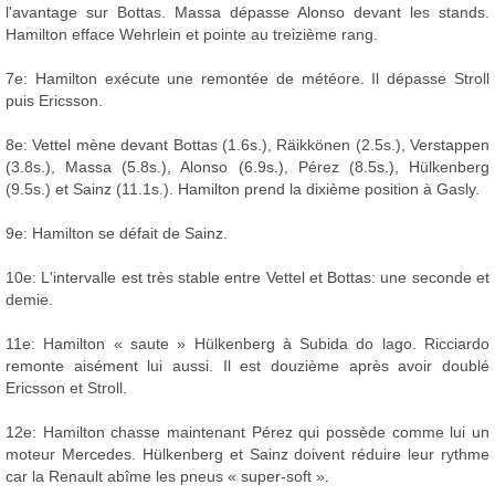
l'avantage sur Bottas. Massa dépasse Alonso devant les stands.
Hamilton efface Wehrlein et pointe au treizième rang.
7e: Hamilton exécute une remontée de météore. Il dépasse Stroll
puis Ericsson.
8e: Vettel mène devant Bottas (1.6s.), Räikkönen (2.5s.), Verstappen
(3.8s.), Massa (5.8s.), Alonso (6.9s.), Pérez (8.5s.), Hülkenberg
(9.5s.) et Sainz (11.1s.). Hamilton prend la dixième position à Gasly.
9e: Hamilton se défait de Sainz.
10e: L'intervalle est très stable entre Vettel et Bottas: une seconde et
demie.
11e: Hamilton « saute » Hülkenberg à Subida do lago. Ricciardo
remonte aisément lui aussi. Il est douzième après avoir doublé
Ericsson et Stroll.
12e: Hamilton chasse maintenant Pérez qui possède comme lui un
moteur Mercedes. Hülkenberg et Sainz doivent réduire leur rythme
car la Renault abîme les pneus « super-soft ».