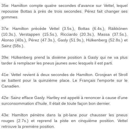
35e: Hamilton compte quatre secondes d'avance sur Vettel, lequel
repousse Bottas à près de trois secondes. Pérez fait changer ses
gommes.
37e: Hamilton précède Vettel (3.5s.), Bottas (6.4s.), Räikkönen
(10.3s.), Verstappen (15.5s.), Ricciardo (20.3s.), Massa (37.5s.),
Alonso (40s.), Pérez (47.3s.), Gasly (51.9s.), Hülkenberg (52.8s.) et
Sainz (58s.).
39e: Hülkenberg prend la dixième position à Gasly qui ne va plus
tarder à remplacer les pneus jaunes avec lesquels il est parti.
41e: Vettel revient à deux secondes de Hamilton. Grosjean et Stroll
se battent pour la quinzième place. Le Français l'emporte sur le
Canadien.
42e: Sainz efface Gasly. Hartley est appelé à renoncer à cause d'une
surconsommation d'huile. Il était de toute façon bon dernier.
43e: Hamilton pénètre dans la pit-lane pour chausser les pneus
rouges (2.7s.) et reprend la piste en cinquième position. Vettel
retrouve la première position.