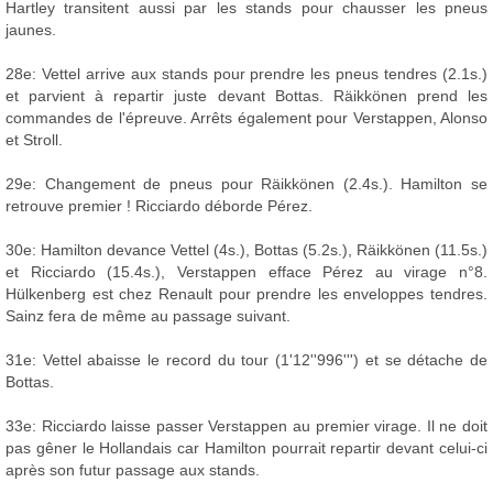
Hartley transitent aussi par les stands pour chausser les pneus
jaunes.
28e: Vettel arrive aux stands pour prendre les pneus tendres (2.1s.)
et parvient à repartir juste devant Bottas. Räikkönen prend les
commandes de l'épreuve. Arrêts également pour Verstappen, Alonso
et Stroll.
29e: Changement de pneus pour Räikkönen (2.4s.). Hamilton se
retrouve premier ! Ricciardo déborde Pérez.
30e: Hamilton devance Vettel (4s.), Bottas (5.2s.), Räikkönen (11.5s.)
et Ricciardo (15.4s.), Verstappen efface Pérez au virage n°8.
Hülkenberg est chez Renault pour prendre les enveloppes tendres.
Sainz fera de même au passage suivant.
31e: Vettel abaisse le record du tour (1'12''996''') et se détache de
Bottas.
33e: Ricciardo laisse passer Verstappen au premier virage. Il ne doit
pas gêner le Hollandais car Hamilton pourrait repartir devant celui-ci
après son futur passage aux stands.