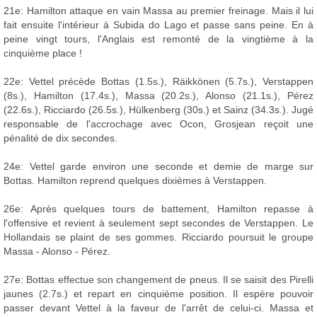
21e: Hamilton attaque en vain Massa au premier freinage. Mais il lui
fait ensuite l'intérieur à Subida do Lago et passe sans peine. En à
peine vingt tours, l'Anglais est remonté de la vingtième à la
cinquième place !
22e: Vettel précède Bottas (1.5s.), Räikkönen (5.7s.), Verstappen
(8s.), Hamilton (17.4s.), Massa (20.2s.), Alonso (21.1s.), Pérez
(22.6s.), Ricciardo (26.5s.), Hülkenberg (30s.) et Sainz (34.3s.). Jugé
responsable de l'accrochage avec Ocon, Grosjean reçoit une
pénalité de dix secondes.
24e: Vettel garde environ une seconde et demie de marge sur
Bottas. Hamilton reprend quelques dixièmes à Verstappen.
26e: Après quelques tours de battement, Hamilton repasse à
l'offensive et revient à seulement sept secondes de Verstappen. Le
Hollandais se plaint de ses gommes. Ricciardo poursuit le groupe
Massa - Alonso - Pérez.
27e: Bottas effectue son changement de pneus. Il se saisit des Pirelli
jaunes (2.7s.) et repart en cinquième position. Il espère pouvoir
passer devant Vettel à la faveur de l'arrêt de celui-ci. Massa et