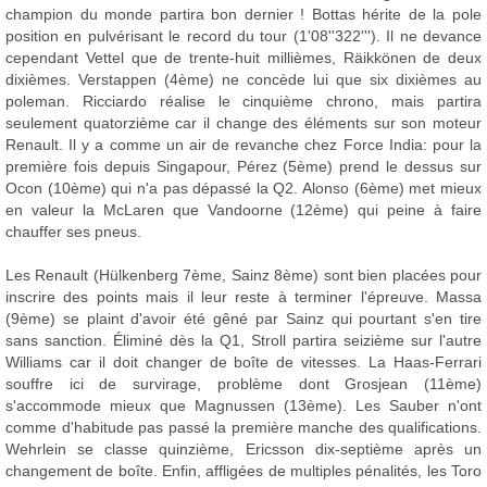
champion du monde partira bon dernier ! Bottas hérite de la pole
position en pulvérisant le record du tour (1'08''322'''). Il ne devance
cependant Vettel que de trente-huit millièmes, Räikkönen de deux
dixièmes. Verstappen (4ème) ne concède lui que six dixièmes au
poleman. Ricciardo réalise le cinquième chrono, mais partira
seulement quatorzième car il change des éléments sur son moteur
Renault. Il y a comme un air de revanche chez Force India: pour la
première fois depuis Singapour, Pérez (5ème) prend le dessus sur
Ocon (10ème) qui n'a pas dépassé la Q2. Alonso (6ème) met mieux
en valeur la McLaren que Vandoorne (12ème) qui peine à faire
chauffer ses pneus.
Les Renault (Hülkenberg 7ème, Sainz 8ème) sont bien placées pour
inscrire des points mais il leur reste à terminer l'épreuve. Massa
(9ème) se plaint d'avoir été gêné par Sainz qui pourtant s'en tire
sans sanction. Éliminé dès la Q1, Stroll partira seizième sur l'autre
Williams car il doit changer de boîte de vitesses. La Haas-Ferrari
souffre ici de survirage, problème dont Grosjean (11ème)
s'accommode mieux que Magnussen (13ème). Les Sauber n'ont
comme d'habitude pas passé la première manche des qualifications.
Wehrlein se classe quinzième, Ericsson dix-septième après un
changement de boîte. Enfin, affligées de multiples pénalités, les Toro