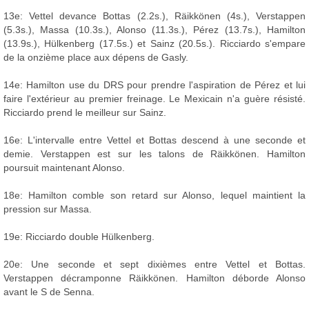
13e: Vettel devance Bottas (2.2s.), Räikkönen (4s.), Verstappen
(5.3s.), Massa (10.3s.), Alonso (11.3s.), Pérez (13.7s.), Hamilton
(13.9s.), Hülkenberg (17.5s.) et Sainz (20.5s.). Ricciardo s'empare
de la onzième place aux dépens de Gasly.
14e: Hamilton use du DRS pour prendre l'aspiration de Pérez et lui
faire l'extérieur au premier freinage. Le Mexicain n'a guère résisté.
Ricciardo prend le meilleur sur Sainz.
16e: L'intervalle entre Vettel et Bottas descend à une seconde et
demie. Verstappen est sur les talons de Räikkönen. Hamilton
poursuit maintenant Alonso.
18e: Hamilton comble son retard sur Alonso, lequel maintient la
pression sur Massa.
19e: Ricciardo double Hülkenberg.
20e: Une seconde et sept dixièmes entre Vettel et Bottas.
Verstappen décramponne Räikkönen. Hamilton déborde Alonso
avant le S de Senna.