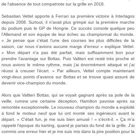
de l'absence de tout compatriote sur la grille en 2018.
Sebastian Vettel apporte à Ferrari sa première victoire à Interlagos
depuis 2008. Surtout, il n'avait plus grimpé sur la première marche
du podium puis le GP de Hongrie. Ce succès console quelque peu
l'Allemand et son équipe de leur échec au championnat du monde.
« Je pense que c'était l'une des courses les plus difficiles de la
saison, car nous n'avions aucune marge d'erreur » explique Vettel.
« Mon départ n'a pas été parfait, mais suffisamment bon pour
prendre l'avantage sur Bottas. Puis Valtteri est resté très proche et
nous avions le même rythme, mais j'ai énormément attaqué et j'ai
réussi à creuser l'écart. » Par ailleurs, Vettel compte maintenant
vingt-deux points d'avance sur Bottas et se trouve quasi assuré de
devenir vice-champion du monde.
Alors que Valtteri Bottas, qui se voyait gagnant après sa pole de la
veille, rumine une certaine déception, Hamilton pavoise après sa
remontée exceptionnelle. Le nouveau champion du monde a exploité
à fond le moteur neuf que lui ont monté ses ingénieurs avant le
départ. « C'était fun, je me suis bien amusé ! » s'écrit-il. « Ça m'a
rappelé l'époque du karting, quand je partais du fond de la grille. J'ai
commis une erreur hier et je me suis mis dans la pire position pour la