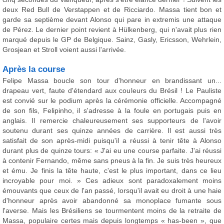
deux Red Bull de Verstappen et de Ricciardo. Massa tient bon et
garde sa septième devant Alonso qui pare in extremis une attaque
de Pérez. Le dernier point revient à Hülkenberg, qui n'avait plus rien
marqué depuis le GP de Belgique. Sainz, Gasly, Ericsson, Wehrlein,
Grosjean et Stroll voient aussi l'arrivée.
Après la course
Felipe Massa boucle son tour d'honneur en brandissant un...
drapeau vert, faute d'étendard aux couleurs du Brésil ! Le Pauliste
est convié sur le podium après la cérémonie officielle. Accompagné
de son fils, Felipinho, il s'adresse à la foule en portugais puis en
anglais. Il remercie chaleureusement ses supporteurs de l'avoir
soutenu durant ses quinze années de carrière. Il est aussi très
satisfait de son après-midi puisqu'il a réussi à tenir tête à Alonso
durant plus de quinze tours: « J'ai eu une course parfaite. J'ai réussi
à contenir Fernando, même sans pneus à la fin. Je suis très heureux
et ému. Je finis la tête haute, c'est le plus important, dans ce lieu
incroyable pour moi. » Ces adieux sont paradoxalement moins
émouvants que ceux de l'an passé, lorsqu'il avait eu droit à une haie
d'honneur après avoir abandonné sa monoplace fumante sous
l'averse. Mais les Brésiliens se tourmentent moins de la retraite de
Massa, populaire certes mais depuis longtemps « has-been », que