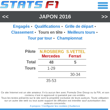
<<
JAPON 2016
>>
Engagés
•
Qualifications
•
Grille de départ
•
Classement
•
Tours en tête
•
Meilleurs tours
•
Tour par tour
•
Championnat
Pilote
N.ROSBERG
S.VETTEL
Mercedes
Ferrari
Total
48
5
Tours
1-29
30-34
35-53
Ce site Internet est un site amateur. Il n'a aucun lien avec Formula One Group ou la FIA, et son
contenu n'est ni approuvé ni parrainé par ces entités.
Tous les textes présents sur le site sont la propriété exclusive de leurs auteurs. Toute utilisation
sur un autre site web ou tout autre support de diffusion est interdite sauf autorisation des
auteurs concernés.
A propos / Configurer les cookies
|
Audience