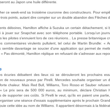
seront au Japon une huile différente.
r ce week-end sa troisième couronne des constructeurs. Pour empêc
gt-trois points, autant dire compter sur un double abandon des Flèches d
ts déboires, Hamilton affiche à Suzuka un certain détachement, si bie
à jouer sur Snapchat avec son téléphone portable. Lorsqu'un journali
les pilotes s'ennuient lors de ces réunions... La presse britannique crit
 commentaires virulents pullulent, tel celui de Martin Brundle: « A
semble davantage se soucier d'une application qui permet de mettre 
e. » Pas démonté, Hamilton réplique en refusant de s'adresser aux repor
e
es écuries débattent des lieux où se dérouleront les prochains ess
ction de nouveaux pneus par Pirelli. Mercedes souhaite organiser un
rte chaleur. Mais Red Bull, Williams, Toro Rosso et Sauber refusent
. « Le prix sera de 500 000 euros, au minimum, déclare Christian H
de supporter ces coûts. Si Pirelli le veut, qu'ils en paient une par
organiser une séance d'essais supplémentaire après le prochain Grand
ie cette idée au nom de Williams. Il appartient désormais à la fédératio