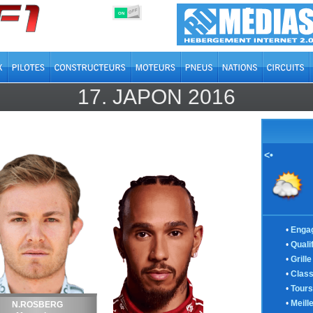
OFF
ON
17.
JAPON
2016
<•
•
Enga
•
Quali
•
Grill
•
Clas
•
Tours
•
Meill
N.ROSBERG