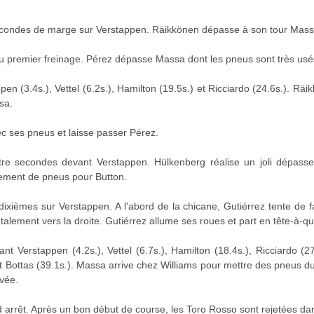
econdes de marge sur Verstappen. Räikkönen dépasse à son tour Mass
au premier freinage. Pérez dépasse Massa dont les pneus sont très usé
n (3.4s.), Vettel (6.2s.), Hamilton (19.5s.) et Ricciardo (24.6s.). Räi
sa.
vec ses pneus et laisse passer Pérez.
tre secondes devant Verstappen. Hülkenberg réalise un joli dépassem
gement de pneus pour Button.
dixièmes sur Verstappen. A l'abord de la chicane, Gutiérrez tente de fa
utalement vers la droite. Gutiérrez allume ses roues et part en tête-à-q
t Verstappen (4.2s.), Vettel (6.7s.), Hamilton (18.4s.), Ricciardo (2
t Bottas (39.1s.). Massa arrive chez Williams pour mettre des pneus dur
ivée.
arrêt. Après un bon début de course, les Toro Rosso sont rejetées da