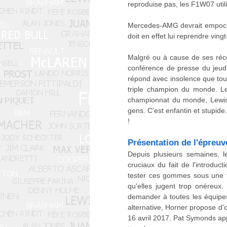
reproduise pas, les F1W07 utili
Mercedes-AMG devrait empoche
doit en effet lui reprendre vin
Malgré ou à cause de ses récen
conférence de presse du jeudi 
répond avec insolence que tous 
triple champion du monde. Les
championnat du monde, Lewis 
gens. C'est enfantin et stupid
!
Présentation de l'épreuv
Depuis plusieurs semaines, l
cruciaux du fait de l'introdu
tester ces gommes sous une fo
qu'elles jugent trop onéreux
demander à toutes les équipes 
alternative, Horner propose d'
16 avril 2017. Pat Symonds appu