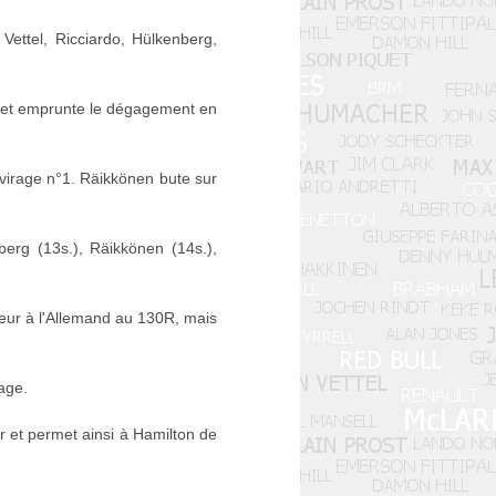
Vettel, Ricciardo, Hülkenberg,
se et emprunte le dégagement en
virage n°1. Räikkönen bute sur
berg (13s.), Räikkönen (14s.),
rieur à l'Allemand au 130R, mais
age.
 et permet ainsi à Hamilton de