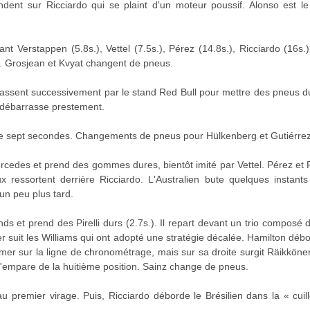
dent sur Ricciardo qui se plaint d'un moteur poussif. Alonso est l
t Verstappen (5.8s.), Vettel (7.5s.), Pérez (14.8s.), Ricciardo (16s.
). Grosjean et Kvyat changent de pneus.
assent successivement par le stand Red Bull pour mettre des pneus dur
e débarrasse prestement.
de sept secondes. Changements de pneus pour Hülkenberg et Gutiérrez
rcedes et prend des gommes dures, bientôt imité par Vettel. Pérez et
 ressortent derrière Ricciardo. L'Australien bute quelques instants
un peu plus tard.
ds et prend des Pirelli durs (2.7s.). Il repart devant un trio composé
ier suit les Williams qui ont adopté une stratégie décalée. Hamilton dé
r sur la ligne de chronométrage, mais sur sa droite surgit Räikkönen q
'empare de la huitième position. Sainz change de pneus.
 premier virage. Puis, Ricciardo déborde le Brésilien dans la « cuill