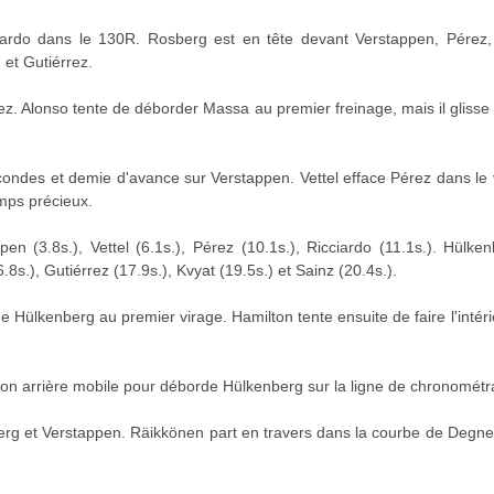
iardo dans le 130R. Rosberg est en tête devant Verstappen, Pérez, 
et Gutiérrez.
ez. Alonso tente de déborder Massa au premier freinage, mais il glis
ndes et demie d'avance sur Verstappen. Vettel efface Pérez dans le 
mps précieux.
n (3.8s.), Vettel (6.1s.), Pérez (10.1s.), Ricciardo (11.1s.). Hülken
8s.), Gutiérrez (17.9s.), Kvyat (19.5s.) et Sainz (20.4s.).
e Hülkenberg au premier virage. Hamilton tente ensuite de faire l'inté
ron arrière mobile pour déborde Hülkenberg sur la ligne de chronométr
rg et Verstappen. Räikkönen part en travers dans la courbe de Degner