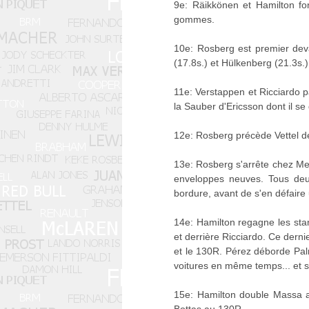
9e: Räikkönen et Hamilton fon
gommes.
10e: Rosberg est premier devan
(17.8s.) et Hülkenberg (21.3s.
11e: Verstappen et Ricciardo p
la Sauber d'Ericsson dont il s
12e: Rosberg précède Vettel 
13e: Rosberg s'arrête chez Me
enveloppes neuves. Tous deux
bordure, avant de s'en défaire 
14e: Hamilton regagne les stan
et derrière Ricciardo. Ce dern
et le 130R. Pérez déborde Palme
voitures en même temps... et s
15e: Hamilton double Massa au