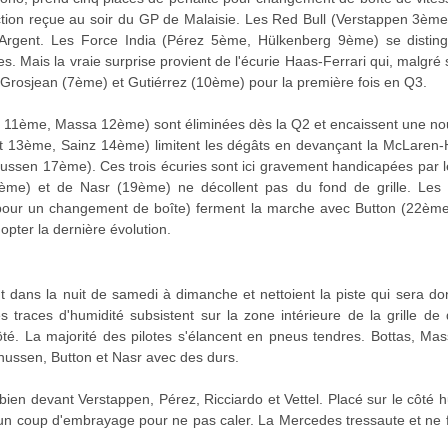
nction reçue au soir du GP de Malaisie. Les Red Bull (Verstappen 3èm
rgent. Les Force India (Pérez 5ème, Hülkenberg 9ème) se distingu
. Mais la vraie surprise provient de l'écurie Haas-Ferrari qui, malgr
es Grosjean (7ème) et Gutiérrez (10ème) pour la première fois en Q3.
 11ème, Massa 12ème) sont éliminées dès la Q2 et encaissent une no
t 13ème, Sainz 14ème) limitent les dégâts en devançant la McLaren-
sen 17ème). Ces trois écuries sont ici gravement handicapées par l
18ème) et de Nasr (19ème) ne décollent pas du fond de grille. Le
pour un changement de boîte) ferment la marche avec Button (22ème)
pter la dernière évolution.
t dans la nuit de samedi à dimanche et nettoient la piste qui sera do
 traces d'humidité subsistent sur la zone intérieure de la grille de 
ôté. La majorité des pilotes s'élancent en pneus tendres. Bottas, Ma
nussen, Button et Nasr avec des durs.
bien devant Verstappen, Pérez, Ricciardo et Vettel. Placé sur le côté h
un coup d'embrayage pour ne pas caler. La Mercedes tressaute et ne fr