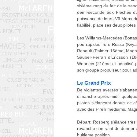
sixième rang du fait de la sa
demi-seconde aux Flèches d'A
puissance de leurs V6 Mercedes
fiabilité, place ses deux pilot
Les Williams-Mercedes (Bottas
peu rapides Toro Rosso (Kvya
Renault (Palmer 16ème, Magnus
Sauber-Ferrari d'Ericsson (
Wehrlein (21ème et pénalisé 
son groupe propulseur pour ado
Le Grand Prix
De violentes averses s'abatten
dimanche après-midi, quelques
pilotes s'élançant depuis ce c
avec des Pirelli médiums, Mag
Départ: Rosberg s'élance très 
revanche contraint de donner 
huitième position.