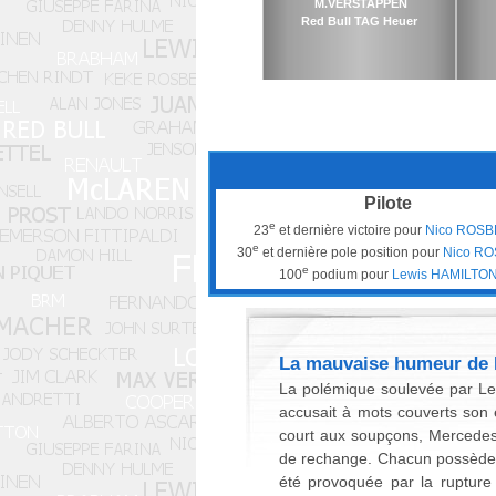
M.VERSTAPPEN
Red Bull TAG Heuer
Pilote
e
23
et dernière victoire pour
Nico ROS
e
30
et dernière pole position pour
Nico R
e
100
podium pour
Lewis HAMILTO
La mauvaise humeur de 
La polémique soulevée par Le
accusait à mots couverts son 
court aux soupçons, Mercedes
de rechange. Chacun possède e
été provoquée par la rupture