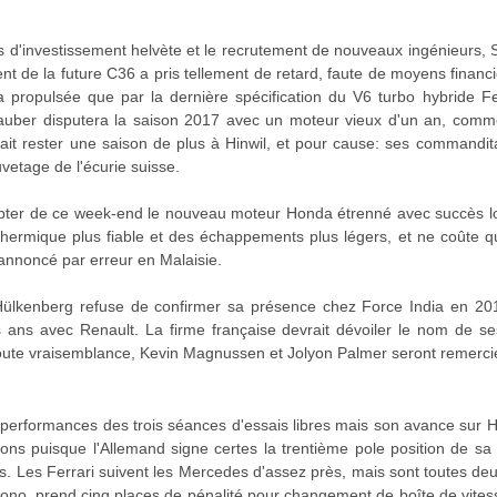
 d'investissement helvète et le recrutement de nouveaux ingénieurs, S
t de la future C36 a pris tellement de retard, faute de moyens financ
a propulsée que par la dernière spécification du V6 turbo hybride Fer
 Sauber disputera la saison 2017 avec un moteur vieux d'un an, com
ait rester une saison de plus à Hinwil, et pour cause: ses commandita
vetage de l'écurie suisse.
pter de ce week-end le nouveau moteur Honda étrenné avec succès lo
hermique plus fiable et des échappements plus légers, et ne coûte q
annoncé par erreur en Malaisie.
Hülkenberg refuse de confirmer sa présence chez Force India en 201
s ans avec Renault. La firme française devrait dévoiler le nom de se
oute vraisemblance, Kevin Magnussen et Jolyon Palmer seront remerci
 performances des trois séances d'essais libres mais son avance sur Ham
ions puisque l'Allemand signe certes la trentième pole position de s
es. Les Ferrari suivent les Mercedes d'assez près, mais sont toutes d
rono, prend cinq places de pénalité pour changement de boîte de vitess