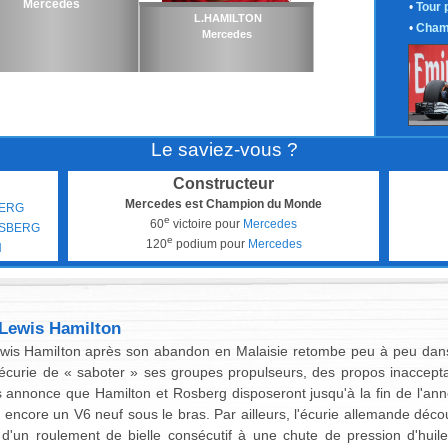
Mercedes
•
Tour 
L.HAMILTON
•
Cham
Mercedes
Le saviez-vous ?
Constructeur
Mercedes est Champion du Monde
BERG
e
60
victoire pour
Mercedes
OSBERG
e
120
podium pour
Mercedes
N
Lewis Hamilton
wis Hamilton après son abandon en Malaisie retombe peu à peu dans l
écurie de « saboter » ses groupes propulseurs, des propos inacceptab
 annonce que Hamilton et Rosberg disposeront jusqu'à la fin de l'a
ncore un V6 neuf sous le bras. Par ailleurs, l'écurie allemande déc
 d'un roulement de bielle consécutif à une chute de pression d'huil