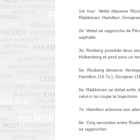
1er tour: Vettel dépasse Ricc
Räikkönen, Hamilton, Grosjean 
2e: Vettel se rapproche de Pér
asphalte.
3e: Rosberg possède deux seco
Hülkenberg et perd ainsi un te
5e: Rosberg devance Verstappe
Hamilton (14.7s.), Grosjean (16.
6e: Räikkönen se défait enfin d
celui-ci lui coupe la trajectoire.
7e: Hamilton actionne son aile
8e: Cinq secondes entre Rosbe
se rapprocher.