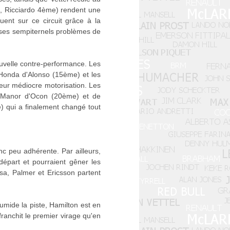
e, Ricciardo 4ème) rendent une
ent sur ce circuit grâce à la
é ses sempiternels problèmes de
uvelle contre-performance. Les
Honda d'Alonso (15ème) et les
eur médiocre motorisation. Les
s Manor d'Ocon (20ème) et de
 qui a finalement changé tout
nc peu adhérente. Par ailleurs,
départ et pourraient gêner les
ssa, Palmer et Ericsson partent
umide la piste, Hamilton est en
anchit le premier virage qu'en