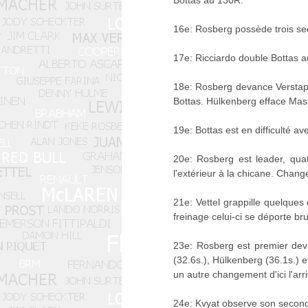
Bottas au 130R.
16e: Rosberg possède trois s
17e: Ricciardo double Bottas 
18e: Rosberg devance Verstappe
Bottas. Hülkenberg efface Mas
19e: Bottas est en difficulté a
20e: Rosberg est leader, qua
l'extérieur à la chicane. Chan
21e: Vettel grappille quelques 
freinage celui-ci se déporte br
23e: Rosberg est premier devan
(32.6s.), Hülkenberg (36.1s.) e
un autre changement d'ici l'arr
24e: Kvyat observe son second 