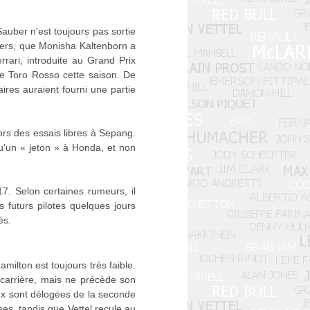
auber n'est toujours pas sortie
iers, que Monisha Kaltenborn a
rari, introduite au Grand Prix
me Toro Rosso cette saison. De
ires auraient fourni une partie
rs des essais libres à Sepang.
u'un « jeton » à Honda, et non
7. Selon certaines rumeurs, il
s futurs pilotes quelques jours
és.
ilton est toujours très faible.
a carrière, mais ne précède son
eux sont délogées de la seconde
es, tandis que Vettel recule au