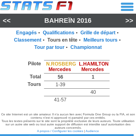
<<
BAHREÏN 2016
>>
Engagés
•
Qualifications
•
Grille de départ
•
Classement
•
Tours en tête
•
Meilleurs tours
•
Tour par tour
•
Championnat
Pilote
N.ROSBERG
L.HAMILTON
Mercedes
Mercedes
Total
56
1
Tours
1-39
40
41-57
Ce site Internet est un site amateur. Il n'a aucun lien avec Formula One Group ou la FIA, et son
contenu n'est ni approuvé ni parrainé par ces entités.
Tous les textes présents sur le site sont la propriété exclusive de leurs auteurs. Toute utilisation
sur un autre site web ou tout autre support de diffusion est interdite sauf autorisation des
auteurs concernés.
A propos / Configurer les cookies
|
Audience