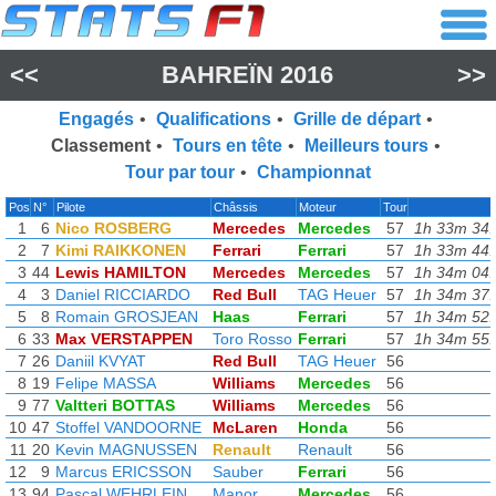
<<
BAHREÏN 2016
>>
Engagés
•
Qualifications
•
Grille de départ
•
Classement
•
Tours en tête
•
Meilleurs tours
•
Tour par tour
•
Championnat
Pos
N°
Pilote
Châssis
Moteur
Tour
1
6
Nico ROSBERG
Mercedes
Mercedes
57
1h 33m 34.
2
7
Kimi RAIKKONEN
Ferrari
Ferrari
57
1h 33m 44.
3
44
Lewis HAMILTON
Mercedes
Mercedes
57
1h 34m 04.
4
3
Daniel RICCIARDO
Red Bull
TAG Heuer
57
1h 34m 37.
5
8
Romain GROSJEAN
Haas
Ferrari
57
1h 34m 52.
6
33
Max VERSTAPPEN
Toro Rosso
Ferrari
57
1h 34m 55.
7
26
Daniil KVYAT
Red Bull
TAG Heuer
56
8
19
Felipe MASSA
Williams
Mercedes
56
9
77
Valtteri BOTTAS
Williams
Mercedes
56
10
47
Stoffel VANDOORNE
McLaren
Honda
56
11
20
Kevin MAGNUSSEN
Renault
Renault
56
12
9
Marcus ERICSSON
Sauber
Ferrari
56
13
94
Pascal WEHRLEIN
Manor
Mercedes
56