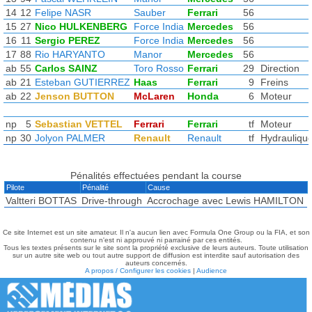
14
12
Felipe NASR
Sauber
Ferrari
56
15
27
Nico HULKENBERG
Force India
Mercedes
56
16
11
Sergio PEREZ
Force India
Mercedes
56
17
88
Rio HARYANTO
Manor
Mercedes
56
ab
55
Carlos SAINZ
Toro Rosso
Ferrari
29
Direction
ab
21
Esteban GUTIERREZ
Haas
Ferrari
9
Freins
ab
22
Jenson BUTTON
McLaren
Honda
6
Moteur
np
5
Sebastian VETTEL
Ferrari
Ferrari
tf
Moteur
np
30
Jolyon PALMER
Renault
Renault
tf
Hydrauliqu
Pénalités effectuées pendant la course
Pilote
Pénalité
Cause
Valtteri BOTTAS
Drive-through
Accrochage avec Lewis HAMILTON
Ce site Internet est un site amateur. Il n'a aucun lien avec Formula One Group ou la FIA, et son
contenu n'est ni approuvé ni parrainé par ces entités.
Tous les textes présents sur le site sont la propriété exclusive de leurs auteurs. Toute utilisation
sur un autre site web ou tout autre support de diffusion est interdite sauf autorisation des
auteurs concernés.
A propos / Configurer les cookies
|
Audience