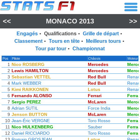
<<
MONACO 2013
>>
Engagés
•
Qualifications
•
Grille de départ
•
Classement
•
Tours en tête
•
Meilleurs tours
•
Tour par tour
•
Championnat
Pos
Pilote
Châssis
Moteur
1
Nico ROSBERG
Mercedes
Merc
2
Lewis HAMILTON
Mercedes
Merc
3
Sebastian VETTEL
Red Bull
Renau
4
Mark WEBBER
Red Bull
Renau
5
Kimi RAIKKONEN
Lotus
Renau
6
Fernando ALONSO
Ferrari
Ferrar
7
Sergio PEREZ
McLaren
Merc
8
Adrian SUTIL
Force India
Merc
9
Jenson BUTTON
McLaren
Merc
10
Jean-Éric VERGNE
Toro Rosso
Ferrar
11
Nico HULKENBERG
Sauber
Ferrar
12
Daniel RICCIARDO
Toro Rosso
Ferrar
13
Romain GROSJEAN
Lotus
Renau