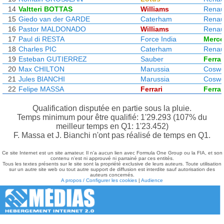
14
Valtteri BOTTAS
Williams
Renau
15
Giedo van der GARDE
Caterham
Renau
16
Pastor MALDONADO
Williams
Renau
17
Paul di RESTA
Force India
Merc
18
Charles PIC
Caterham
Renau
19
Esteban GUTIERREZ
Sauber
Ferrar
20
Max CHILTON
Marussia
Coswo
21
Jules BIANCHI
Marussia
Coswo
22
Felipe MASSA
Ferrari
Ferrar
Qualification disputée en partie sous la pluie.
Temps minimum pour être qualifié: 1'29.293 (107% du
meilleur temps en Q1: 1'23.452)
F. Massa et J. Bianchi n'ont pas réalisé de temps en Q1.
Ce site Internet est un site amateur. Il n'a aucun lien avec Formula One Group ou la FIA, et son
contenu n'est ni approuvé ni parrainé par ces entités.
Tous les textes présents sur le site sont la propriété exclusive de leurs auteurs. Toute utilisation
sur un autre site web ou tout autre support de diffusion est interdite sauf autorisation des
auteurs concernés.
A propos / Configurer les cookies
|
Audience