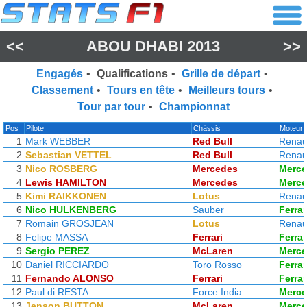
<<
ABOU DHABI 2013
>>
Engagés
•
Qualifications
•
Grille de départ
•
Classement
•
Tours en tête
•
Meilleurs tours
•
Tour par tour
•
Championnat
Pos
Pilote
Châssis
Moteur
1
Mark WEBBER
Red Bull
Renau
2
Sebastian VETTEL
Red Bull
Renau
3
Nico ROSBERG
Mercedes
Merc
4
Lewis HAMILTON
Mercedes
Merc
5
Kimi RAIKKONEN
Lotus
Renau
6
Nico HULKENBERG
Sauber
Ferrar
7
Romain GROSJEAN
Lotus
Renau
8
Felipe MASSA
Ferrari
Ferrar
9
Sergio PEREZ
McLaren
Merc
10
Daniel RICCIARDO
Toro Rosso
Ferrar
11
Fernando ALONSO
Ferrari
Ferrar
12
Paul di RESTA
Force India
Merc
13
Jenson BUTTON
McLaren
Merc