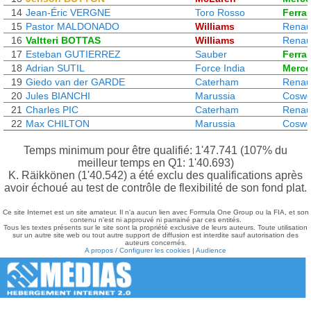
14
Jean-Éric VERGNE
Toro Rosso
Ferrar
15
Pastor MALDONADO
Williams
Renau
16
Valtteri BOTTAS
Williams
Renau
17
Esteban GUTIERREZ
Sauber
Ferrar
18
Adrian SUTIL
Force India
Merc
19
Giedo van der GARDE
Caterham
Renau
20
Jules BIANCHI
Marussia
Coswo
21
Charles PIC
Caterham
Renau
22
Max CHILTON
Marussia
Coswo
Temps minimum pour être qualifié: 1'47.741 (107% du
meilleur temps en Q1: 1'40.693)
K. Räikkönen (1'40.542) a été exclu des qualifications après
avoir échoué au test de contrôle de flexibilité de son fond plat.
Ce site Internet est un site amateur. Il n'a aucun lien avec Formula One Group ou la FIA, et son
contenu n'est ni approuvé ni parrainé par ces entités.
Tous les textes présents sur le site sont la propriété exclusive de leurs auteurs. Toute utilisation
sur un autre site web ou tout autre support de diffusion est interdite sauf autorisation des
auteurs concernés.
A propos / Configurer les cookies
|
Audience