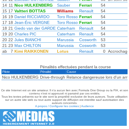
14
11
Nico HULKENBERG
Sauber
Ferrari
54
15
17
Valtteri BOTTAS
Williams
Renault
54
16
19
Daniel RICCIARDO
Toro Rosso
Ferrari
54
17
18
Jean-Éric VERGNE
Toro Rosso
Ferrari
54
18
21
Giedo van der GARDE
Caterham
Renault
54
19
20
Charles PIC
Caterham
Renault
54
20
22
Jules BIANCHI
Marussia
Cosworth
53
21
23
Max CHILTON
Marussia
Cosworth
53
ab
7
Kimi RAIKKONEN
Lotus
Renault
0
Accrochag
Pénalités effectuées pendant la course
Pilote
Pénalité
Cause
Nico HULKENBERG
Drive-through
Relance dangereuse lors d'un arr
Ce site Internet est un site amateur. Il n'a aucun lien avec Formula One Group ou la FIA, et son
contenu n'est ni approuvé ni parrainé par ces entités.
Tous les textes présents sur le site sont la propriété exclusive de leurs auteurs. Toute utilisation
sur un autre site web ou tout autre support de diffusion est interdite sauf autorisation des
auteurs concernés.
A propos / Configurer les cookies
|
Audience