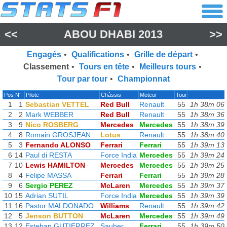
<<
ABOU DHABI 2013
>>
Engagés
•
Qualifications
•
Grille de départ
•
Classement
•
Tours en tête
•
Meilleurs tours
•
Tour par tour
•
Championnat
Pos
N°
Pilote
Châssis
Moteur
Tour
1
1
Sebastian VETTEL
Red Bull
Renault
55
1h 38m 06
2
2
Mark WEBBER
Red Bull
Renault
55
1h 38m 36
3
9
Nico ROSBERG
Mercedes
Mercedes
55
1h 38m 39
4
8
Romain GROSJEAN
Lotus
Renault
55
1h 38m 40
5
3
Fernando ALONSO
Ferrari
Ferrari
55
1h 39m 13
6
14
Paul di RESTA
Force India
Mercedes
55
1h 39m 24
7
10
Lewis HAMILTON
Mercedes
Mercedes
55
1h 39m 25
8
4
Felipe MASSA
Ferrari
Ferrari
55
1h 39m 28
9
6
Sergio PEREZ
McLaren
Mercedes
55
1h 39m 37
10
15
Adrian SUTIL
Force India
Mercedes
55
1h 39m 39
11
16
Pastor MALDONADO
Williams
Renault
55
1h 39m 42
12
5
Jenson BUTTON
McLaren
Mercedes
55
1h 39m 49
13
12
Esteban GUTIERREZ
Sauber
Ferrari
55
1h 39m 50