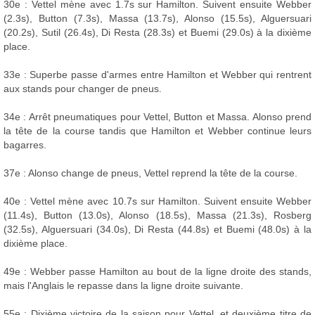
30e : Vettel mène avec 1.7s sur Hamilton. Suivent ensuite Webber
(2.3s), Button (7.3s), Massa (13.7s), Alonso (15.5s), Alguersuari
(20.2s), Sutil (26.4s), Di Resta (28.3s) et Buemi (29.0s) à la dixième
place.
33e : Superbe passe d'armes entre Hamilton et Webber qui rentrent
aux stands pour changer de pneus.
34e : Arrêt pneumatiques pour Vettel, Button et Massa. Alonso prend
la tête de la course tandis que Hamilton et Webber continue leurs
bagarres.
37e : Alonso change de pneus, Vettel reprend la tête de la course.
40e : Vettel mène avec 10.7s sur Hamilton. Suivent ensuite Webber
(11.4s), Button (13.0s), Alonso (18.5s), Massa (21.3s), Rosberg
(32.5s), Alguersuari (34.0s), Di Resta (44.8s) et Buemi (48.0s) à la
dixième place.
49e : Webber passe Hamilton au bout de la ligne droite des stands,
mais l'Anglais le repasse dans la ligne droite suivante.
55e : Dixième victoire de la saison pour Vettel, et deuxième titre de