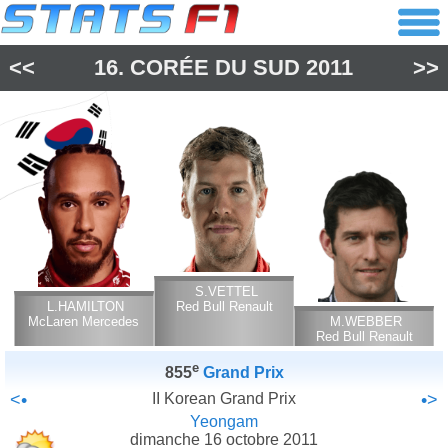
<<
16.
CORÉE DU SUD
2011
>>
S.VETTEL
L.HAMILTON
Red Bull Renault
McLaren Mercedes
M.WEBBER
Red Bull Renault
e
855
Grand Prix
<•
II Korean Grand Prix
•>
Yeongam
dimanche 16 octobre 2011