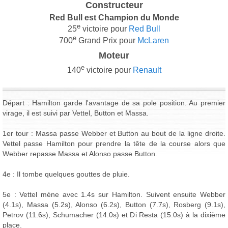
Constructeur
Red Bull est Champion du Monde
e
25
victoire pour
Red Bull
e
700
Grand Prix pour
McLaren
Moteur
e
140
victoire pour
Renault
Départ : Hamilton garde l'avantage de sa pole position. Au premier
virage, il est suivi par Vettel, Button et Massa.
1er tour : Massa passe Webber et Button au bout de la ligne droite.
Vettel passe Hamilton pour prendre la tête de la course alors que
Webber repasse Massa et Alonso passe Button.
4e : Il tombe quelques gouttes de pluie.
5e : Vettel mène avec 1.4s sur Hamilton. Suivent ensuite Webber
(4.1s), Massa (5.2s), Alonso (6.2s), Button (7.7s), Rosberg (9.1s),
Petrov (11.6s), Schumacher (14.0s) et Di Resta (15.0s) à la dixième
place.