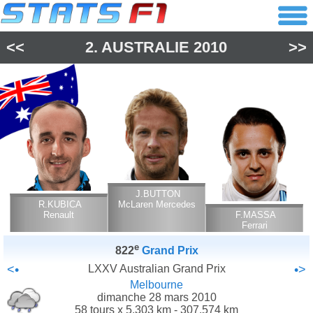
<<
2.
AUSTRALIE
2010
>>
J.BUTTON
R.KUBICA
McLaren Mercedes
Renault
F.MASSA
Ferrari
e
822
Grand Prix
<•
LXXV Australian Grand Prix
•>
Melbourne
dimanche 28 mars 2010
58 tours x 5.303 km - 307.574 km