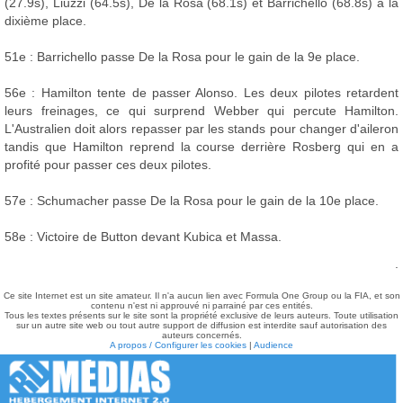
(27.9s), Liuzzi (64.5s), De la Rosa (68.1s) et Barrichello (68.8s) à la
dixième place.
51e : Barrichello passe De la Rosa pour le gain de la 9e place.
56e : Hamilton tente de passer Alonso. Les deux pilotes retardent
leurs freinages, ce qui surprend Webber qui percute Hamilton.
L'Australien doit alors repasser par les stands pour changer d'aileron
tandis que Hamilton reprend la course derrière Rosberg qui en a
profité pour passer ces deux pilotes.
57e : Schumacher passe De la Rosa pour le gain de la 10e place.
58e : Victoire de Button devant Kubica et Massa.
.
Ce site Internet est un site amateur. Il n'a aucun lien avec Formula One Group ou la FIA, et son
contenu n'est ni approuvé ni parrainé par ces entités.
Tous les textes présents sur le site sont la propriété exclusive de leurs auteurs. Toute utilisation
sur un autre site web ou tout autre support de diffusion est interdite sauf autorisation des
auteurs concernés.
A propos / Configurer les cookies
|
Audience