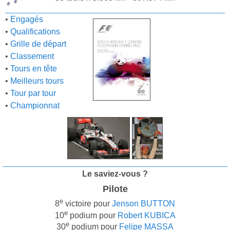
•
Engagés
•
Qualifications
•
Grille de départ
•
Classement
•
Tours en tête
•
Meilleurs tours
•
Tour par tour
•
Championnat
Le saviez-vous ?
Pilote
e
8
victoire pour
Jenson BUTTON
e
10
podium pour
Robert KUBICA
e
30
podium pour
Felipe MASSA