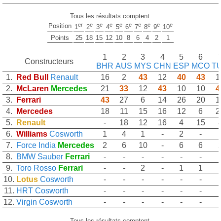
Tous les résultats comptent.
er
e
e
e
e
e
e
e
e
e
Position
1
2
3
4
5
6
7
8
9
10
Points
25
18
15
12
10
8
6
4
2
1
1
2
3
4
5
6
Constructeurs
BHR
AUS
MYS
CHN
ESP
MCO
T
1.
Red Bull
Renault
16
2
43
12
40
43
1
2.
McLaren
Mercedes
21
33
12
43
10
10
4
3.
Ferrari
43
27
6
14
26
20
1
4.
Mercedes
18
11
15
16
12
6
2
5.
Renault
-
18
12
16
4
15
6.
Williams
Cosworth
1
4
1
-
2
-
7.
Force India
Mercedes
2
6
10
-
6
6
8.
BMW Sauber
Ferrari
-
-
-
-
-
-
9.
Toro Rosso
Ferrari
-
-
2
-
1
1
10.
Lotus
Cosworth
-
-
-
-
-
-
11.
HRT
Cosworth
-
-
-
-
-
-
12.
Virgin
Cosworth
-
-
-
-
-
-
Tous les résultats comptent.