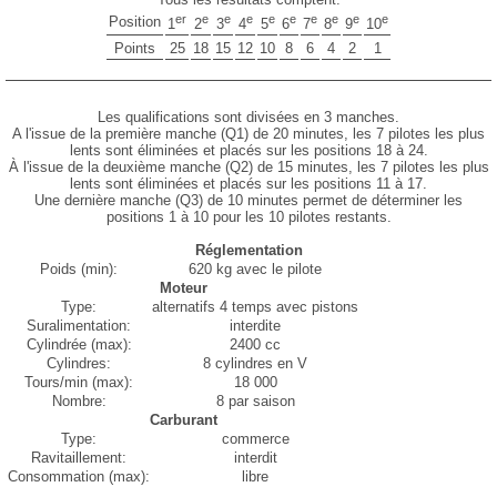
er
e
e
e
e
e
e
e
e
e
Position
1
2
3
4
5
6
7
8
9
10
Points
25
18
15
12
10
8
6
4
2
1
Les qualifications sont divisées en 3 manches.
A l'issue de la première manche (Q1) de 20 minutes, les 7 pilotes les plus
lents sont éliminées et placés sur les positions 18 à 24.
À l'issue de la deuxième manche (Q2) de 15 minutes, les 7 pilotes les plus
lents sont éliminées et placés sur les positions 11 à 17.
Une dernière manche (Q3) de 10 minutes permet de déterminer les
positions 1 à 10 pour les 10 pilotes restants.
Réglementation
Poids (min):
620 kg avec le pilote
Moteur
Type:
alternatifs 4 temps avec pistons
Suralimentation:
interdite
Cylindrée (max):
2400 cc
Cylindres:
8 cylindres en V
Tours/min (max):
18 000
Nombre:
8 par saison
Carburant
Type:
commerce
Ravitaillement:
interdit
Consommation (max):
libre