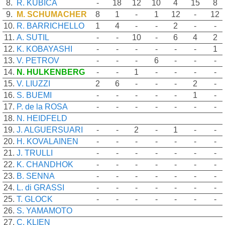
8.
R. KUBICA
-
18
12
10
4
15
8
9.
M. SCHUMACHER
8
1
-
1
12
-
12
10.
R. BARRICHELLO
1
4
-
-
2
-
-
11.
A. SUTIL
-
-
10
-
6
4
2
12.
K. KOBAYASHI
-
-
-
-
-
-
1
13.
V. PETROV
-
-
-
6
-
-
-
14.
N. HULKENBERG
-
-
1
-
-
-
-
15.
V. LIUZZI
2
6
-
-
-
2
-
16.
S. BUEMI
-
-
-
-
-
1
-
17.
P. de la ROSA
-
-
-
-
-
-
-
18.
N. HEIDFELD
19.
J. ALGUERSUARI
-
-
2
-
1
-
-
20.
H. KOVALAINEN
-
-
-
-
-
-
-
21.
J. TRULLI
-
-
-
-
-
-
-
22.
K. CHANDHOK
-
-
-
-
-
-
-
23.
B. SENNA
-
-
-
-
-
-
-
24.
L. di GRASSI
-
-
-
-
-
-
-
25.
T. GLOCK
-
-
-
-
-
-
-
26.
S. YAMAMOTO
27.
C. KLIEN