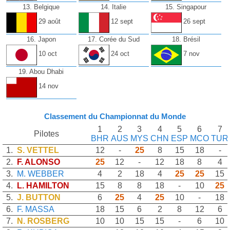
13. Belgique
14. Italie
15. Singapour
29 août
12 sept
26 sept
16. Japon
17. Corée du Sud
18. Brésil
10 oct
24 oct
7 nov
19. Abou Dhabi
14 nov
Classement du Championnat du Monde
1
2
3
4
5
6
7
Pilotes
BHR
AUS
MYS
CHN
ESP
MCO
TUR
1.
S. VETTEL
12
-
25
8
15
18
-
2.
F. ALONSO
25
12
-
12
18
8
4
3.
M. WEBBER
4
2
18
4
25
25
15
4.
L. HAMILTON
15
8
8
18
-
10
25
5.
J. BUTTON
6
25
4
25
10
-
18
6.
F. MASSA
18
15
6
2
8
12
6
7.
N. ROSBERG
10
10
15
15
-
6
10