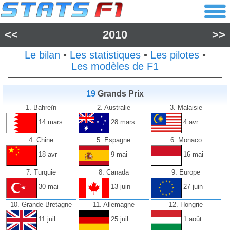
<<
2010
>>
Le bilan
•
Les statistiques
•
Les pilotes
•
Les modèles de F1
19
Grands Prix
1. Bahreïn
2. Australie
3. Malaisie
14 mars
28 mars
4 avr
4. Chine
5. Espagne
6. Monaco
18 avr
9 mai
16 mai
7. Turquie
8. Canada
9. Europe
30 mai
13 juin
27 juin
10. Grande-Bretagne
11. Allemagne
12. Hongrie
11 juil
25 juil
1 août