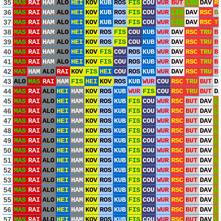
35
MAS
RAI
HAM
ALO
HEI
KOV
KUB
ROS
FIS
COU
WUR
BUT
LIU
DAV
R
36
MAS
RAI
HAM
ALO
HEI
KOV
KUB
ROS
FIS
COU
WUR
LIU
DAV
RSC
B
37
MAS
RAI
HAM
ALO
HEI
KOV
KUB
ROS
FIS
COU
WUR
LIU
DAV
RSC
T
38
MAS
RAI
HAM
ALO
HEI
KOV
ROS
FIS
COU
KUB
WUR
DAV
RSC
TRU
B
39
MAS
RAI
HAM
ALO
HEI
KOV
ROS
FIS
COU
KUB
WUR
DAV
RSC
TRU
B
40
MAS
RAI
HAM
ALO
HEI
KOV
FIS
COU
ROS
KUB
WUR
DAV
RSC
TRU
B
41
MAS
RAI
HAM
ALO
HEI
KOV
FIS
COU
ROS
KUB
WUR
DAV
RSC
TRU
B
42
MAS
HAM
ALO
RAI
KOV
FIS
HEI
COU
ROS
KUB
WUR
DAV
RSC
TRU
B
43
ALO
MAS
RAI
HAM
FIS
HEI
KOV
ROS
KUB
WUR
COU
RSC
TRU
BUT
D
44
MAS
RAI
ALO
HEI
HAM
KOV
ROS
KUB
WUR
FIS
COU
RSC
TRU
BUT
D
45
MAS
RAI
ALO
HEI
HAM
KOV
ROS
KUB
FIS
COU
WUR
RSC
BUT
DAV
L
46
MAS
RAI
ALO
HEI
HAM
KOV
ROS
KUB
FIS
COU
WUR
RSC
BUT
DAV
L
47
MAS
RAI
ALO
HEI
HAM
KOV
ROS
KUB
FIS
COU
WUR
RSC
BUT
DAV
L
48
MAS
RAI
ALO
HEI
HAM
KOV
ROS
KUB
FIS
COU
WUR
RSC
BUT
DAV
L
49
MAS
RAI
ALO
HEI
HAM
KOV
ROS
KUB
FIS
COU
WUR
RSC
BUT
DAV
L
50
MAS
RAI
ALO
HEI
HAM
KOV
ROS
KUB
FIS
COU
WUR
RSC
BUT
DAV
L
51
MAS
RAI
ALO
HEI
HAM
KOV
ROS
KUB
FIS
COU
WUR
RSC
BUT
DAV
L
52
MAS
RAI
ALO
HEI
HAM
KOV
ROS
KUB
FIS
COU
WUR
RSC
BUT
DAV
L
53
MAS
RAI
ALO
HEI
HAM
KOV
ROS
KUB
FIS
COU
WUR
RSC
BUT
DAV
L
54
MAS
RAI
ALO
HEI
HAM
KOV
ROS
KUB
FIS
COU
WUR
RSC
BUT
DAV
L
55
MAS
RAI
ALO
HEI
HAM
KOV
ROS
KUB
FIS
COU
WUR
RSC
BUT
DAV
L
56
MAS
RAI
ALO
HEI
HAM
KOV
ROS
KUB
FIS
COU
WUR
RSC
BUT
DAV
L
57
MAS
RAI
ALO
HEI
HAM
KOV
ROS
KUB
FIS
COU
WUR
RSC
BUT
DAV
L