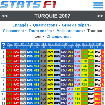
<<
TURQUIE 2007
>>
Engagés
•
Qualifications
•
Grille de départ
•
Classement
•
Tours en tête
•
Meilleurs tours
•
Tour par
tour
•
Championnat
MAS
HAM
RAI
ALO
KUB
HEI
KOV
ROS
TRU
FIS
DAV
WEB
COU
WUR
L
1
2
3
4
5
6
7
8
9
10
11
12
13
14
1
1
MAS
RAI
HAM
KUB
HEI
ALO
KOV
ROS
COU
WEB
WUR
LIU
FIS
DAV
R
2
MAS
RAI
HAM
KUB
HEI
ALO
KOV
ROS
COU
WEB
WUR
LIU
FIS
DAV
R
3
MAS
RAI
HAM
KUB
HEI
ALO
KOV
ROS
COU
WEB
WUR
FIS
LIU
DAV
R
4
MAS
RAI
HAM
KUB
HEI
ALO
KOV
ROS
COU
WEB
WUR
FIS
LIU
DAV
R
5
MAS
RAI
HAM
KUB
HEI
ALO
KOV
ROS
COU
WEB
WUR
FIS
LIU
DAV
R
6
MAS
RAI
HAM
KUB
HEI
ALO
KOV
ROS
COU
WEB
WUR
FIS
LIU
DAV
R
7
MAS
RAI
HAM
KUB
HEI
ALO
KOV
ROS
COU
WEB
WUR
FIS
LIU
DAV
R
8
MAS
RAI
HAM
KUB
HEI
ALO
KOV
ROS
COU
WEB
WUR
FIS
LIU
DAV
R
9
MAS
RAI
HAM
KUB
HEI
ALO
KOV
ROS
COU
WUR
FIS
LIU
DAV
RSC
B
10
MAS
RAI
HAM
KUB
HEI
ALO
KOV
ROS
COU
WUR
FIS
LIU
DAV
RSC
B
11
MAS
RAI
HAM
KUB
HEI
ALO
KOV
ROS
COU
WUR
FIS
LIU
DAV
RSC
B
12
MAS
RAI
HAM
KUB
HEI
ALO
KOV
ROS
COU
WUR
FIS
LIU
DAV
RSC
B