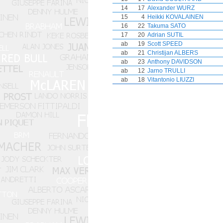
14
17
Alexander WURZ
15
4
Heikki KOVALAINEN
16
22
Takuma SATO
17
20
Adrian SUTIL
ab
19
Scott SPEED
ab
21
Christijan ALBERS
ab
23
Anthony DAVIDSON
ab
12
Jarno TRULLI
ab
18
Vitantonio LIUZZI