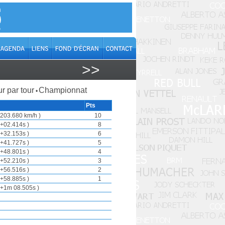
>>
r par tour
Championnat
•
Pts
203.680 km/h )
10
+02.414s )
8
+32.153s )
6
+41.727s )
5
+48.801s )
4
+52.210s )
3
+56.516s )
2
+58.885s )
1
+1m 08.505s )