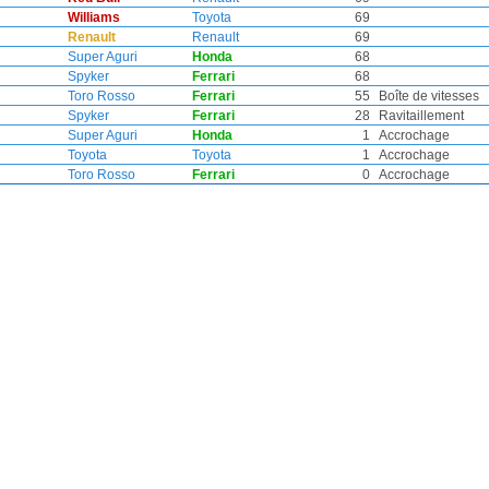
Williams
Toyota
69
Renault
Renault
69
Super Aguri
Honda
68
Spyker
Ferrari
68
Toro Rosso
Ferrari
55
Boîte de vitesses
Spyker
Ferrari
28
Ravitaillement
Super Aguri
Honda
1
Accrochage
Toyota
Toyota
1
Accrochage
Toro Rosso
Ferrari
0
Accrochage