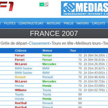
OFF
ON
FRANCE 2007
Grille de départ
Classement
Tours en tête
Meilleurs tours
Tou
•
•
•
•
Châssis
Moteur
Tour
Ferrari
Ferrari
70
1h 30m 54.200s
( 
Ferrari
Ferrari
70
1h 30m 56.614s
( 
McLaren
Mercedes
70
1h 31m 26.353s
( 
BMW Sauber
BMW
70
1h 31m 35.927s
( 
BMW Sauber
BMW
70
1h 31m 43.001s
( 
Renault
Renault
70
1h 31m 46.410s
( 
McLaren
Mercedes
70
1h 31m 50.716s
( 
Honda
Honda
70
1h 31m 53.085s
( 
Williams
Toyota
70
1h 32m 02.705s
( 
Toyota
Toyota
69
Honda
Honda
69
Red Bull
Renault
69
Red Bull
Renault
69