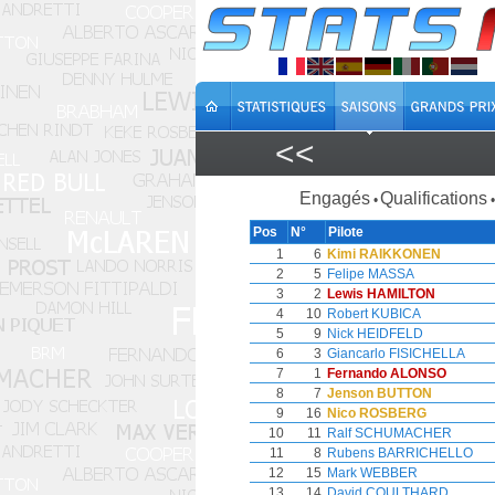
<<
Engagés
Qualifications
•
•
Pos
N°
Pilote
1
6
Kimi RAIKKONEN
2
5
Felipe MASSA
3
2
Lewis HAMILTON
4
10
Robert KUBICA
5
9
Nick HEIDFELD
6
3
Giancarlo FISICHELLA
7
1
Fernando ALONSO
8
7
Jenson BUTTON
9
16
Nico ROSBERG
10
11
Ralf SCHUMACHER
11
8
Rubens BARRICHELLO
12
15
Mark WEBBER
13
14
David COULTHARD