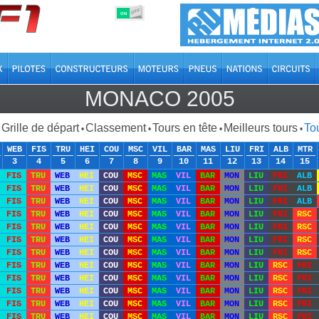
OFF
ON
MONACO 2005
Grille de départ
Classement
Tours en tête
Meilleurs tours
Tou
•
•
•
•
WEB
FIS
TRU
HEI
COU
MSC
VIL
BAR
MAS
LIU
FRI
ALB
MTR
3
4
5
6
7
8
9
10
11
12
13
14
15
FIS
TRU
WEB
HEI
COU
MSC
MAS
VIL
BAR
MON
LIU
FRI
ALB
FIS
TRU
WEB
HEI
COU
MSC
MAS
VIL
BAR
MON
LIU
FRI
ALB
FIS
TRU
WEB
HEI
COU
MSC
MAS
VIL
BAR
MON
LIU
FRI
ALB
FIS
TRU
WEB
HEI
COU
MSC
MAS
VIL
BAR
MON
LIU
FRI
RSC
FIS
TRU
WEB
HEI
COU
MSC
MAS
VIL
BAR
MON
LIU
FRI
RSC
FIS
TRU
WEB
HEI
COU
MSC
MAS
VIL
BAR
MON
LIU
FRI
RSC
FIS
TRU
WEB
HEI
COU
MSC
MAS
VIL
BAR
MON
LIU
FRI
RSC
FIS
TRU
WEB
HEI
COU
MSC
MAS
VIL
BAR
MON
LIU
RSC
FRI
FIS
TRU
WEB
HEI
COU
MSC
MAS
VIL
BAR
MON
LIU
RSC
FRI
FIS
TRU
WEB
HEI
COU
MSC
MAS
VIL
BAR
MON
LIU
RSC
FRI
FIS
TRU
WEB
HEI
COU
MSC
MAS
VIL
BAR
MON
LIU
RSC
FRI
FIS
TRU
WEB
HEI
COU
MSC
MAS
VIL
BAR
MON
LIU
RSC
FRI