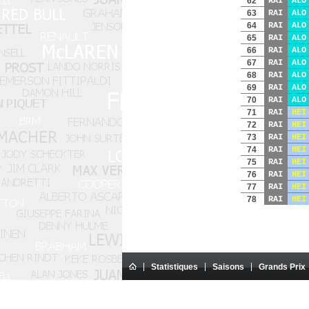
62
RAI
ALO
63
RAI
ALO
64
RAI
ALO
65
RAI
ALO
66
RAI
ALO
67
RAI
ALO
68
RAI
ALO
69
RAI
ALO
70
RAI
ALO
71
RAI
HEI
72
RAI
HEI
73
RAI
HEI
74
RAI
HEI
75
RAI
HEI
76
RAI
HEI
77
RAI
HEI
78
RAI
HEI
Statistiques
Saisons
Grands Prix
Ce site Internet est un si
Tous les textes présents sur le site sont la propriété 