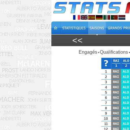
<<
Engagés
Qualifications
•
•
RAI
ALO
1
2
1
RAI
ALO
2
RAI
ALO
3
RAI
ALO
4
RAI
ALO
5
RAI
ALO
6
RAI
ALO
7
RAI
ALO
8
RAI
ALO
9
RAI
ALO
10
RAI
ALO
11
RAI
ALO
12
RAI
ALO