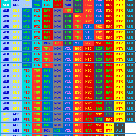
ALO
WEB
HEI
MAS
FIS
BAR
MON
LIU
RSC
VIL
MSC
MTR
ALB
WEB
HEI
MAS
FIS
BAR
MON
TRU
LIU
RSC
VIL
MSC
MTR
ALB
WEB
HEI
MAS
FIS
BAR
MON
LIU
RSC
TRU
VIL
MSC
MTR
ALB
WEB
HEI
MAS
FIS
BAR
MON
LIU
TRU
RSC
VIL
MSC
MTR
ALB
WEB
HEI
MAS
FIS
BAR
MON
LIU
TRU
VIL
RSC
MSC
MTR
ALB
WEB
HEI
MAS
FIS
BAR
MON
LIU
TRU
VIL
RSC
MSC
MTR
ALB
WEB
HEI
MAS
FIS
BAR
MON
LIU
TRU
VIL
RSC
MSC
MTR
ALB
WEB
HEI
MAS
FIS
MON
TRU
LIU
VIL
RSC
MSC
BAR
MTR
ALB
WEB
HEI
MAS
FIS
TRU
MON
VIL
RSC
MSC
LIU
BAR
MTR
ALB
WEB
HEI
MAS
FIS
TRU
MON
VIL
RSC
MSC
LIU
BAR
MTR
ALB
WEB
HEI
MAS
FIS
TRU
MON
VIL
RSC
MSC
LIU
BAR
MTR
ALB
WEB
HEI
MAS
FIS
TRU
MON
VIL
RSC
MSC
LIU
BAR
MTR
ALB
WEB
HEI
FIS
TRU
MAS
MON
VIL
RSC
MSC
LIU
BAR
MTR
ALB
WEB
HEI
FIS
TRU
MAS
MON
VIL
RSC
MSC
LIU
BAR
MTR
ALB
WEB
HEI
FIS
TRU
MAS
MON
VIL
RSC
MSC
LIU
BAR
MTR
ALB
WEB
HEI
FIS
TRU
MAS
MON
VIL
RSC
MSC
LIU
BAR
MTR
ALB
WEB
HEI
FIS
TRU
MAS
MON
VIL
RSC
MSC
LIU
BAR
MTR
ALB
WEB
HEI
FIS
TRU
MAS
MON
VIL
RSC
MSC
LIU
BAR
MTR
ALB
WEB
HEI
FIS
TRU
MAS
MON
VIL
RSC
MSC
BAR
LIU
MTR
ALB
WEB
HEI
FIS
TRU
MAS
MON
VIL
RSC
MSC
BAR
LIU
MTR
ALB
HEI
WEB
FIS
TRU
MAS
MON
VIL
RSC
BAR
MSC
LIU
MTR
ALB
HEI
WEB
FIS
TRU
MAS
MON
VIL
RSC
BAR
LIU
MSC
MTR
ALB
HEI
WEB
FIS
TRU
MAS
MON
VIL
RSC
BAR
MSC
MTR
ALB
HEI
WEB
FIS
TRU
MON
MAS
VIL
RSC
BAR
MSC
MTR
ALB