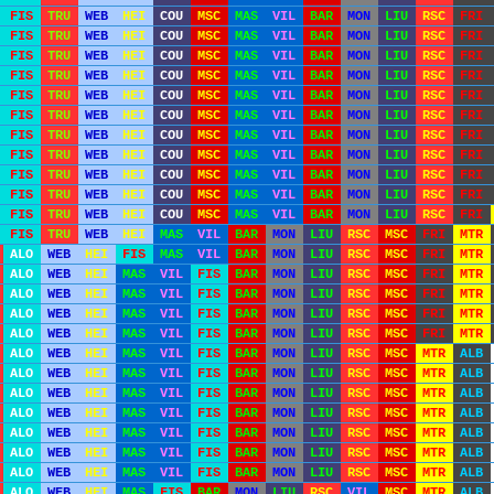
FIS
TRU
WEB
HEI
COU
MSC
MAS
VIL
BAR
MON
LIU
RSC
FRI
FIS
TRU
WEB
HEI
COU
MSC
MAS
VIL
BAR
MON
LIU
RSC
FRI
FIS
TRU
WEB
HEI
COU
MSC
MAS
VIL
BAR
MON
LIU
RSC
FRI
FIS
TRU
WEB
HEI
COU
MSC
MAS
VIL
BAR
MON
LIU
RSC
FRI
FIS
TRU
WEB
HEI
COU
MSC
MAS
VIL
BAR
MON
LIU
RSC
FRI
FIS
TRU
WEB
HEI
COU
MSC
MAS
VIL
BAR
MON
LIU
RSC
FRI
FIS
TRU
WEB
HEI
COU
MSC
MAS
VIL
BAR
MON
LIU
RSC
FRI
FIS
TRU
WEB
HEI
COU
MSC
MAS
VIL
BAR
MON
LIU
RSC
FRI
FIS
TRU
WEB
HEI
COU
MSC
MAS
VIL
BAR
MON
LIU
RSC
FRI
FIS
TRU
WEB
HEI
COU
MSC
MAS
VIL
BAR
MON
LIU
RSC
FRI
FIS
TRU
WEB
HEI
COU
MSC
MAS
VIL
BAR
MON
LIU
RSC
FRI
FIS
TRU
WEB
HEI
MAS
VIL
BAR
MON
LIU
RSC
MSC
FRI
MTR
ALO
WEB
HEI
FIS
MAS
VIL
BAR
MON
LIU
RSC
MSC
FRI
MTR
ALO
WEB
HEI
MAS
VIL
FIS
BAR
MON
LIU
RSC
MSC
FRI
MTR
ALO
WEB
HEI
MAS
VIL
FIS
BAR
MON
LIU
RSC
MSC
FRI
MTR
ALO
WEB
HEI
MAS
VIL
FIS
BAR
MON
LIU
RSC
MSC
FRI
MTR
ALO
WEB
HEI
MAS
VIL
FIS
BAR
MON
LIU
RSC
MSC
FRI
MTR
ALO
WEB
HEI
MAS
VIL
FIS
BAR
MON
LIU
RSC
MSC
MTR
ALB
ALO
WEB
HEI
MAS
VIL
FIS
BAR
MON
LIU
RSC
MSC
MTR
ALB
ALO
WEB
HEI
MAS
VIL
FIS
BAR
MON
LIU
RSC
MSC
MTR
ALB
ALO
WEB
HEI
MAS
VIL
FIS
BAR
MON
LIU
RSC
MSC
MTR
ALB
ALO
WEB
HEI
MAS
VIL
FIS
BAR
MON
LIU
RSC
MSC
MTR
ALB
ALO
WEB
HEI
MAS
VIL
FIS
BAR
MON
LIU
RSC
MSC
MTR
ALB
ALO
WEB
HEI
MAS
VIL
FIS
BAR
MON
LIU
RSC
MSC
MTR
ALB
ALO
WEB
HEI
MAS
FIS
BAR
MON
LIU
RSC
VIL
MSC
MTR
ALB