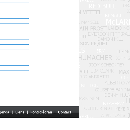
genda
Liens
Fond d'écran
Contact
i parrainé par ces entités.
n est interdite sauf autorisation des auteurs concernés.