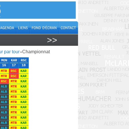
>>
r par tour
Championnat
•
MON
KAR
RSC
16
17
18
MTR
RSC
KAR
MTR
RSC
KAR
RSC
MTR
KAR
ALB
MTR
KAR
ALB
MTR
KAR
ALB
MTR
KAR
ALB
MTR
KAR
ALB
MTR
KAR
ALB
MTR
KAR
ALB
MTR
KAR
ALB
MTR
KAR
ALB
MTR
KAR