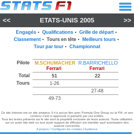
<<
ETATS-UNIS 2005
>>
Engagés
•
Qualifications
•
Grille de départ
•
Classement
•
Tours en tête
•
Meilleurs tours
•
Tour par tour
•
Championnat
Pilote
M.SCHUMACHER
R.BARRICHELLO
Ferrari
Ferrari
Total
51
22
Tours
1-26
27-48
49-73
Ce site Internet est un site amateur. Il n'a aucun lien avec Formula One Group ou la FIA, et son
contenu n'est ni approuvé ni parrainé par ces entités.
Tous les textes présents sur le site sont la propriété exclusive de leurs auteurs. Toute utilisation
sur un autre site web ou tout autre support de diffusion est interdite sauf autorisation des
auteurs concernés.
A propos / Configurer les cookies
|
Audience