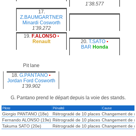
1'38.577
17.
Z.BAUMGARTNER
Minardi
Cosworth
1'39.272
19.
F.ALONSO
•
Renault
20.
T.SATO
•
BAR
Honda
Pit lane
18.
G.PANTANO
•
Jordan
Ford Cosworth
1'39.902
G. Pantano prend le départ depuis la voie des stands.
Pilote
Pénalité
Cause
Giorgio PANTANO (18e)
Rétrogradé de 10 places
Changement de 
Fernando ALONSO (19e)
Rétrogradé de 10 places
Changement de 
Takuma SATO (20e)
Rétrogradé de 10 places
Changement de 