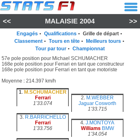
<<
MALAISIE 2004
>>
Engagés
•
Qualifications
•
Grille de départ
•
Classement
•
Tours en tête
•
Meilleurs tours
•
Tour par tour
•
Championnat
57e pole position pour Michael SCHUMACHER
168e pole position pour Ferrari en tant que constructeur
168e pole position pour Ferrari en tant que motoriste
Moyenne : 214.397 km/h
1
.
M.SCHUMACHER
Ferrari
2.
M.WEBBER
1'33.074
Jaguar
Cosworth
1'33.715
3.
R.BARRICHELLO
Ferrari
4.
J.MONTOYA
1'33.756
Williams
BMW
1'34.054