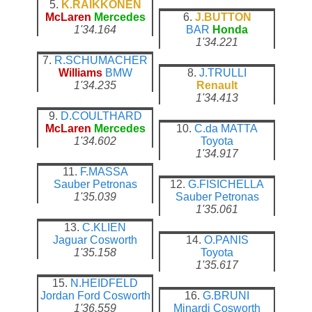
5.
K.RAIKKONEN
McLaren
Mercedes
6.
J.BUTTON
1'34.164
BAR
Honda
1'34.221
7.
R.SCHUMACHER
Williams
BMW
8.
J.TRULLI
1'34.235
Renault
1'34.413
9.
D.COULTHARD
McLaren
Mercedes
10.
C.da MATTA
1'34.602
Toyota
1'34.917
11.
F.MASSA
Sauber
Petronas
12.
G.FISICHELLA
1'35.039
Sauber
Petronas
1'35.061
13.
C.KLIEN
Jaguar
Cosworth
14.
O.PANIS
1'35.158
Toyota
1'35.617
15.
N.HEIDFELD
Jordan
Ford Cosworth
16.
G.BRUNI
1'36.559
Minardi
Cosworth