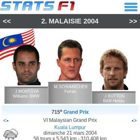
<<
2.
MALAISIE
2004
>>
M.SCHUMACHER
J.MONTOYA
Ferrari
Williams BMW
J.BUTTON
BAR Honda
e
715
Grand Prix
<•
VI Malaysian Grand Prix
•>
Kuala Lumpur
dimanche 21 mars 2004
56 tours x 5.543 km - 310.408 km