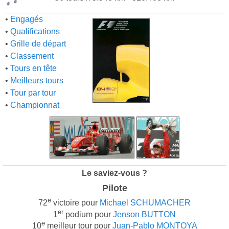
•
Engagés
•
Qualifications
•
Grille de départ
•
Classement
•
Tours en tête
•
Meilleurs tours
•
Tour par tour
•
Championnat
Le saviez-vous ?
Pilote
e
72
victoire pour
Michael SCHUMACHER
er
1
podium pour
Jenson BUTTON
e
10
meilleur tour pour
Juan-Pablo MONTOYA