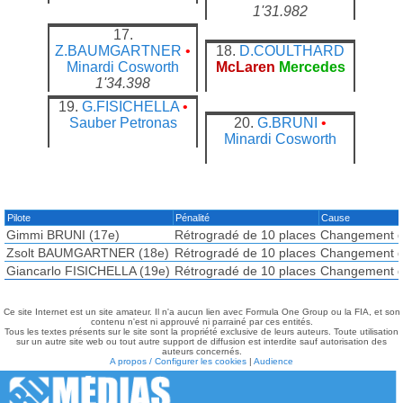
1'31.982
17.
Z.BAUMGARTNER
•
18.
D.COULTHARD
Minardi
Cosworth
McLaren
Mercedes
1'34.398
19.
G.FISICHELLA
•
Sauber
Petronas
20.
G.BRUNI
•
Minardi
Cosworth
Pilote
Pénalité
Cause
Gimmi BRUNI (17e)
Rétrogradé de 10 places
Changement d
Zsolt BAUMGARTNER (18e)
Rétrogradé de 10 places
Changement d
Giancarlo FISICHELLA (19e)
Rétrogradé de 10 places
Changement d
Ce site Internet est un site amateur. Il n'a aucun lien avec Formula One Group ou la FIA, et son
contenu n'est ni approuvé ni parrainé par ces entités.
Tous les textes présents sur le site sont la propriété exclusive de leurs auteurs. Toute utilisation
sur un autre site web ou tout autre support de diffusion est interdite sauf autorisation des
auteurs concernés.
A propos / Configurer les cookies
|
Audience