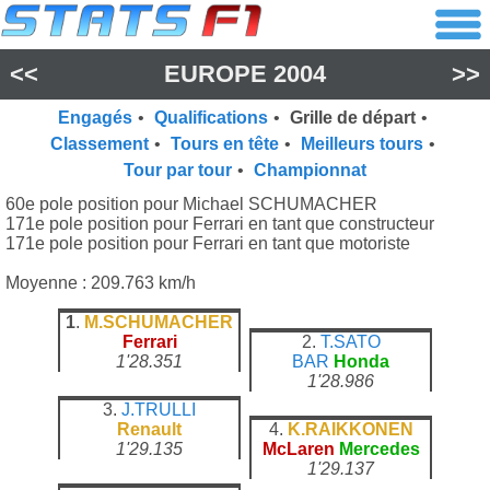
<<
EUROPE 2004
>>
Engagés
•
Qualifications
•
Grille de départ
•
Classement
•
Tours en tête
•
Meilleurs tours
•
Tour par tour
•
Championnat
60e pole position pour Michael SCHUMACHER
171e pole position pour Ferrari en tant que constructeur
171e pole position pour Ferrari en tant que motoriste
Moyenne : 209.763 km/h
1
.
M.SCHUMACHER
Ferrari
2.
T.SATO
1'28.351
BAR
Honda
1'28.986
3.
J.TRULLI
Renault
4.
K.RAIKKONEN
1'29.135
McLaren
Mercedes
1'29.137