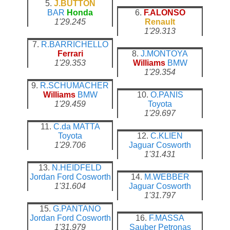
5.
J.BUTTON
BAR
Honda
6.
F.ALONSO
1'29.245
Renault
1'29.313
7.
R.BARRICHELLO
Ferrari
8.
J.MONTOYA
1'29.353
Williams
BMW
1'29.354
9.
R.SCHUMACHER
Williams
BMW
10.
O.PANIS
1'29.459
Toyota
1'29.697
11.
C.da MATTA
Toyota
12.
C.KLIEN
1'29.706
Jaguar
Cosworth
1'31.431
13.
N.HEIDFELD
Jordan
Ford Cosworth
14.
M.WEBBER
1'31.604
Jaguar
Cosworth
1'31.797
15.
G.PANTANO
Jordan
Ford Cosworth
16.
F.MASSA
1'31.979
Sauber
Petronas