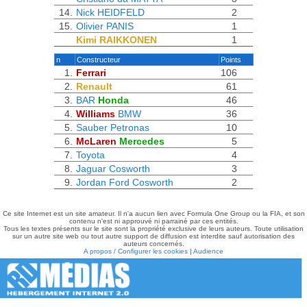
14.
Nick HEIDFELD
2
15.
Olivier PANIS
1
Kimi RAIKKONEN
1
n
Constructeur
Points
1.
Ferrari
106
2.
Renault
61
3.
BAR
Honda
46
4.
Williams
BMW
36
5.
Sauber
Petronas
10
6.
McLaren
Mercedes
5
7.
Toyota
4
8.
Jaguar
Cosworth
3
9.
Jordan
Ford Cosworth
2
Ce site Internet est un site amateur. Il n'a aucun lien avec Formula One Group ou la FIA, et son
contenu n'est ni approuvé ni parrainé par ces entités.
Tous les textes présents sur le site sont la propriété exclusive de leurs auteurs. Toute utilisation
sur un autre site web ou tout autre support de diffusion est interdite sauf autorisation des
auteurs concernés.
A propos / Configurer les cookies
|
Audience