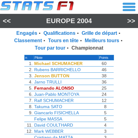
<<
EUROPE 2004
>>
Engagés
•
Qualifications
•
Grille de départ
•
Classement
•
Tours en tête
•
Meilleurs tours
•
Tour par tour
•
Championnat
n
Pilote
Points
1.
Michael SCHUMACHER
60
2.
Rubens BARRICHELLO
46
3.
Jenson BUTTON
38
4.
Jarno TRULLI
36
5.
Fernando ALONSO
25
6.
Juan-Pablo MONTOYA
24
7.
Ralf SCHUMACHER
12
8.
Takuma SATO
8
9.
Giancarlo FISICHELLA
5
Felipe MASSA
5
11.
David COULTHARD
4
12.
Mark WEBBER
3
Cristiano da MATTA
3