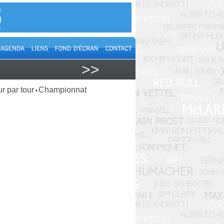
>>
r par tour
Championnat
•