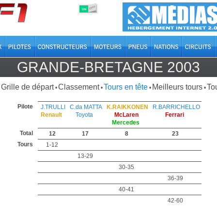
OFF
ON
GRANDE-BRETAGNE 2003
Grille de départ
Classement
Tours en tête
Meilleurs tours
Tou
•
•
•
•
Pilote
J.TRULLI
C.da MATTA
K.RAIKKONEN
R.BARRICHELLO
Renault
Toyota
McLaren
Ferrari
Mercedes
Total
12
17
8
23
Tours
1-12
13-29
30-35
36-39
40-41
42-60