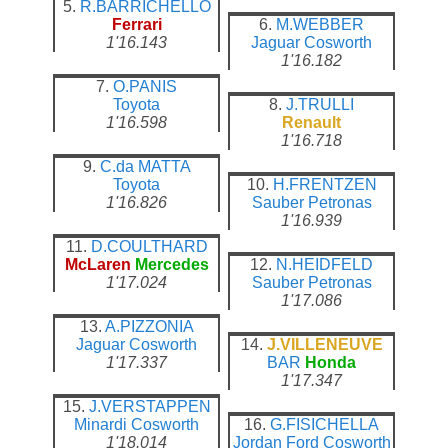
5.
R.BARRICHELLO
Ferrari
6.
M.WEBBER
1'16.143
Jaguar
Cosworth
1'16.182
7.
O.PANIS
Toyota
8.
J.TRULLI
1'16.598
Renault
1'16.718
9.
C.da MATTA
Toyota
10.
H.FRENTZEN
1'16.826
Sauber
Petronas
1'16.939
11.
D.COULTHARD
McLaren
Mercedes
12.
N.HEIDFELD
1'17.024
Sauber
Petronas
1'17.086
13.
A.PIZZONIA
Jaguar
Cosworth
14.
J.VILLENEUVE
1'17.337
BAR
Honda
1'17.347
15.
J.VERSTAPPEN
Minardi
Cosworth
16.
G.FISICHELLA
1'18.014
Jordan
Ford Cosworth