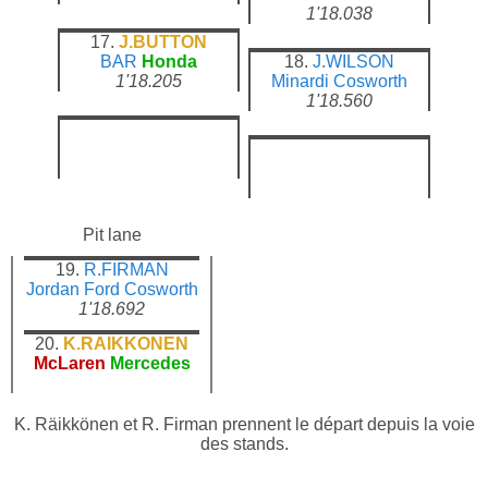
1'18.038
17.
J.BUTTON
BAR
Honda
18.
J.WILSON
1'18.205
Minardi
Cosworth
1'18.560
Pit lane
19.
R.FIRMAN
Jordan
Ford Cosworth
1'18.692
20.
K.RAIKKONEN
McLaren
Mercedes
K. Räikkönen et R. Firman prennent le départ depuis la voie
des stands.