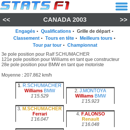
<<
CANADA 2003
>>
Engagés
•
Qualifications
•
Grille de départ
•
Classement
•
Tours en tête
•
Meilleurs tours
•
Tour par tour
•
Championnat
3e pole position pour Ralf SCHUMACHER
121e pole position pour Williams en tant que constructeur
28e pole position pour BMW en tant que motoriste
Moyenne : 207.862 km/h
1
.
R.SCHUMACHER
Williams
BMW
2.
J.MONTOYA
1'15.529
Williams
BMW
1'15.923
3.
M.SCHUMACHER
Ferrari
4.
F.ALONSO
1'16.047
Renault
1'16.048