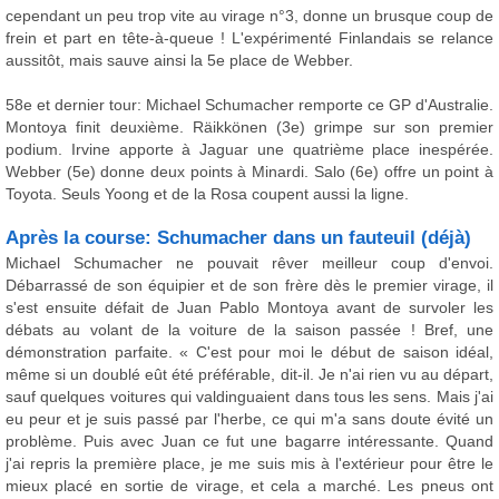
cependant un peu trop vite au virage n°3, donne un brusque coup de
frein et part en tête-à-queue ! L'expérimenté Finlandais se relance
aussitôt, mais sauve ainsi la 5e place de Webber.
58e et dernier tour: Michael Schumacher remporte ce GP d'Australie.
Montoya finit deuxième. Räikkönen (3e) grimpe sur son premier
podium. Irvine apporte à Jaguar une quatrième place inespérée.
Webber (5e) donne deux points à Minardi. Salo (6e) offre un point à
Toyota. Seuls Yoong et de la Rosa coupent aussi la ligne.
Après la course: Schumacher dans un fauteuil (déjà)
Michael Schumacher ne pouvait rêver meilleur coup d'envoi.
Débarrassé de son équipier et de son frère dès le premier virage, il
s'est ensuite défait de Juan Pablo Montoya avant de survoler les
débats au volant de la voiture de la saison passée ! Bref, une
démonstration parfaite. « C'est pour moi le début de saison idéal,
même si un doublé eût été préférable, dit-il. Je n'ai rien vu au départ,
sauf quelques voitures qui valdinguaient dans tous les sens. Mais j'ai
eu peur et je suis passé par l'herbe, ce qui m'a sans doute évité un
problème. Puis avec Juan ce fut une bagarre intéressante. Quand
j'ai repris la première place, je me suis mis à l'extérieur pour être le
mieux placé en sortie de virage, et cela a marché. Les pneus ont