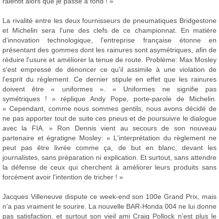
ralentit alors que je passe à fond ! »
La rivalité entre les deux fournisseurs de pneumatiques Bridgestone
et Michelin sera l'une des clefs de ce championnat. En matière
d'innovation technologique, l'entreprise française étonne en
présentant des gommes dont les rainures sont asymétriques, afin de
réduire l'usure et améliorer la tenue de route. Problème: Max Mosley
s'est empressé de dénoncer ce qu'il assimile à une violation de
l'esprit du règlement. Ce dernier stipule en effet que les rainures
doivent être « uniformes ». « Uniformes ne signifie pas
symétriques ! » réplique Andy Pope, porte-parole de Michelin.
« Cependant, comme nous sommes gentils, nous avons décidé de
ne pas apporter tout de suite ces pneus et de poursuivre le dialogue
avec la FIA. » Ron Dennis vient au secours de son nouveau
partenaire et égratigne Mosley: « L'interprétation du règlement ne
peut pas être livrée comme ça, de but en blanc, devant les
journalistes, sans préparation ni explication. Et surtout, sans attendre
la défense de ceux qui cherchent à améliorer leurs produits sans
forcément avoir l'intention de tricher ! »
Jacques Villeneuve dispute ce week-end son 100e Grand Prix, mais
n'a pas vraiment le sourire. La nouvelle BAR-Honda 004 ne lui donne
pas satisfaction, et surtout son vieil ami Craig Pollock n'est plus le