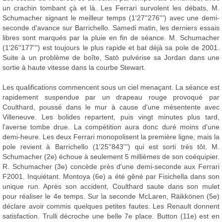
un crachin tombant çà et là. Les Ferrari survolent les débats, M.
Schumacher signant le meilleur temps (1'27''276''') avec une demi-
seconde d'avance sur Barrichello. Samedi matin, les derniers essais
libres sont marqués par la pluie en fin de séance. M. Schumacher
(1'26''177''') est toujours le plus rapide et bat déjà sa pole de 2001.
Suite à un problème de boîte, Satō pulvérise sa Jordan dans une
sortie à haute vitesse dans la courbe Stewart.
Les qualifications commencent sous un ciel menaçant. La séance est
rapidement suspendue par un drapeau rouge provoqué par
Coulthard, poussé dans le mur à cause d'une mésentente avec
Villeneuve. Les bolides repartent, puis vingt minutes plus tard,
l'averse tombe drue. La compétition aura donc duré moins d'une
demi-heure. Les deux Ferrari monopolisent la première ligne, mais la
pole revient à Barrichello (1'25''843''') qui est sorti très tôt. M.
Schumacher (2e) échoue à seulement 5 millièmes de son coéquipier.
R. Schumacher (3e) concède près d'une demi-seconde aux Ferrari
F2001. Inquiétant. Montoya (6e) a été gêné par Fisichella dans son
unique run. Après son accident, Coulthard saute dans son mulet
pour réaliser le 4e temps. Sur la seconde McLaren, Räikkönen (5e)
déclare avoir commis quelques petites fautes. Les Renault donnent
satisfaction. Trulli décroche une belle 7e place. Button (11e) est en