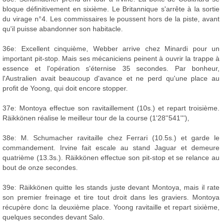
bloque définitivement en sixième. Le Britannique s'arrête à la sortie
du virage n°4. Les commissaires le poussent hors de la piste, avant
qu'il puisse abandonner son habitacle.
36e: Excellent cinquième, Webber arrive chez Minardi pour un
important pit-stop. Mais ses mécaniciens peinent à ouvrir la trappe à
essence et l'opération s'éternise 35 secondes. Par bonheur,
l'Australien avait beaucoup d'avance et ne perd qu'une place au
profit de Yoong, qui doit encore stopper.
37e: Montoya effectue son ravitaillement (10s.) et repart troisième.
Räikkönen réalise le meilleur tour de la course (1'28''541'''),
38e: M. Schumacher ravitaille chez Ferrari (10.5s.) et garde le
commandement. Irvine fait escale au stand Jaguar et demeure
quatrième (13.3s.). Räikkönen effectue son pit-stop et se relance au
bout de onze secondes.
39e: Räikkönen quitte les stands juste devant Montoya, mais il rate
son premier freinage et tire tout droit dans les graviers. Montoya
récupère donc la deuxième place. Yoong ravitaille et repart sixième,
quelques secondes devant Salo.