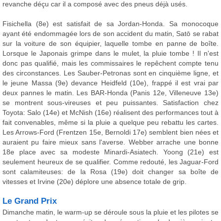
revanche déçu car il a composé avec des pneus déjà usés.
Fisichella (8e) est satisfait de sa Jordan-Honda. Sa monocoque
ayant été endommagée lors de son accident du matin, Satō se rabat
sur la voiture de son équipier, laquelle tombe en panne de boîte.
Lorsque le Japonais grimpe dans le mulet, la pluie tombe ! Il n'est
donc pas qualifié, mais les commissaires le repêchent compte tenu
des circonstances. Les Sauber-Petronas sont en cinquième ligne, et
le jeune Massa (9e) devance Heidfeld (10e), frappé il est vrai par
deux pannes le matin. Les BAR-Honda (Panis 12e, Villeneuve 13e)
se montrent sous-vireuses et peu puissantes. Satisfaction chez
Toyota: Salo (14e) et McNish (16e) réalisent des performances tout à
fait convenables, même si la pluie a quelque peu rebattu les cartes.
Les Arrows-Ford (Frentzen 15e, Bernoldi 17e) semblent bien nées et
auraient pu faire mieux sans l'averse. Webber arrache une bonne
18e place avec sa modeste Minardi-Asiatech. Yoong (21e) est
seulement heureux de se qualifier. Comme redouté, les Jaguar-Ford
sont calamiteuses: de la Rosa (19e) doit changer sa boîte de
vitesses et Irvine (20e) déplore une absence totale de grip.
Le Grand Prix
Dimanche matin, le warm-up se déroule sous la pluie et les pilotes se