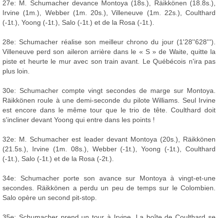
27e: M. Schumacher devance Montoya (18s.), Räikkönen (18.8s.),
Irvine (1m.), Webber (1m. 20s.), Villeneuve (1m. 22s.), Coulthard
(-1t.), Yoong (-1t.), Salo (-1t.) et de la Rosa (-1t.).
28e: Schumacher réalise son meilleur chrono du jour (1'28''628''').
Villeneuve perd son aileron arrière dans le « S » de Waite, quitte la
piste et heurte le mur avec son train avant. Le Québécois n'ira pas
plus loin.
30e: Schumacher compte vingt secondes de marge sur Montoya.
Räikkönen roule à une demi-seconde du pilote Williams. Seul Irvine
est encore dans le même tour que le trio de tête. Coulthard doit
s'incliner devant Yoong qui entre dans les points !
32e: M. Schumacher est leader devant Montoya (20s.), Räikkönen
(21.5s.), Irvine (1m. 08s.), Webber (-1t.), Yoong (-1t.), Coulthard
(-1t.), Salo (-1t.) et de la Rosa (-2t.).
34e: Schumacher porte son avance sur Montoya à vingt-et-une
secondes. Räikkönen a perdu un peu de temps sur le Colombien.
Salo opère un second pit-stop.
35e: Schumacher prend un tour à Irvine. La boîte de Coulthard se