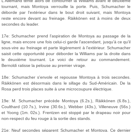
L'Allemand tente alors de contourner la Williams avant le deuxième
tournant, mais Montoya verrouille la porte. Puis, Schumacher le
déborde par l'extérieur dans le bout droit suivant, mais Montoya
reste encore devant au freinage. Räikkönen est à moins de deux
secondes du leader.
17e: Schumacher prend l'aspiration de Montoya au passage de la
ligne, mais encore une fois celui-ci garde l'ascendant, jusqu'à ce qu'il
sous-vire au freinage et parte légèrement à l'extérieur. Schumacher
saisit cette opportunité pour déborder la Williams par la droite dans
le deuxième tournant. Le voici de retour au commandement.
Bernoldi ratisse la pelouse au premier virage.
18e: Schumacher s'envole et repousse Montoya à trois secondes.
Räikkönen est désormais dans le sillage du Sud-Américain. De la
Rosa perd trois places suite à une microcoupure électrique.
19e: M. Schumacher précède Montoya (6.2s.), Räikkönen (6.8s.),
Coulthard (10.7s.), Irvine (30.6s.), Webber (43s.), Villeneuve (56s.)
et Yoong (1m. 02s.). Frentzen est stoppé par le drapeau noir pour
non-respect du feu rouge à la sortie des stands.
21e: Neuf secondes séparent Schumacher et Montoya. Ce dernier