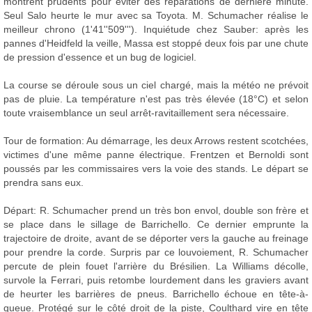
montrent prudents pour éviter des réparations de dernière minute.
Seul Salo heurte le mur avec sa Toyota. M. Schumacher réalise le
meilleur chrono (1'41''509'''). Inquiétude chez Sauber: après les
pannes d'Heidfeld la veille, Massa est stoppé deux fois par une chute
de pression d'essence et un bug de logiciel.
La course se déroule sous un ciel chargé, mais la météo ne prévoit
pas de pluie. La température n'est pas très élevée (18°C) et selon
toute vraisemblance un seul arrêt-ravitaillement sera nécessaire.
Tour de formation: Au démarrage, les deux Arrows restent scotchées,
victimes d'une même panne électrique. Frentzen et Bernoldi sont
poussés par les commissaires vers la voie des stands. Le départ se
prendra sans eux.
Départ: R. Schumacher prend un très bon envol, double son frère et
se place dans le sillage de Barrichello. Ce dernier emprunte la
trajectoire de droite, avant de se déporter vers la gauche au freinage
pour prendre la corde. Surpris par ce louvoiement, R. Schumacher
percute de plein fouet l'arrière du Brésilien. La Williams décolle,
survole la Ferrari, puis retombe lourdement dans les graviers avant
de heurter les barrières de pneus. Barrichello échoue en tête-à-
queue. Protégé sur le côté droit de la piste, Coulthard vire en tête