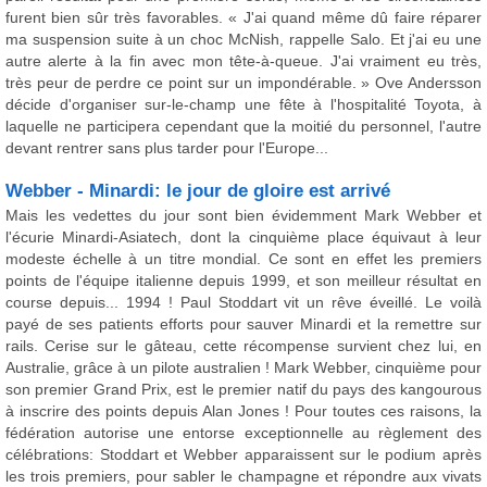
furent bien sûr très favorables. « J'ai quand même dû faire réparer
ma suspension suite à un choc McNish, rappelle Salo. Et j'ai eu une
autre alerte à la fin avec mon tête-à-queue. J'ai vraiment eu très,
très peur de perdre ce point sur un impondérable. » Ove Andersson
décide d'organiser sur-le-champ une fête à l'hospitalité Toyota, à
laquelle ne participera cependant que la moitié du personnel, l'autre
devant rentrer sans plus tarder pour l'Europe...
Webber - Minardi: le jour de gloire est arrivé
Mais les vedettes du jour sont bien évidemment Mark Webber et
l'écurie Minardi-Asiatech, dont la cinquième place équivaut à leur
modeste échelle à un titre mondial. Ce sont en effet les premiers
points de l'équipe italienne depuis 1999, et son meilleur résultat en
course depuis... 1994 ! Paul Stoddart vit un rêve éveillé. Le voilà
payé de ses patients efforts pour sauver Minardi et la remettre sur
rails. Cerise sur le gâteau, cette récompense survient chez lui, en
Australie, grâce à un pilote australien ! Mark Webber, cinquième pour
son premier Grand Prix, est le premier natif du pays des kangourous
à inscrire des points depuis Alan Jones ! Pour toutes ces raisons, la
fédération autorise une entorse exceptionnelle au règlement des
célébrations: Stoddart et Webber apparaissent sur le podium après
les trois premiers, pour sabler le champagne et répondre aux vivats