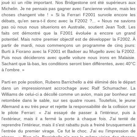
joué ici un rôle important. Nos Bridgestone ont été supérieurs aux
Michelin. Je ne pensais pas gagner avec l'ancienne voiture, mais les
choses changent vite ! » Si la Ferrari F2001 survole encore les
débats, qu'en sera-t-il donc avec la F2002 ?... « Nous ne savions
pas où nous nous situerions en Australie, soutient Jean Todt. Les
faits ont démontré que la F2001 évoluée a encore un grand
potentiel. Mais notre premier objectif est de développer la F2002. À
partir de mardi, nous commençons un programme de cinq jours:
Burti à Fiorano avec la F2001 et Badoer au Mugello avec la F2002.
Puis nous déciderons avec quelle voiture nous irons en Malaisie.
Sachant que là-bas, les conditions seront bien différentes, avec 40°C
à l'ombre. »
Parti en pole position, Rubens Barrichello a été éliminé dès le départ
dans un impressionnant accrochage avec Ralf Schumacher. La
Williams de celui-ci a décollé comme un avion, mais par bonheur est
retombée dans le sable, sur ses quatre roues. Toutefois, le jeune
Allemand a eu très peur et rejette la responsabilité de la collision sur
le pilote Ferrari: « J'ai essayé de passer à l'intérieur, puis à
l'extérieur, mais il a fermé la porte à chaque fois. J'ai tenté de
reprendre l'intérieur, mais il s'est rabattu puis a freiné brusquement à
l'entrée du premier virage. Ce fut le choc. J'ai eu l'impression de