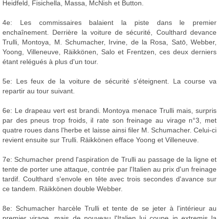
Heidfeld, Fisichella, Massa, McNish et Button.
4e: Les commissaires balaient la piste dans le premier
enchaînement. Derrière la voiture de sécurité, Coulthard devance
Trulli, Montoya, M. Schumacher, Irvine, de la Rosa, Satō, Webber,
Yoong, Villeneuve, Räikkönen, Salo et Frentzen, ces deux derniers
étant relégués à plus d'un tour.
5e: Les feux de la voiture de sécurité s'éteignent. La course va
repartir au tour suivant.
6e: Le drapeau vert est brandi. Montoya menace Trulli mais, surpris
par des pneus trop froids, il rate son freinage au virage n°3, met
quatre roues dans l'herbe et laisse ainsi filer M. Schumacher. Celui-ci
revient ensuite sur Trulli. Räikkönen efface Yoong et Villeneuve.
7e: Schumacher prend l'aspiration de Trulli au passage de la ligne et
tente de porter une attaque, contrée par l'Italien au prix d'un freinage
tardif. Coulthard s'envole en tête avec trois secondes d'avance sur
ce tandem. Räikkönen double Webber.
8e: Schumacher harcèle Trulli et tente de se jeter à l'intérieur au
premier virage, mais de nouveau l'Italien lui coupe in extremis la