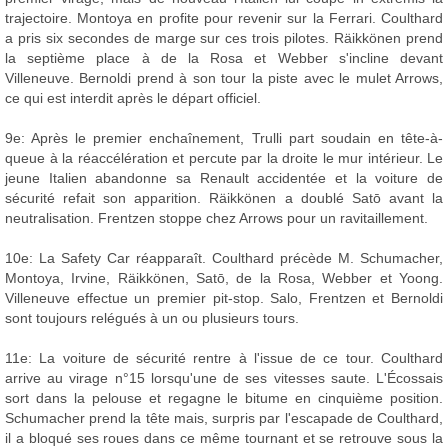
trajectoire. Montoya en profite pour revenir sur la Ferrari. Coulthard
a pris six secondes de marge sur ces trois pilotes. Räikkönen prend
la septième place à de la Rosa et Webber s'incline devant
Villeneuve. Bernoldi prend à son tour la piste avec le mulet Arrows,
ce qui est interdit après le départ officiel.
9e: Après le premier enchaînement, Trulli part soudain en tête-à-
queue à la réaccélération et percute par la droite le mur intérieur. Le
jeune Italien abandonne sa Renault accidentée et la voiture de
sécurité refait son apparition. Räikkönen a doublé Satō avant la
neutralisation. Frentzen stoppe chez Arrows pour un ravitaillement.
10e: La Safety Car réapparaît. Coulthard précède M. Schumacher,
Montoya, Irvine, Räikkönen, Satō, de la Rosa, Webber et Yoong.
Villeneuve effectue un premier pit-stop. Salo, Frentzen et Bernoldi
sont toujours relégués à un ou plusieurs tours.
11e: La voiture de sécurité rentre à l'issue de ce tour. Coulthard
arrive au virage n°15 lorsqu'une de ses vitesses saute. L'Écossais
sort dans la pelouse et regagne le bitume en cinquième position.
Schumacher prend la tête mais, surpris par l'escapade de Coulthard,
il a bloqué ses roues dans ce même tournant et se retrouve sous la