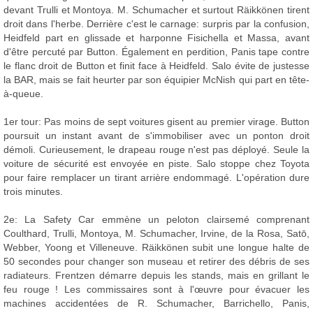
devant Trulli et Montoya. M. Schumacher et surtout Räikkönen tirent
droit dans l'herbe. Derrière c'est le carnage: surpris par la confusion,
Heidfeld part en glissade et harponne Fisichella et Massa, avant
d'être percuté par Button. Également en perdition, Panis tape contre
le flanc droit de Button et finit face à Heidfeld. Salo évite de justesse
la BAR, mais se fait heurter par son équipier McNish qui part en tête-
à-queue.
1er tour: Pas moins de sept voitures gisent au premier virage. Button
poursuit un instant avant de s'immobiliser avec un ponton droit
démoli. Curieusement, le drapeau rouge n'est pas déployé. Seule la
voiture de sécurité est envoyée en piste. Salo stoppe chez Toyota
pour faire remplacer un tirant arrière endommagé. L'opération dure
trois minutes.
2e: La Safety Car emmène un peloton clairsemé comprenant
Coulthard, Trulli, Montoya, M. Schumacher, Irvine, de la Rosa, Satō,
Webber, Yoong et Villeneuve. Räikkönen subit une longue halte de
50 secondes pour changer son museau et retirer des débris de ses
radiateurs. Frentzen démarre depuis les stands, mais en grillant le
feu rouge ! Les commissaires sont à l'œuvre pour évacuer les
machines accidentées de R. Schumacher, Barrichello, Panis,