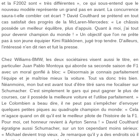
et la F2002 sont « très différentes », ce qui sous-entend que le
nouveau modèle représente un grand pas en avant. La concurrence
saura-t-elle combler cet écart ? David Coulthard se prétend en tout
cas satisfait des progrès de la McLaren-Mercedes: « Le châssis
possède un meilleur équilibre, plus d'appuis. Quant à moi, j'ai tout
pour devenir champion du monde ! » Un objectif que l'on ne prête
pas à son jeune équipier Kimi Räikkönen, jugé trop tendre. D'ailleurs,
l'intéressé n'en dit rien et fuit la presse.
Chez Williams-BMW, les deux sociétaires visent aussi le titre, en
particulier Juan Pablo Montoya qui aborde sa seconde saison de F1
avec un moral gonflé à bloc: « Désormais je connais parfaitement
l'équipe et je maîtrise mieux la voiture. Tout va donc très bien.
Néanmoins, mon but est avant tout d'être titré sans me focaliser sur
Schumacher. C'est simplement le gars qui peut gagner le plus de
courses, car il possède la meilleure voiture et l'utilise parfaitement. »
Le Colombien a beau dire, il ne peut pas s'empêcher d'envoyer
quelques petites piques au quadruple champion du monde: « Cela
m'agace quand on dit qu'il est le meilleur pilote de l'histoire de la F1.
Pour moi, cet honneur revient à Ayrton Senna ! » David Coulthard
égratigne aussi Schumacher, sur un ton cependant moins sérieux:
« Michael devient trop vieux. Je remarque qu'il y a des endroits où il