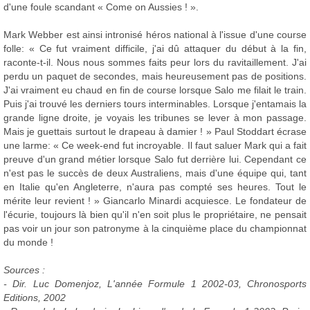
d'une foule scandant « Come on Aussies ! ».
Mark Webber est ainsi intronisé héros national à l'issue d'une course
folle: « Ce fut vraiment difficile, j'ai dû attaquer du début à la fin,
raconte-t-il. Nous nous sommes faits peur lors du ravitaillement. J'ai
perdu un paquet de secondes, mais heureusement pas de positions.
J'ai vraiment eu chaud en fin de course lorsque Salo me filait le train.
Puis j'ai trouvé les derniers tours interminables. Lorsque j'entamais la
grande ligne droite, je voyais les tribunes se lever à mon passage.
Mais je guettais surtout le drapeau à damier ! » Paul Stoddart écrase
une larme: « Ce week-end fut incroyable. Il faut saluer Mark qui a fait
preuve d'un grand métier lorsque Salo fut derrière lui. Cependant ce
n'est pas le succès de deux Australiens, mais d'une équipe qui, tant
en Italie qu'en Angleterre, n'aura pas compté ses heures. Tout le
mérite leur revient ! » Giancarlo Minardi acquiesce. Le fondateur de
l'écurie, toujours là bien qu'il n'en soit plus le propriétaire, ne pensait
pas voir un jour son patronyme à la cinquième place du championnat
du monde !
Sources :
- Dir. Luc Domenjoz, L'année Formule 1 2002-03, Chronosports
Editions, 2002