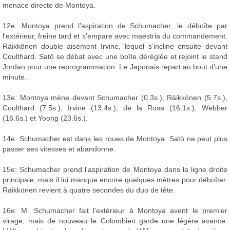
menace directe de Montoya.
12e: Montoya prend l'aspiration de Schumacher, le déboîte par
l'extérieur, freine tard et s'empare avec maestria du commandement.
Räikkönen double aisément Irvine, lequel s'incline ensuite devant
Coulthard. Satō se débat avec une boîte déréglée et rejoint le stand
Jordan pour une reprogrammation. Le Japonais repart au bout d'une
minute.
13e: Montoya mène devant Schumacher (0.3s.), Räikkönen (5.7s.),
Coulthard (7.5s.), Irvine (13.4s.), de la Rosa (16.1s.), Webber
(16.6s.) et Yoong (23.6s.).
14e: Schumacher est dans les roues de Montoya. Satō ne peut plus
passer ses vitesses et abandonne.
15e: Schumacher prend l'aspiration de Montoya dans la ligne droite
principale, mais il lui manque encore quelques mètres pour déboîter.
Räikkönen revient à quatre secondes du duo de tête.
16e: M. Schumacher fait l'extérieur à Montoya avent le premier
virage, mais de nouveau le Colombien garde une légère avance.