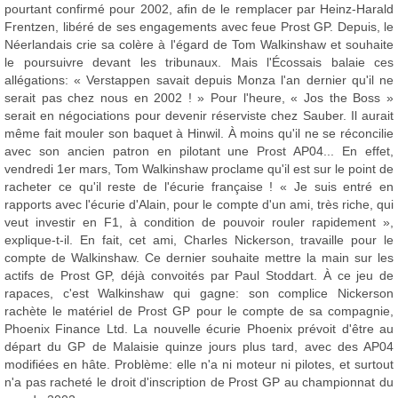
pourtant confirmé pour 2002, afin de le remplacer par Heinz-Harald
Frentzen, libéré de ses engagements avec feue Prost GP. Depuis, le
Néerlandais crie sa colère à l'égard de Tom Walkinshaw et souhaite
le poursuivre devant les tribunaux. Mais l'Écossais balaie ces
allégations: « Verstappen savait depuis Monza l'an dernier qu'il ne
serait pas chez nous en 2002 ! » Pour l'heure, « Jos the Boss »
serait en négociations pour devenir réserviste chez Sauber. Il aurait
même fait mouler son baquet à Hinwil. À moins qu'il ne se réconcilie
avec son ancien patron en pilotant une Prost AP04... En effet,
vendredi 1er mars, Tom Walkinshaw proclame qu'il est sur le point de
racheter ce qu'il reste de l'écurie française ! « Je suis entré en
rapports avec l'écurie d'Alain, pour le compte d'un ami, très riche, qui
veut investir en F1, à condition de pouvoir rouler rapidement »,
explique-t-il. En fait, cet ami, Charles Nickerson, travaille pour le
compte de Walkinshaw. Ce dernier souhaite mettre la main sur les
actifs de Prost GP, déjà convoités par Paul Stoddart. À ce jeu de
rapaces, c'est Walkinshaw qui gagne: son complice Nickerson
rachète le matériel de Prost GP pour le compte de sa compagnie,
Phoenix Finance Ltd. La nouvelle écurie Phoenix prévoit d'être au
départ du GP de Malaisie quinze jours plus tard, avec des AP04
modifiées en hâte. Problème: elle n'a ni moteur ni pilotes, et surtout
n'a pas racheté le droit d'inscription de Prost GP au championnat du