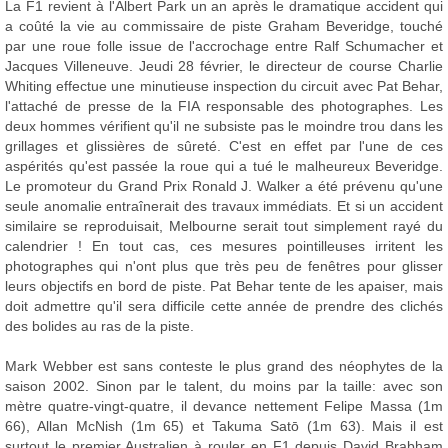
La F1 revient à l'Albert Park un an après le dramatique accident qui
a coûté la vie au commissaire de piste Graham Beveridge, touché
par une roue folle issue de l'accrochage entre Ralf Schumacher et
Jacques Villeneuve. Jeudi 28 février, le directeur de course Charlie
Whiting effectue une minutieuse inspection du circuit avec Pat Behar,
l'attaché de presse de la FIA responsable des photographes. Les
deux hommes vérifient qu'il ne subsiste pas le moindre trou dans les
grillages et glissières de sûreté. C'est en effet par l'une de ces
aspérités qu'est passée la roue qui a tué le malheureux Beveridge.
Le promoteur du Grand Prix Ronald J. Walker a été prévenu qu'une
seule anomalie entraînerait des travaux immédiats. Et si un accident
similaire se reproduisait, Melbourne serait tout simplement rayé du
calendrier ! En tout cas, ces mesures pointilleuses irritent les
photographes qui n'ont plus que très peu de fenêtres pour glisser
leurs objectifs en bord de piste. Pat Behar tente de les apaiser, mais
doit admettre qu'il sera difficile cette année de prendre des clichés
des bolides au ras de la piste.
Mark Webber est sans conteste le plus grand des néophytes de la
saison 2002. Sinon par le talent, du moins par la taille: avec son
mètre quatre-vingt-quatre, il devance nettement Felipe Massa (1m
66), Allan McNish (1m 65) et Takuma Satō (1m 63). Mais il est
surtout le premier Australien à rouler en F1 depuis David Brabham