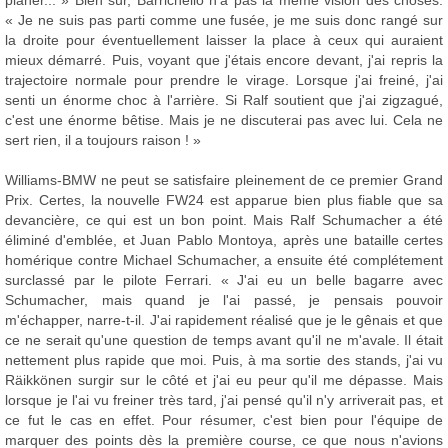
planer... » Bien sûr, Barrichello n'a pas la même vision des choses:
« Je ne suis pas parti comme une fusée, je me suis donc rangé sur
la droite pour éventuellement laisser la place à ceux qui auraient
mieux démarré. Puis, voyant que j'étais encore devant, j'ai repris la
trajectoire normale pour prendre le virage. Lorsque j'ai freiné, j'ai
senti un énorme choc à l'arrière. Si Ralf soutient que j'ai zigzagué,
c'est une énorme bêtise. Mais je ne discuterai pas avec lui. Cela ne
sert rien, il a toujours raison ! »
Williams-BMW ne peut se satisfaire pleinement de ce premier Grand
Prix. Certes, la nouvelle FW24 est apparue bien plus fiable que sa
devancière, ce qui est un bon point. Mais Ralf Schumacher a été
éliminé d'emblée, et Juan Pablo Montoya, après une bataille certes
homérique contre Michael Schumacher, a ensuite été complétement
surclassé par le pilote Ferrari. « J'ai eu un belle bagarre avec
Schumacher, mais quand je l'ai passé, je pensais pouvoir
m'échapper, narre-t-il. J'ai rapidement réalisé que je le gênais et que
ce ne serait qu'une question de temps avant qu'il ne m'avale. Il était
nettement plus rapide que moi. Puis, à ma sortie des stands, j'ai vu
Räikkönen surgir sur le côté et j'ai eu peur qu'il me dépasse. Mais
lorsque je l'ai vu freiner très tard, j'ai pensé qu'il n'y arriverait pas, et
ce fut le cas en effet. Pour résumer, c'est bien pour l'équipe de
marquer des points dès la première course, ce que nous n'avions