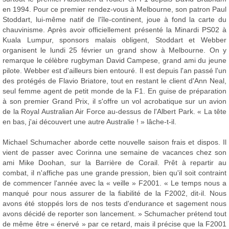
en 1994. Pour ce premier rendez-vous à Melbourne, son patron Paul
Stoddart, lui-même natif de l'île-continent, joue à fond la carte du
chauvinisme. Après avoir officiellement présenté la Minardi PS02 à
Kuala Lumpur, sponsors malais obligent, Stoddart et Webber
organisent le lundi 25 février un grand show à Melbourne. On y
remarque le célèbre rugbyman David Campese, grand ami du jeune
pilote. Webber est d'ailleurs bien entouré. Il est depuis l'an passé l'un
des protégés de Flavio Briatore, tout en restant le client d'Ann Neal,
seul femme agent de petit monde de la F1. En guise de préparation
à son premier Grand Prix, il s'offre un vol acrobatique sur un avion
de la Royal Australian Air Force au-dessus de l'Albert Park. « La tête
en bas, j'ai découvert une autre Australie ! » lâche-t-il.
Michael Schumacher aborde cette nouvelle saison frais et dispos. Il
vient de passer avec Corinna une semaine de vacances chez son
ami Mike Doohan, sur la Barrière de Corail. Prêt à repartir au
combat, il n'affiche pas une grande pression, bien qu'il soit contraint
de commencer l'année avec la « veille » F2001. « Le temps nous a
manqué pour nous assurer de la fiabilité de la F2002, dit-il. Nous
avons été stoppés lors de nos tests d'endurance et sagement nous
avons décidé de reporter son lancement. » Schumacher prétend tout
de même être « énervé » par ce retard, mais il précise que la F2001