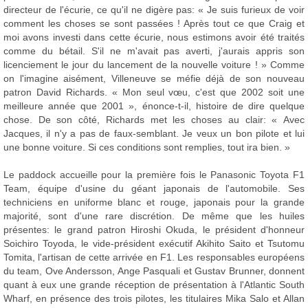
directeur de l'écurie, ce qu'il ne digère pas: « Je suis furieux de voir
comment les choses se sont passées ! Après tout ce que Craig et
moi avons investi dans cette écurie, nous estimons avoir été traités
comme du bétail. S'il ne m'avait pas averti, j'aurais appris son
licenciement le jour du lancement de la nouvelle voiture ! » Comme
on l'imagine aisément, Villeneuve se méfie déjà de son nouveau
patron David Richards. « Mon seul vœu, c'est que 2002 soit une
meilleure année que 2001 », énonce-t-il, histoire de dire quelque
chose. De son côté, Richards met les choses au clair: « Avec
Jacques, il n'y a pas de faux-semblant. Je veux un bon pilote et lui
une bonne voiture. Si ces conditions sont remplies, tout ira bien. »
Le paddock accueille pour la première fois le Panasonic Toyota F1
Team, équipe d'usine du géant japonais de l'automobile. Ses
techniciens en uniforme blanc et rouge, japonais pour la grande
majorité, sont d'une rare discrétion. De même que les huiles
présentes: le grand patron Hiroshi Okuda, le président d'honneur
Soichiro Toyoda, le vide-président exécutif Akihito Saito et Tsutomu
Tomita, l'artisan de cette arrivée en F1. Les responsables européens
du team, Ove Andersson, Ange Pasquali et Gustav Brunner, donnent
quant à eux une grande réception de présentation à l'Atlantic South
Wharf, en présence des trois pilotes, les titulaires Mika Salo et Allan