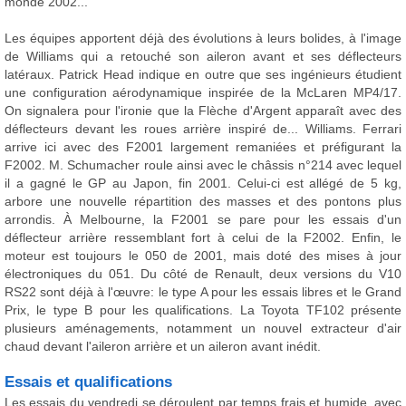
monde 2002...
Les équipes apportent déjà des évolutions à leurs bolides, à l'image
de Williams qui a retouché son aileron avant et ses déflecteurs
latéraux. Patrick Head indique en outre que ses ingénieurs étudient
une configuration aérodynamique inspirée de la McLaren MP4/17.
On signalera pour l'ironie que la Flèche d'Argent apparaît avec des
déflecteurs devant les roues arrière inspiré de... Williams. Ferrari
arrive ici avec des F2001 largement remaniées et préfigurant la
F2002. M. Schumacher roule ainsi avec le châssis n°214 avec lequel
il a gagné le GP au Japon, fin 2001. Celui-ci est allégé de 5 kg,
arbore une nouvelle répartition des masses et des pontons plus
arrondis. À Melbourne, la F2001 se pare pour les essais d'un
déflecteur arrière ressemblant fort à celui de la F2002. Enfin, le
moteur est toujours le 050 de 2001, mais doté des mises à jour
électroniques du 051. Du côté de Renault, deux versions du V10
RS22 sont déjà à l'œuvre: le type A pour les essais libres et le Grand
Prix, le type B pour les qualifications. La Toyota TF102 présente
plusieurs aménagements, notamment un nouvel extracteur d'air
chaud devant l'aileron arrière et un aileron avant inédit.
Essais et qualifications
Les essais du vendredi se déroulent par temps frais et humide, avec