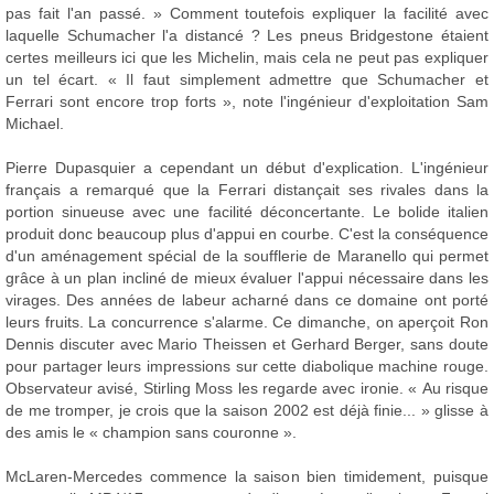
pas fait l'an passé. » Comment toutefois expliquer la facilité avec
laquelle Schumacher l'a distancé ? Les pneus Bridgestone étaient
certes meilleurs ici que les Michelin, mais cela ne peut pas expliquer
un tel écart. « Il faut simplement admettre que Schumacher et
Ferrari sont encore trop forts », note l'ingénieur d'exploitation Sam
Michael.
Pierre Dupasquier a cependant un début d'explication. L'ingénieur
français a remarqué que la Ferrari distançait ses rivales dans la
portion sinueuse avec une facilité déconcertante. Le bolide italien
produit donc beaucoup plus d'appui en courbe. C'est la conséquence
d'un aménagement spécial de la soufflerie de Maranello qui permet
grâce à un plan incliné de mieux évaluer l'appui nécessaire dans les
virages. Des années de labeur acharné dans ce domaine ont porté
leurs fruits. La concurrence s'alarme. Ce dimanche, on aperçoit Ron
Dennis discuter avec Mario Theissen et Gerhard Berger, sans doute
pour partager leurs impressions sur cette diabolique machine rouge.
Observateur avisé, Stirling Moss les regarde avec ironie. « Au risque
de me tromper, je crois que la saison 2002 est déjà finie... » glisse à
des amis le « champion sans couronne ».
McLaren-Mercedes commence la saison bien timidement, puisque