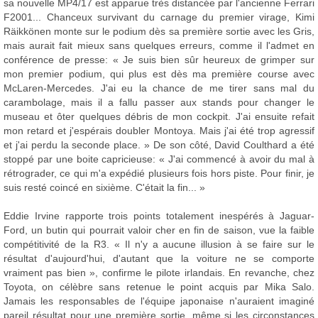
sa nouvelle MP4/17 est apparue très distancée par l'ancienne Ferrari
F2001... Chanceux survivant du carnage du premier virage, Kimi
Räikkönen monte sur le podium dès sa première sortie avec les Gris,
mais aurait fait mieux sans quelques erreurs, comme il l'admet en
conférence de presse: « Je suis bien sûr heureux de grimper sur
mon premier podium, qui plus est dès ma première course avec
McLaren-Mercedes. J'ai eu la chance de me tirer sans mal du
carambolage, mais il a fallu passer aux stands pour changer le
museau et ôter quelques débris de mon cockpit. J'ai ensuite refait
mon retard et j'espérais doubler Montoya. Mais j'ai été trop agressif
et j'ai perdu la seconde place. » De son côté, David Coulthard a été
stoppé par une boite capricieuse: « J'ai commencé à avoir du mal à
rétrograder, ce qui m'a expédié plusieurs fois hors piste. Pour finir, je
suis resté coincé en sixième. C'était la fin... »
Eddie Irvine rapporte trois points totalement inespérés à Jaguar-
Ford, un butin qui pourrait valoir cher en fin de saison, vue la faible
compétitivité de la R3. « Il n'y a aucune illusion à se faire sur le
résultat d'aujourd'hui, d'autant que la voiture ne se comporte
vraiment pas bien », confirme le pilote irlandais. En revanche, chez
Toyota, on célèbre sans retenue le point acquis par Mika Salo.
Jamais les responsables de l'équipe japonaise n'auraient imaginé
pareil résultat pour une première sortie, même si les circonstances