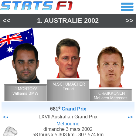
<<
1.
AUSTRALIE
2002
>>
M.SCHUMACHER
J.MONTOYA
Ferrari
Williams BMW
K.RAIKKONEN
McLaren Mercedes
e
681
Grand Prix
<•
LXVII Australian Grand Prix
•>
Melbourne
dimanche 3 mars 2002
58 tours x 5.303 km - 307.574 km