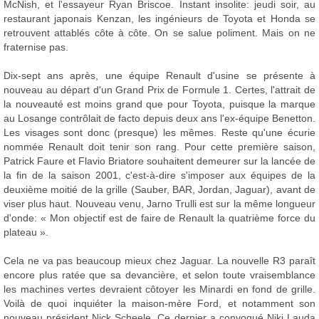
McNish, et l'essayeur Ryan Briscoe. Instant insolite: jeudi soir, au
restaurant japonais Kenzan, les ingénieurs de Toyota et Honda se
retrouvent attablés côte à côte. On se salue poliment. Mais on ne
fraternise pas.
Dix-sept ans après, une équipe Renault d'usine se présente à
nouveau au départ d'un Grand Prix de Formule 1. Certes, l'attrait de
la nouveauté est moins grand que pour Toyota, puisque la marque
au Losange contrôlait de facto depuis deux ans l'ex-équipe Benetton.
Les visages sont donc (presque) les mêmes. Reste qu'une écurie
nommée Renault doit tenir son rang. Pour cette première saison,
Patrick Faure et Flavio Briatore souhaitent demeurer sur la lancée de
la fin de la saison 2001, c'est-à-dire s'imposer aux équipes de la
deuxième moitié de la grille (Sauber, BAR, Jordan, Jaguar), avant de
viser plus haut. Nouveau venu, Jarno Trulli est sur la même longueur
d'onde: « Mon objectif est de faire de Renault la quatrième force du
plateau ».
Cela ne va pas beaucoup mieux chez Jaguar. La nouvelle R3 paraît
encore plus ratée que sa devancière, et selon toute vraisemblance
les machines vertes devraient côtoyer les Minardi en fond de grille.
Voilà de quoi inquiéter la maison-mère Ford, et notamment son
nouveau président Nick Scheele. Ce dernier a convoqué Niki Lauda