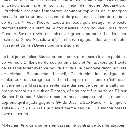
à Détroit pour faire le point sur l'état de l'écurie Jaguar-Ford.
L'Autrichien est dans l'embarras: comment expliquer de si maigres
résultats après un investissement de plusieurs dizaines de millions
de dollars ? Pour l'heure, Lauda ne peut qu'envisager une vaste
réorganisation du staff de Milton Keynes. Son nouveau bras droit
Günther Steiner revêt les habits de grand épurateur. Le directeur
technique Steve Nichols a déjà fait ses bagages. Ses adjoint John
Russell et Darren Davies pourraient suivre.
Le tout jeune Felipe Massa arpente pour la première fois un paddock
de Formule 1, flanqué de ses parents Luis et Anna. Alors qu'il tente
de se familiariser avec ce nouvel univers, le néophyte reçoit la visite
de Michael Schumacher himself, Ce dernier lui prodigue de
chaleureux encouragements. Le champion du monde s'intéresse
sincèrement à Massa: en septembre dernier, ce dernier a battu son
propre record du circuit de Fiorano, dès sa première sortie en F1 sur
Sauber-Petronas ! Massa rencontre aussi Jacques Laffite, lequel lui
apprend qu'il a jadis gagné le GP du Brésil à São Paulo. « - En quelle
année ? - 1979 ! - Mais je n'étais même pas né ! » s'étonne Massa
avec un sourire.
Mi-février, Arrows a surpris en cassant le contrat de Jos Verstappen,