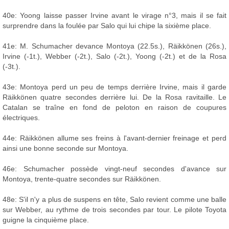
40e: Yoong laisse passer Irvine avant le virage n°3, mais il se fait
surprendre dans la foulée par Salo qui lui chipe la sixième place.
41e: M. Schumacher devance Montoya (22.5s.), Räikkönen (26s.),
Irvine (-1t.), Webber (-2t.), Salo (-2t.), Yoong (-2t.) et de la Rosa
(-3t.).
43e: Montoya perd un peu de temps derrière Irvine, mais il garde
Räikkönen quatre secondes derrière lui. De la Rosa ravitaille. Le
Catalan se traîne en fond de peloton en raison de coupures
électriques.
44e: Räikkönen allume ses freins à l'avant-dernier freinage et perd
ainsi une bonne seconde sur Montoya.
46e: Schumacher possède vingt-neuf secondes d'avance sur
Montoya, trente-quatre secondes sur Räikkönen.
48e: S'il n'y a plus de suspens en tête, Salo revient comme une balle
sur Webber, au rythme de trois secondes par tour. Le pilote Toyota
guigne la cinquième place.