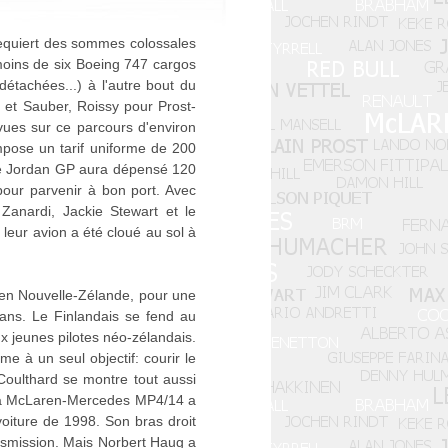
requiert des sommes colossales
moins de six Boeing 747 cargos
étachées...) à l'autre bout du
 et Sauber, Roissy pour Prost-
vues sur ce parcours d'environ
pose un tarif uniforme de 200
curie Jordan GP aura dépensé 120
pour parvenir à bon port. Avec
Zanardi, Jackie Stewart et le
eur avion a été cloué au sol à
 en Nouvelle-Zélande, pour une
 ans. Le Finlandais se fend au
 jeunes pilotes néo-zélandais.
e à un seul objectif: courir le
d Coulthard se montre tout aussi
e la McLaren-Mercedes MP4/14 a
oiture de 1998. Son bras droit
ansmission. Mais Norbert Haug a