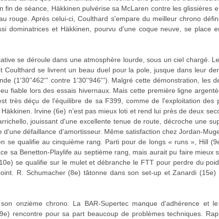
in de séance, Häkkinen pulvérise sa McLaren contre les glissières en 
 rouge. Après celui-ci, Coulthard s'empare du meilleur chrono définiti
ssi dominatrices et Häkkinen, pourvu d'une coque neuve, se place en
ficative se déroule dans une atmosphère lourde, sous un ciel chargé.
 Coulthard se livrent un beau duel pour la pole, jusque dans leur der
e (1'30''462''' contre 1'30''946'''). Malgré cette démonstration, les d
peu fiable lors des essais hivernaux. Mais cette première ligne argen
st très déçu de l'équilibre de sa F399, comme de l'exploitation des
äkkinen. Irvine (6e) n'est pas mieux loti et rend lui près de deux s
arrichello, jouissant d'une excellente tenue de route, décroche une s
se d'une défaillance d'amortisseur. Même satisfaction chez Jordan-Mu
se qualifie au cinquième rang. Parti pour de longs « runs », Hill (9e) 
ace sa Benetton-Playlife au septième rang, mais aurait pu faire mieux s
10e) se qualifie sur le mulet et débranche le FTT pour perdre du poi
au point. R. Schumacher (8e) tâtonne dans son set-up et Zanardi (15e)
r son onzième chrono. La BAR-Supertec manque d'adhérence et le 
9e) rencontre pour sa part beaucoup de problèmes techniques. Rapid