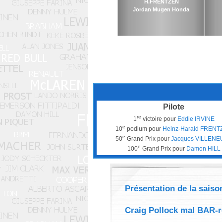
H.FRENTZEN
Jordan Mugen Honda
Pilote
re
1
victoire pour
Eddie IRVINE
e
10
podium pour
Heinz-Harald FRENT
e
50
Grand Prix pour
Jacques VILLENE
e
100
Grand Prix pour
Damon HILL
Présentation de la saiso
Craig Pollock mal BAR-r