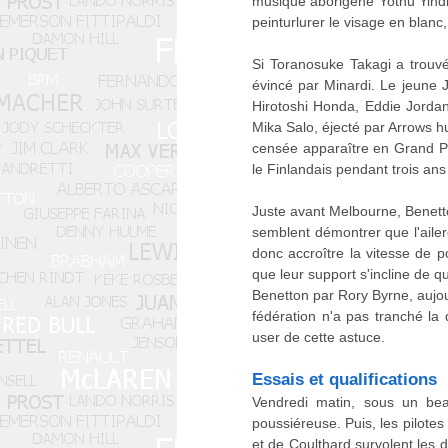
musique aborigène Yothu Yindi, 
peinturlurer le visage en blanc
Si Toranosuke Takagi a trouv
évincé par Minardi. Le jeune 
Hirotoshi Honda, Eddie Jordan
Mika Salo, éjecté par Arrows hu
censée apparaître en Grand Pr
le Finlandais pendant trois ans
Juste avant Melbourne, Benetto
semblent démontrer que l'ailero
donc accroître la vitesse de p
que leur support s'incline de 
Benetton par Rory Byrne, aujou
fédération n'a pas tranché la
user de cette astuce.
Essais et qualifications
Vendredi matin, sous un beau
poussiéreuse. Puis, les pilot
et de Coulthard survolent les