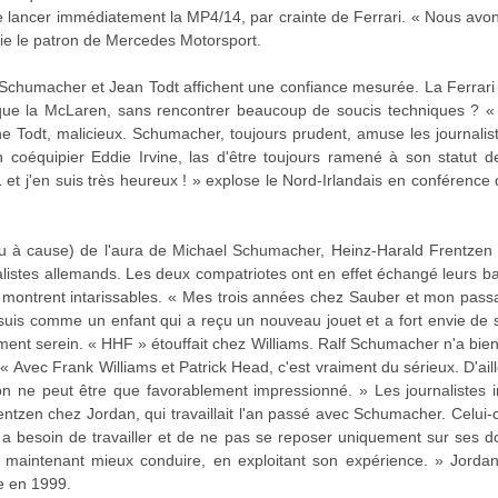
 lancer immédiatement la MP4/14, par crainte de Ferrari. « Nous av
fie le patron de Mercedes Motorsport.
Schumacher et Jean Todt affichent une confiance mesurée. La Ferrari F
 que la McLaren, sans rencontrer beaucoup de soucis techniques ? «
e Todt, malicieux. Schumacher, toujours prudent, amuse les journalist
oéquipier Eddie Irvine, las d'être toujours ramené à son statut d
et j'en suis très heureux ! » explose le Nord-Irlandais en conférence 
ou à cause) de l'aura de Michael Schumacher, Heinz-Harald Frentzen 
alistes allemands. Les deux compatriotes ont en effet échangé leurs b
se montrent intarissables. « Mes trois années chez Sauber et mon pas
e suis comme un enfant qui a reçu un nouveau jouet et a fort envie de 
ment serein. « HHF » étouffait chez Williams. Ralf Schumacher n'a bi
 « Avec Frank Williams et Patrick Head, c'est vraiment du sérieux. D'aill
n ne peut être que favorablement impressionné. » Les journalistes i
rentzen chez Jordan, qui travaillait l'an passé avec Schumacher. Celui-
 Il a besoin de travailler et de ne pas se reposer uniquement sur ses d
it maintenant mieux conduire, en exploitant son expérience. » Jord
e en 1999.