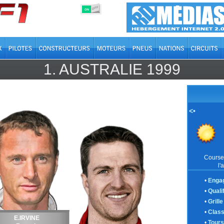
OFF
ON
1.
AUSTRALIE
1999
<•
Course 
l'
•
Enga
•
Quali
•
Grill
•
Clas
E.IRVINE
•
Tours