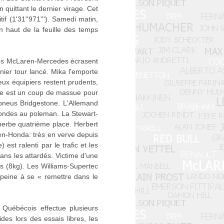
quittant le dernier virage. Cet
f (1'31''971'''). Samedi matin,
 haut de la feuille des temps
 Les McLaren-Mercedes écrasent
nier tour lancé. Mika l'emporte
eux équipiers restent prudents,
tée est un coup de massue pour
 pneus Bridgestone. L'Allemand
econdes au poleman. La Stewart-
uperbe quatrième place. Herbert
gen-Honda: très en verve depuis
est ralenti par le trafic et les
ans les attardés. Victime d'une
ds (8kg). Les Williams-Supertec
 peine à se « remettre dans le
Québécois effectue plusieurs
es lors des essais libres, les