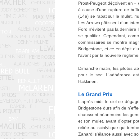
Prost-Peugeot déçoivent en « q
à cause d'une rupture de boî
(14e) se rabat sur le mulet, m
Les Arrows pâtissent d'un inte
Ford n'évitent pas la dernière
se qualifier. Cependant, comm
commissaires se montre magnan
Bridgestone, et ce en dépit d'
l'avant par la nouvelle régleme
Dimanche matin, les pilotes a
pour le sec. L'adhérence est
Häkkinen.
Le Grand Prix
L'après-midi, le ciel se dégag
Bridgestone durs afin de n'effec
chaussent néanmoins les gomme
et son mulet, avant d'opter po
reliée au scialytique qui tom
Zanardi s'élance aussi avec so