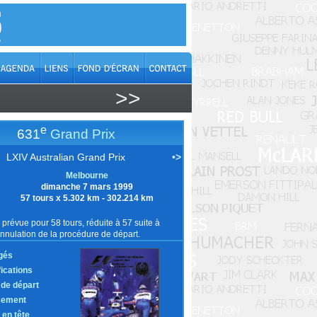
>>
e
631
Grand Prix
LXIV Australian Grand Prix
•>
Melbourne
dimanche 7 mars 1999
57 tours x 5.302 km - 302.214 km
prévue pour 58 tours, réduite à 57 suite à
annulation de la procédure de départ.
gés
fications
e de départ
sement
 en tête