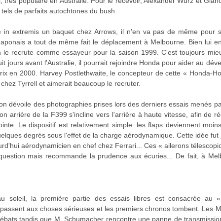
très populaire en Australie. Pour le recevoir, Alexander Wurz et Gianc
, tels de parfaits autochtones du bush.
é in extremis un baquet chez Arrows, il n'en va pas de même pour s
Japonais a tout de même fait le déplacement à Melbourne. Bien lui en
 le recrute comme essayeur pour la saison 1999. C'est toujours mie
it jours avant l'Australie, il pourrait rejoindre Honda pour aider au d
ix en 2000. Harvey Postlethwaite, le concepteur de cette « Honda-Hond
 chez Tyrrell et aimerait beaucoup le recruter.
n dévoile des photographies prises lors des derniers essais menés par
n arrière de la F399 s'incline vers l'arrière à haute vitesse, afin de 
ointe. Le dispositif est relativement simple: les flaps deviennent moin
quelques degrés sous l'effet de la charge aérodynamique. Cette idée fu
rd'hui aérodynamicien en chef chez Ferrari... Ces « ailerons télescopiq
 question mais recommande la prudence aux écuries... De fait, à Me
 soleil, la première partie des essais libres est consacrée au «
es passent aux choses sérieuses et les premiers chronos tombent. Le
 débats tandis que M. Schumacher rencontre une panne de transmission.