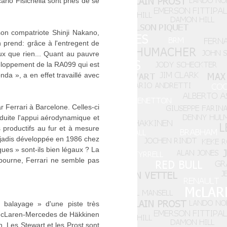
arlo Fisichella sont priés de se
on compatriote Shinji Nakano,
 prend: grâce à l'entregent de
ux que rien... Quant au pauvre
éveloppement de la RA099 qui est
a », a en effet travaillé avec
 Ferrari à Barcelone. Celles-ci
réduite l'appui aérodynamique et
s productifs au fur et à mesure
t jadis développée en 1986 chez
ues » sont-ils bien légaux ? La
lbourne, Ferrari ne semble pas
 balayage » d'une piste très
s McLaren-Mercedes de Häkkinen
 Les Stewart et les Prost sont