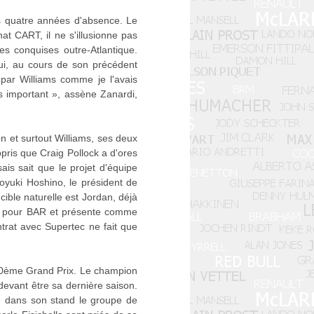
ès quatre années d'absence. Le
at CART, il ne s'illusionne pas
es conquises outre-Atlantique.
 qui, au cours de son précédent
 par Williams comme je l'avais
us important », assène Zanardi,
on et surtout Williams, ses deux
appris que Craig Pollock a d'ores
is sait que le projet d'équipe
oyuki Hoshino, le président de
ible naturelle est Jordan, déjà
ngs pour BAR et présente comme
trat avec Supertec ne fait que
100ème Grand Prix. Le champion
devant être sa dernière saison.
ie dans son stand le groupe de