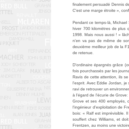
finalement persuadé Dennis de
C'est une marge étroite », con
Pendant ce temps-là, Michael 
hiver 700 kilomètres de plus
1998. Mais nous aussi ! » lâch
n'en va pas de même de son c
deuxième meilleur job de la F1 
de retenue.
D'ordinaire épargnés grâce (
fois pourchassés par les journ
Ravis de cette attention, ils 
l'esprit. Avec Eddie Jordan, j
ravi de retrouver un environne
à l'égard de l'écurie de Grove:
Grove et ses 400 employés, o
l'ingénieur d'exploitation de F
bois: « Ralf est imprévisible.
souffert chez Williams, et do
Frentzen, au moins une victoir