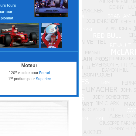
eurs tours
par tour
pionnat
Moteur
e
120
victoire pour
Ferrari
er
1
podium pour
Supertec