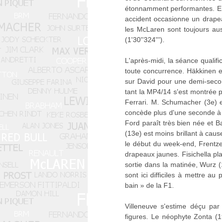
étonnamment performantes. En f
accident occasionne un drapeau
les McLaren sont toujours au
(1'30''324''').
L'après-midi, la séance quali
toute concurrence. Häkkinen et
sur David pour une demi-second
tant la MP4/14 s'est montrée 
Ferrari. M. Schumacher (3e) e
concède plus d'une seconde à H
Ford paraît très bien née et B
(13e) est moins brillant à cau
le début du week-end, Frentzen 
drapeaux jaunes. Fisichella pl
sortie dans la matinée, Wurz (
sont ici difficiles à mettre 
bain » de la F1.
Villeneuve s'estime déçu pa
figures. Le néophyte Zonta (1