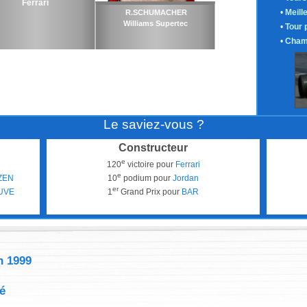
Ferrari
•
Meill
R.SCHUMACHER
Williams Supertec
•
Tour 
•
Cham
Le saviez-vous ?
Constructeur
e
120
victoire pour
Ferrari
e
ZEN
10
podium pour
Jordan
er
UVE
1
Grand Prix pour
BAR
n 1999
é