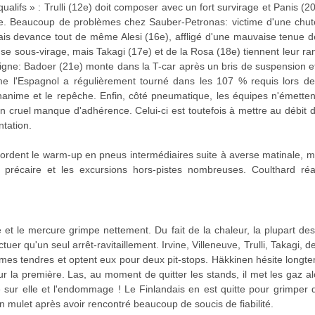
ualifs » : Trulli (12e) doit composer avec un fort survirage et Panis
te. Beaucoup de problèmes chez Sauber-Petronas: victime d'une chute
ais devance tout de même Alesi (16e), affligé d'une mauvaise tenue d
nse sous-virage, mais Takagi (17e) et de la Rosa (18e) tiennent leur ra
 ligne: Badoer (21e) monte dans la T-car après un bris de suspension 
e l'Espagnol a régulièrement tourné dans les 107 % requis lors des
ime et le repêche. Enfin, côté pneumatique, les équipes n'émettent
un cruel manque d'adhérence. Celui-ci est toutefois à mettre au débit
ntation.
bordent le warm-up en pneus intermédiaires suite à averse matinale, m
 précaire et les excursions hors-pistes nombreuses. Coulthard réa
e et le mercure grimpe nettement. Du fait de la chaleur, la plupart d
tuer qu'un seul arrêt-ravitaillement. Irvine, Villeneuve, Trulli, Takagi, d
s tendres et optent eux pour deux pit-stops. Häkkinen hésite longte
ur la première. Las, au moment de quitter les stands, il met les gaz 
be sur elle et l'endommage ! Le Finlandais en est quitte pour grimper
n mulet après avoir rencontré beaucoup de soucis de fiabilité.