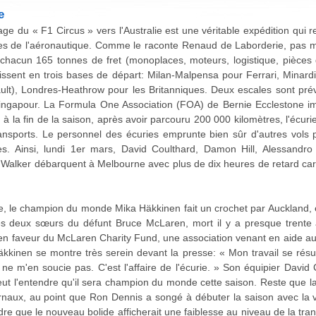
e
 du « F1 Circus » vers l'Australie est une véritable expédition qui 
rces de l'aéronautique. Comme le raconte Renaud de Laborderie, pas 
chacun 165 tonnes de fret (monoplaces, moteurs, logistique, pièces d
ssent en trois bases de départ: Milan-Malpensa pour Ferrari, Minardi
lt), Londres-Heathrow pour les Britanniques. Deux escales sont pré
Singapour. La Formula One Association (FOA) de Bernie Ecclestone im
le, à la fin de la saison, après avoir parcouru 200 000 kilomètres, l'é
ransports. Le personnel des écuries emprunte bien sûr d'autres vols 
s. Ainsi, lundi 1er mars, David Coulthard, Damon Hill, Alessandro 
alker débarquent à Melbourne avec plus de dix heures de retard car l
ie, le champion du monde Mika Häkkinen fait un crochet par Auckland,
 les deux sœurs du défunt Bruce McLaren, mort il y a presque trente
n faveur du McLaren Charity Fund, une association venant en aide aux
Häkkinen se montre très serein devant la presse: « Mon travail se résum
e ne m'en soucie pas. C'est l'affaire de l'écurie. » Son équipier Davi
veut l'entendre qu'il sera champion du monde cette saison. Reste qu
ernaux, au point que Ron Dennis a songé à débuter la saison avec la v
re que le nouveau bolide afficherait une faiblesse au niveau de la tr