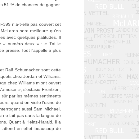
ons 51 % de chances de gagner.
399 n'a-t-elle pas couvert cet
 McLaren sera meilleure qu'en
es avec quelques platitudes. Il
e « numéro deux » : « J'ai le
de presse. Todt l'appelle à plus
et Ralf Schumacher sont cette
aquets chez Jordan et Williams.
sage chez Williams m'ont ouvert
s'amuser », s'extasie Frentzen,
en sûr par les mêmes sentiments
eurs, quand on visite l'usine de
nterrogent aussi Sam Michael,
ci ne fait pas dans la langue de
ons. Quant à Heinz-Harald, il a
an attend en effet beaucoup de