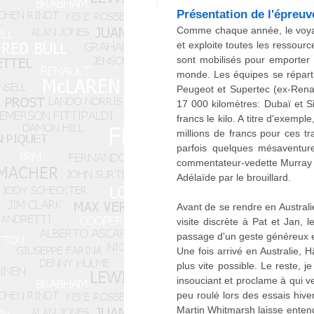
Présentation de l'épreuv
Comme chaque année, le voyage
et exploite toutes les ressou
sont mobilisés pour emporter 
monde. Les équipes se réparti
Peugeot et Supertec (ex-Renau
17 000 kilomètres: Dubaï et 
francs le kilo. A titre d'exemp
millions de francs pour ces t
parfois quelques mésaventure
commentateur-vedette Murray W
Adélaïde par le brouillard.
Avant de se rendre en Austral
visite discrète à Pat et Jan,
passage d'un geste généreux e
Une fois arrivé en Australie, 
plus vite possible. Le reste, j
insouciant et proclame à qui 
peu roulé lors des essais hiv
Martin Whitmarsh laisse entend