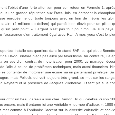
ent l'objet d'une forte attention pour son retour en Formule 1, apr
acquis une grande réputation aux États-Unis, en écrasant la championn
esse européenne qui traite toujours avec un brin de mépris les gloir
salaire (4 millions de dollars) qui paraît bien élevé pour un pilote
t qu'un petit point. « L'argent n'est pas tout pour moi. Je suis payé
u l'assurance d'un traitement égal avec Ralf. A mes yeux c'est le pl
upertec, installe ses quartiers dans le stand BAR, ce qui pique Benett
it de Flavio Briatore n'agit pas ainsi par favoritisme. Au contraire, il a 
a en vue d'un contrat de motorisation pour 2000. Le manager écossa
e l'aile à cause de problèmes techniques, mais aussi financiers. Hir
e contenter de motoriser une écurie via un partenariat privilégié. Sa c
gen, mais Pollock, qui voit toujours très grand, se met sur les ra
c Reynard et la présence de Jacques Villeneuve. Et tant pis si le con
pour offrir un beau gâteau à son cher Damon Hill qui célèbre ici son 
encore, mais il entame ici une véritable « tournée d'adieux », 1999 
 met comme à l'ordinaire l'accent sur la diversité culturelle et conv