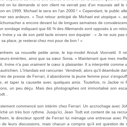
uand on lui demande si son client ne verrait pas d'un mauvais œil le s
on en 1999, Michael le sera en l'an 2000 ! » Cependant, le public al
er ses ardeurs. « Tout retour anticipé de Michael est utopique », 
Schumacher a encore devant lui de longues semaines de convalesce
it un sondage indiquant que 66 % des Allemands sont opposés à un reto
rvine y va de son petit tacle envers son équipier : « Je ne suis pas s
 sa place, je resterai chez moi pour de bon ! »
enheim sa nouvelle petite amie, le top-model Anouk Voorveld. Il r
urs émérites, ainsi que sa sœur Sonia. « Maintenant que mes meilleur
n fait, Irvine n'a pas vraiment le cœur à plaisanter. Il a interprété com
 autrichien. L'Irlandais est rancunier. Vendredi, alors qu'il déambule 
chés de presse de Ferrari, il abandonne la jeune femme pour s'engouff
e, et taper la causette avec quelques amis. Toutefois, ni Jackie ni
 talons, un peu déçu. Mais des photographes ont immortalisé son esc
dt...
estement commencé son intérim chez Ferrari. Un accrochage avec Joh
ffiché un très bon rythme. Jusqu'ici, Jean Todt est content de sa recru
heim, le directeur sportif de Ferrari lui ménage une entrevue avec Pet
tre de leurs discussions, mais chacun a compris qu'il est question de