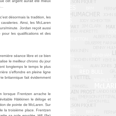
que cet argent aurait été mieux
..
'est désormais la tradition, les
cavaleries. Ainsi, les McLaren
urs/minute. Jordan reçoit aussi
pour les qualifications et des
première séance libre et ce bien
alise le meilleur chrono du jour
ent longtemps le temps le plus
rrière s'effondre en pleine ligne
urie britannique fait évidemment
um lorsque Frentzen arrache le
névitable Häkkinen le déloge et
sition de pointe de McLaren. Sur
de la troisième place. Frentzen
tte sa pole envolée. Hill (8e)