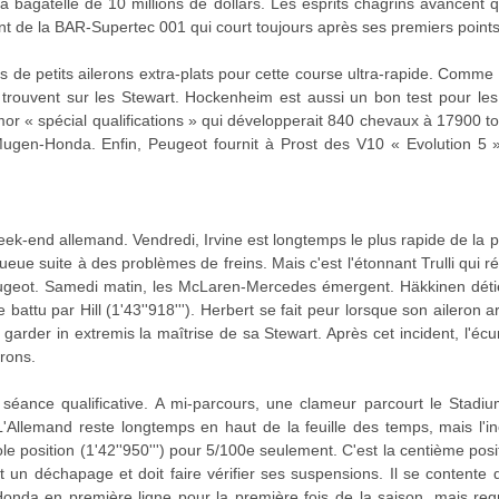
la bagatelle de 10 millions de dollars. Les esprits chagrins avancent 
 de la BAR-Supertec 001 qui court toujours après ses premiers points.
s de petits ailerons extra-plats pour cette course ultra-rapide. Comme c
trouvent sur les Stewart. Hockenheim est aussi un bon test pour les 
or « spécial qualifications » qui développerait 840 chevaux à 17900 to
ugen-Honda. Enfin, Peugeot fournit à Prost des V10 « Evolution 5 » 
 week-end allemand. Vendredi, Irvine est longtemps le plus rapide de la 
queue suite à des problèmes de freins. Mais c'est l'étonnant Trulli qui ré
Peugeot. Samedi matin, les McLaren-Mercedes émergent. Häkkinen déti
re battu par Hill (1'43''918'''). Herbert se fait peur lorsque son aileron a
 garder in extremis la maîtrise de sa Stewart. Après cet incident, l'éc
erons.
 séance qualificative. A mi-parcours, une clameur parcourt le Stadi
. L'Allemand reste longtemps en haut de la feuille des temps, mais l'i
le position (1'42''950''') pour 5/100e seulement. C'est la centième po
t un déchapage et doit faire vérifier ses suspensions. Il se contente 
nda en première ligne pour la première fois de la saison, mais regre