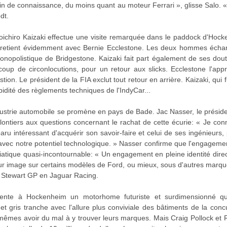
ain de connaissance, du moins quant au moteur Ferrari », glisse Salo. 
dt.
ichiro Kaizaki effectue une visite remarquée dans le paddock d'Hocke
tretient évidemment avec Bernie Ecclestone. Les deux hommes écha
monopolistique de Bridgestone. Kaizaki fait part également de ses dou
ucoup de circonlocutions, pour un retour aux slicks. Ecclestone l'a
stion. Le président de la FIA exclut tout retour en arrière. Kaizaki, qui 
idité des règlements techniques de l'IndyCar...
ndustrie automobile se promène en pays de Bade. Jac Nasser, le présid
ontiers aux questions concernant le rachat de cette écurie: « Je con
aru intéressant d'acquérir son savoir-faire et celui de ses ingénieurs
r avec notre potentiel technologique. » Nasser confirme que l'engagem
atique quasi-incontournable: « Un engagement en pleine identité direc
sur image sur certains modèles de Ford, ou mieux, sous d'autres marqu
e Stewart GP en Jaguar Racing.
sente à Hockenheim un motorhome futuriste et surdimensionné qui 
s et gris tranche avec l'allure plus conviviale des bâtiments de la con
êmes avoir du mal à y trouver leurs marques. Mais Craig Pollock et Ri