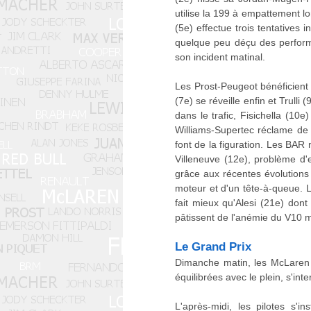
utilise la 199 à empattement l
(5e) effectue trois tentatives 
quelque peu déçu des perform
son incident matinal.
Les Prost-Peugeot bénéficient 
(7e) se réveille enfin et Trull
dans le trafic, Fisichella (10
Williams-Supertec réclame de 
font de la figuration. Les BAR 
Villeneuve (12e), problème d'
grâce aux récentes évolution
moteur et d'un tête-à-queue. 
fait mieux qu'Alesi (21e) don
pâtissent de l'anémie du V10 
Le Grand Prix
Dimanche matin, les McLaren 
équilibrées avec le plein, s'int
L'après-midi, les pilotes s'i