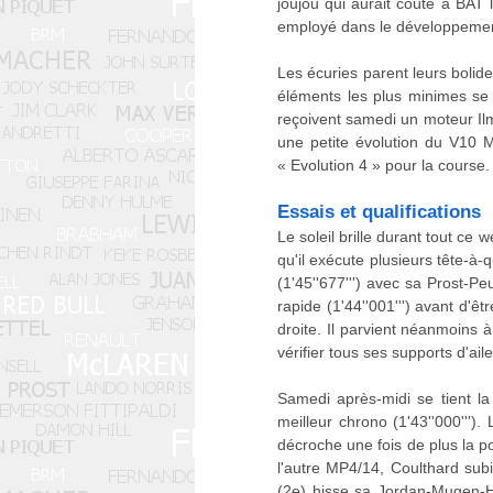
joujou qui aurait coûté à BAT 
employé dans le développement
Les écuries parent leurs bolide
éléments les plus minimes se 
reçoivent samedi un moteur Ilm
une petite évolution du V10 M
« Evolution 4 » pour la course.
Essais et qualifications
Le soleil brille durant tout ce
qu'il exécute plusieurs tête-à-
(1'45''677''') avec sa Prost-
rapide (1'44''001''') avant d'êt
droite. Il parvient néanmoins à
vérifier tous ses supports d'ail
Samedi après-midi se tient la
meilleur chrono (1'43''000''')
décroche une fois de plus la po
l'autre MP4/14, Coulthard subi
(2e) hisse sa Jordan-Mugen-Ho