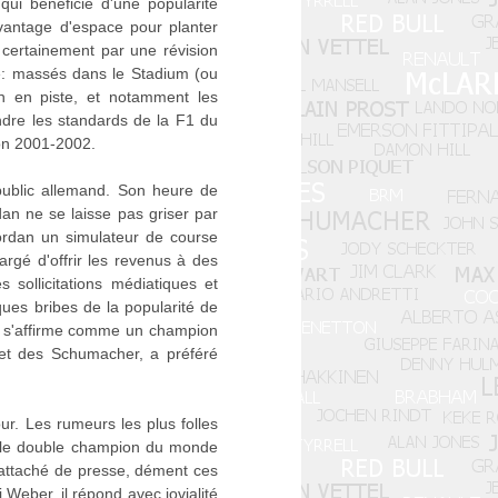
ui bénéficie d'une popularité
avantage d'espace pour planter
certainement par une révision
né: massés dans le Stadium (ou
n en piste, et notamment les
ndre les standards de la F1 du
zon 2001-2002.
public allemand. Son heure de
dan ne se laisse pas griser par
ordan un simulateur de course
gé d'offrir les revenus à des
ollicitations médiatiques et
ues bribes de la popularité de
 et s'affirme comme un champion
det des Schumacher, a préféré
r. Les rumeurs les plus folles
s le double champion du monde
n attaché de presse, dément ces
 Weber, il répond avec jovialité