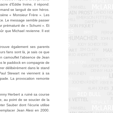
acre d'Eddie Irvine, il répond:
lemand se languit de son héros.
assène « Monsieur Frère ». Les
nce. Le message semble passer
ur prématuré de « Schumi ». Et
ûr que Michael revienne. Il est
etrouve également ses parents
s fans sont là, je sais ce que
me un camouflet l'absence de Jean
dans le paddock en compagnie de
rer délibérément dans le stand
 Paul Stewart ne viennent à sa
apade. La provocation remonte
nny Herbert a ruiné sa course
e, au point de se soucier de la
er Sauber dont l'écurie utilise
 remplacer Jean Alesi en 2000.