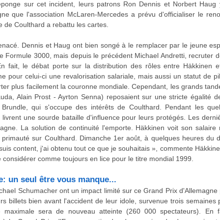
l'éponge sur cet incident, leurs patrons Ron Dennis et Norbert Haug
gne que l'association McLaren-Mercedes a prévu d'officialiser le re
e de Coulthard a rebattu les cartes.
enacé. Dennis et Haug ont bien songé à le remplacer par le jeune espo
 Formule 3000, mais depuis le précédent Michael Andretti, recruter de
n fait, le débat porte sur la distribution des rôles entre Häkkinen 
 pour celui-ci une revalorisation salariale, mais aussi un statut de p
rter plus facilement la couronne mondiale. Cependant, les grands tande
uda, Alain Prost - Ayrton Senna) reposaient sur une stricte égalité de 
 Brundle, qui s'occupe des intérêts de Coulthard. Pendant les que
livrent une sourde bataille d'influence pour leurs protégés. Les derni
emagne. La solution de continuité l'emporte. Häkkinen voit son salaire 
e primauté sur Coulthard. Dimanche 1er août, à quelques heures du dép
 suis content, j'ai obtenu tout ce que je souhaitais », commente Häkkin
e considérer comme toujours en lice pour le titre mondial 1999.
e: un seul être vous manque...
ichael Schumacher ont un impact limité sur ce Grand Prix d'Allemagne 
rs billets bien avant l'accident de leur idole, survenue trois semaines
e maximale sera de nouveau atteinte (260 000 spectateurs). En fait