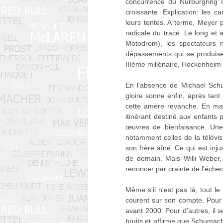
concurrence du Nürburgring o
croissante. Explication: les 
leurs tentes. A terme, Meyer
radicale du tracé. Le long et
Motodrom), les spectateurs n
dépassements qui se produisen
IIIème millénaire, Hockenheim 
En l'absence de Michael Schu
gloire sonne enfin, après tant
cette amère revanche. En mar
itinérant destiné aux enfant
œuvres de bienfaisance. Une
notamment celles de la télévi
son frère aîné. Ce qui est inj
de demain. Mais Willi Weber,
renoncer par crainte de l'échec
Même s'il n'est pas là, tout 
courent sur son compte. Pour
avant 2000. Pour d'autres, il 
bruits et affirme que Schumache