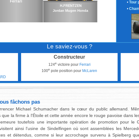
Ferrari
•
Tour 
H.FRENTZEN
•
Cham
Jordan Mugen Honda
Le saviez-vous ?
Constructeur
e
124
victoire pour
Ferrari
e
100
pole position pour
McLaren
ARD
ous fâchons pas
rencer Michael Schumacher dans le cœur du public allemand. Mê
 que la firme à l'Étoile et cette année encore le rouge pavoise dans le
emeure toutefois une importante opération de promotion pour le G
isitent ainsi l'usine de Sindelfingen où sont assemblées les Merce
es et détendus, comme si leur accrochage survenu à Spielberg quelq