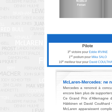
M.SALO
Ferrari
Pilote
e
3
victoire pour
Eddie IRVINE
er
1
podium pour
Mika SALO
e
10
meilleur tour pour
David COULTH
McLaren-Mercedes: ne n
Mercedes a renoncé à concur
encore bien plus de supporters
Ce Grand Prix d'Allemagne d
Häkkinen et David Coulthard v
McLaren apparaissent complic