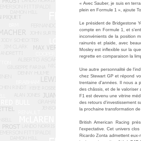
« Avec Sauber, je suis en terr
plein en Formule 1 », ajoute To
Le président de Bridgestone Yo
compte en Formule 1, et s'en
inconvénients de la position 
rainurés et plaide, avec bea
Mosley est inflexible sur la que
regrette en comparaison la limp
Une autre personnalité de l'i
chez Stewart GP et répond vol
trentaine d'années. Il nous a p
des châssis, et de le valorise
F1 est devenu une vitrine médi
des retours d'investissement 
la prochaine transformation d
British American Racing pré
l'expectative. Cet univers clo
Ricardo Zonta admettent eux-m