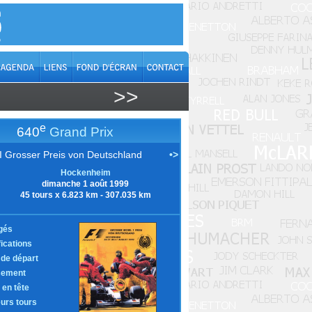
>>
e
640
Grand Prix
I Grosser Preis von Deutschland
•>
Hockenheim
dimanche 1 août 1999
45 tours x 6.823 km - 307.035 km
gés
fications
e de départ
sement
 en tête
eurs tours