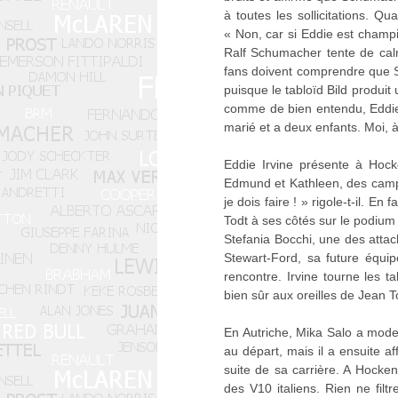
à toutes les sollicitations. Q
« Non, car si Eddie est champi
Ralf Schumacher tente de calm
fans doivent comprendre que 
puisque le tabloïd Bild produ
comme de bien entendu, Eddie I
marié et a deux enfants. Moi, à
Eddie Irvine présente à Hock
Edmund et Kathleen, des campe
je dois faire ! » rigole-t-il. E
Todt à ses côtés sur le podium
Stefania Bocchi, une des atta
Stewart-Ford, sa future équip
rencontre. Irvine tourne les
bien sûr aux oreilles de Jean To
En Autriche, Mika Salo a mod
au départ, mais il a ensuite a
suite de sa carrière. A Hocken
des V10 italiens. Rien ne fil