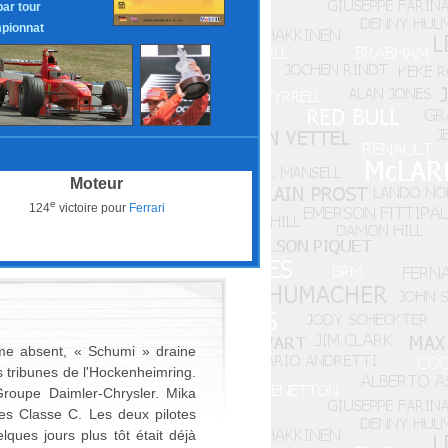
par tour
pionnat
Moteur
e
124
victoire pour
Ferrari
me absent, « Schumi » draine
s tribunes de l'Hockenheimring.
roupe Daimler-Chrysler. Mika
des Classe C. Les deux pilotes
ues jours plus tôt était déjà