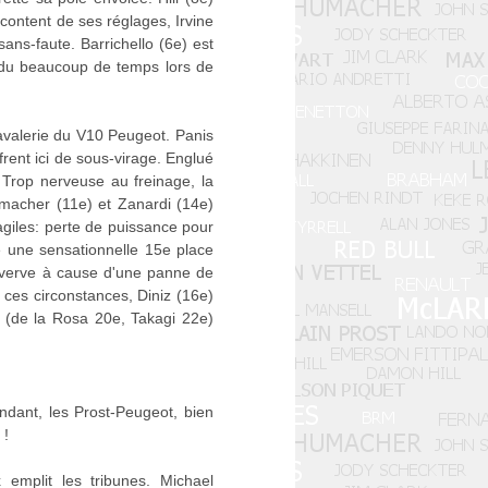
content de ses réglages, Irvine
sans-faute. Barrichello (6e) est
rdu beaucoup de temps lors de
cavalerie du V10 Peugeot. Panis
frent ici de sous-virage. Englué
. Trop nerveuse au freinage, la
umacher (11e) et Zanardi (14e)
ragiles: perte de puissance pour
e une sensationnelle 15e place
 verve à cause d'une panne de
ces circonstances, Diniz (16e)
s (de la Rosa 20e, Takagi 22e)
dant, les Prost-Peugeot, bien
 !
x emplit les tribunes. Michael