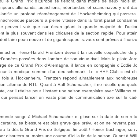
ù le Grand Prix d'Europe se tiendra dans moins de deux mois et q
campeurs allemands, autrichiens, néerlandais et scandinaves y ont d
 planifie un profond réaménagement de l'Hockenheimring qui passera 
 anachronique parcours à pleine vitesse dans la forêt paraît condam
e peuvent voir que sur écran géant la grande majorité de l'actio
t le plus souvent dans les chicanes de la section rapide. Pour attei
doit faire peau neuve et de gigantesques travaux sont prévus à l'hori
macher, Heinz-Harald Frentzen devient la nouvelle coqueluche du 
 d'années passées dans l'ombre de son vieux rival. Mais le pilote Jor
ge de ce Grand Prix d'Allemagne, il lance en compagnie d'Eddie J
s pour la modique somme d'un deutschemark. Le « HHF-Club » est char
 fois à Hockenheim, Frentzen répond aimablement aux nombreuses s
sion allemande RTL. Quant à Ralf Schumacher, il ne récolte que quelq
uste, car il réalise pour l'instant une saison exemplaire avec Williams
 qui pensait lancer un vaste plan de communication axé sur le ca
.
le monde songe à Michael Schumacher et glose sur la date de son retou
 certains, sa blessure est plus grave que prévu et on ne reverra pa
sera là dès le Grand Prix de Belgique, fin août ! Heiner Buchinger, so
r disputera au moins une course d'ici la fin de la saison. Quant à Willi