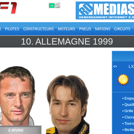
OFF
ON
10.
ALLEMAGNE
1999
<•
LX
•
Enga
•
Quali
•
Grill
•
Clas
•
Tours
•
Meill
E.IRVINE