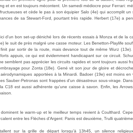
ong et en est toujours mécontent. Un samedi médiocre pour Ferrari: mé
infructueuses et cède le pas à son équipier Salo (4e) qui accomplit un 
ances de sa Stewart-Ford, pourtant très rapide. Herbert (17e) a pe
ici d'un bon set-up déniché lors de récents essais à Monza et de la 
i (9e) le suit de près malgré une casse moteur. Les Benetton-Playlife souf
e) finit par sortir de la route, mais devance tout de même Wurz (13e)
forts appuis, ce qui est évidemment handicapant sur ce circuit. Sch
ne semblent pas apprécier les circuits rapides et sont toujours aussi f
embrayage pour Zonta (18e). Gené vit son jour de gloire et décroch
s aérodynamiques apportées à la Minardi. Badoer (19e) est moins en
Les Sauber-Petronas sont frappées d'un désastreux sous-virage. Dans 
t la C18 est aussi adhérente qu'une caisse à savon. Enfin, les Arrow
maison.
dominent le warm-up et le meilleur temps revient à Coulthard. Cepen
ercalent entre les Flèches d'Argent: Panis est deuxième, Trulli quatrième
nstallent sur la grille de départ lorsqu'à 13h45, un silence religieu