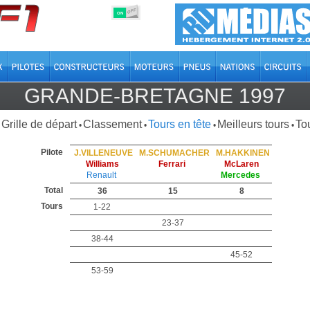
OFF
ON
GRANDE-BRETAGNE 1997
Grille de départ
Classement
Tours en tête
Meilleurs tours
Tou
•
•
•
•
Pilote
J.VILLENEUVE
M.SCHUMACHER
M.HAKKINEN
Williams
Ferrari
McLaren
Renault
Mercedes
Total
36
15
8
Tours
1-22
23-37
38-44
45-52
53-59