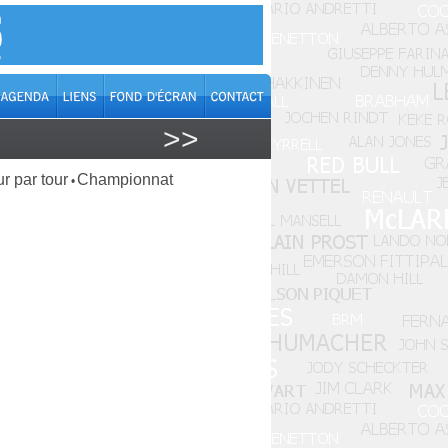
>>
r par tour
Championnat
•